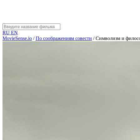
RU
EN
MovieSense.io
/
По соображениям совести
/
Символизм и филос