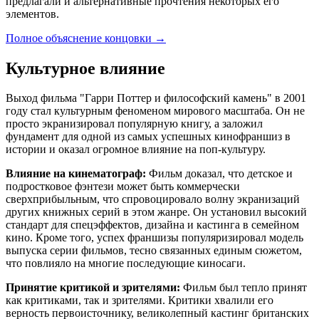
предлагали и альтернативные прочтения некоторых его
элементов.
Полное объяснение концовки
→
Культурное влияние
Выход фильма "Гарри Поттер и философский камень" в 2001
году стал культурным феноменом мирового масштаба. Он не
просто экранизировал популярную книгу, а заложил
фундамент для одной из самых успешных кинофраншиз в
истории и оказал огромное влияние на поп-культуру.
Влияние на кинематограф:
Фильм доказал, что детское и
подростковое фэнтези может быть коммерчески
сверхприбыльным, что спровоцировало волну экранизаций
других книжных серий в этом жанре. Он установил высокий
стандарт для спецэффектов, дизайна и кастинга в семейном
кино. Кроме того, успех франшизы популяризировал модель
выпуска серии фильмов, тесно связанных единым сюжетом,
что повлияло на многие последующие киносаги.
Принятие критикой и зрителями:
Фильм был тепло принят
как критиками, так и зрителями. Критики хвалили его
верность первоисточнику, великолепный кастинг британских