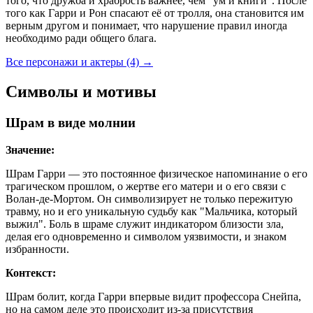
того, что дружба и храбрость важнее, чем "ум и книги". После
того как Гарри и Рон спасают её от тролля, она становится им
верным другом и понимает, что нарушение правил иногда
необходимо ради общего блага.
Все персонажи и актеры (4)
→
Символы и мотивы
Шрам в виде молнии
Значение:
Шрам Гарри — это постоянное физическое напоминание о его
трагическом прошлом, о жертве его матери и о его связи с
Волан-де-Мортом. Он символизирует не только пережитую
травму, но и его уникальную судьбу как "Мальчика, который
выжил". Боль в шраме служит индикатором близости зла,
делая его одновременно и символом уязвимости, и знаком
избранности.
Контекст:
Шрам болит, когда Гарри впервые видит профессора Снейпа,
но на самом деле это происходит из-за присутствия