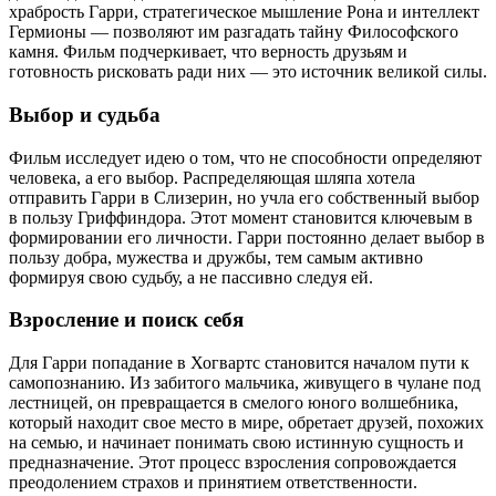
храбрость Гарри, стратегическое мышление Рона и интеллект
Гермионы — позволяют им разгадать тайну Философского
камня. Фильм подчеркивает, что верность друзьям и
готовность рисковать ради них — это источник великой силы.
Выбор и судьба
Фильм исследует идею о том, что не способности определяют
человека, а его выбор. Распределяющая шляпа хотела
отправить Гарри в Слизерин, но учла его собственный выбор
в пользу Гриффиндора. Этот момент становится ключевым в
формировании его личности. Гарри постоянно делает выбор в
пользу добра, мужества и дружбы, тем самым активно
формируя свою судьбу, а не пассивно следуя ей.
Взросление и поиск себя
Для Гарри попадание в Хогвартс становится началом пути к
самопознанию. Из забитого мальчика, живущего в чулане под
лестницей, он превращается в смелого юного волшебника,
который находит свое место в мире, обретает друзей, похожих
на семью, и начинает понимать свою истинную сущность и
предназначение. Этот процесс взросления сопровождается
преодолением страхов и принятием ответственности.