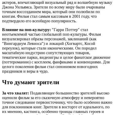
актеров, впечатляющий визуальный ряд и волшебную музыку
Джона Уильямса. Зрители по всему миру были очарованы
точным воссозданием мира, который они полюбили по
книгам. Фильм стал самым кассовым в 2001 году, что
подтвердило его всеобщую популярность.
Влияние на поп-культуру:
"Гарри Поттер" стал
неотъемлемой частью глобальной поп-культуры. Фильм
визуализировал образы персонажей, заклинаний (как
"Вингардиум Левиоса") и локаций (Хогвартс, Косой
переулок), которые стали иконическими. Он породил
масштабную индустрию сопутствующих товаров,
тематические парки, видеоигры и целое фанатское движение
(поттероманию) с косплеем, фанфиками и конвенциями. Для
целого поколения фильм стал синонимом новогодних
праздников и веры в чудо.
Что думают зрители
За что хвалят:
Подавляющее большинство зрителей высоко
оценили фильм за его сказочную атмосферу и невероятно
точное следование первоисточнику, что было особенно важно
для поклонников книг. Зрители в восторге от идеального, по
их мнению, кастинга, особенно троицы главных героев и