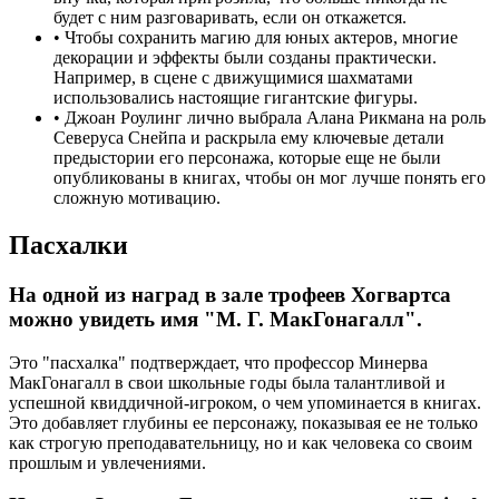
будет с ним разговаривать, если он откажется.
•
Чтобы сохранить магию для юных актеров, многие
декорации и эффекты были созданы практически.
Например, в сцене с движущимися шахматами
использовались настоящие гигантские фигуры.
•
Джоан Роулинг лично выбрала Алана Рикмана на роль
Северуса Снейпа и раскрыла ему ключевые детали
предыстории его персонажа, которые еще не были
опубликованы в книгах, чтобы он мог лучше понять его
сложную мотивацию.
Пасхалки
На одной из наград в зале трофеев Хогвартса
можно увидеть имя "М. Г. МакГонагалл".
Это "пасхалка" подтверждает, что профессор Минерва
МакГонагалл в свои школьные годы была талантливой и
успешной квиддичной-игроком, о чем упоминается в книгах.
Это добавляет глубины ее персонажу, показывая ее не только
как строгую преподавательницу, но и как человека со своим
прошлым и увлечениями.