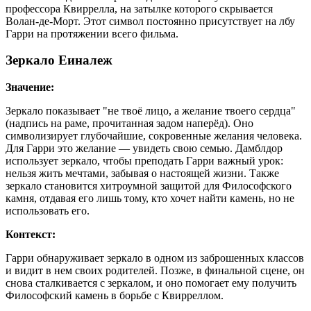
профессора Квиррелла, на затылке которого скрывается
Волан-де-Морт. Этот символ постоянно присутствует на лбу
Гарри на протяжении всего фильма.
Зеркало Еиналеж
Значение:
Зеркало показывает "не твоё лицо, а желание твоего сердца"
(надпись на раме, прочитанная задом наперёд). Оно
символизирует глубочайшие, сокровенные желания человека.
Для Гарри это желание — увидеть свою семью. Дамблдор
использует зеркало, чтобы преподать Гарри важный урок:
нельзя жить мечтами, забывая о настоящей жизни. Также
зеркало становится хитроумной защитой для Философского
камня, отдавая его лишь тому, кто хочет найти камень, но не
использовать его.
Контекст:
Гарри обнаруживает зеркало в одном из заброшенных классов
и видит в нем своих родителей. Позже, в финальной сцене, он
снова сталкивается с зеркалом, и оно помогает ему получить
Философский камень в борьбе с Квирреллом.