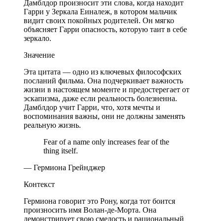
Дамблдор произносит эти слова, когда находит
Гарри у Зеркала Еиналеж, в котором мальчик
видит своих покойных родителей. Он мягко
объясняет Гарри опасность, которую таит в себе
зеркало.
Значение
Эта цитата — одно из ключевых философских
посланий фильма. Она подчеркивает важность
жизни в настоящем моменте и предостерегает от
эскапизма, даже если реальность болезненна.
Дамблдор учит Гарри, что, хотя мечты и
воспоминания важны, они не должны заменять
реальную жизнь.
Fear of a name only increases fear of the
thing itself.
— Гермиона Грейнджер
Контекст
Гермиона говорит это Рону, когда тот боится
произносить имя Волан-де-Морта. Она
демонстрирует свою смелость и рациональный