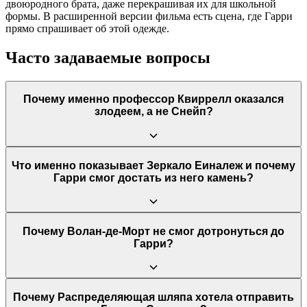
двоюродного брата, даже перекрашивая их для школьной
формы. В расширенной версии фильма есть сцена, где Гарри
прямо спрашивает об этой одежде.
Часто задаваемые вопросы
Почему именно профессор Квиррелл оказался
злодеем, а не Снейп?
Сюжет намеренно вводит зрителя в заблуждение, используя
Что именно показывает Зеркало Еиналеж и почему
прием "ложного следа". Мрачный и строгий Снейп является
Гарри смог достать из него камень?
идеальным кандидатом на роль злодея, в то время как
нервный и заикающийся Квиррелл кажется безобидным. Этот
поворот подчеркивает тему того, что внешность обманчива, и
учит не судить о людях по первому впечатлению.
Зеркало показывает самое глубокое и сокровенное желание
Почему Волан-де-Морт не смог дотронуться до
человека. Дамблдор заколдовал его так, чтобы Философский
Гарри?
камень мог получить только тот, кто хотел найти его, но не
использовать в корыстных целях. Квиррелл, жаждавший
власти, видел в зеркале лишь себя, преподносящего камень
Волан-де-Морту. Гарри же хотел лишь защитить камень,
Когда мать Гарри, Лили Поттер, пожертвовала собой, чтобы
Почему Распределяющая шляпа хотела отправить
поэтому зеркало "поняло" его чистое намерение и отдало