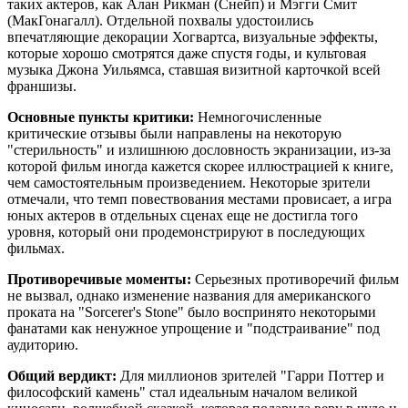
таких актеров, как Алан Рикман (Снейп) и Мэгги Смит
(МакГонагалл). Отдельной похвалы удостоились
впечатляющие декорации Хогвартса, визуальные эффекты,
которые хорошо смотрятся даже спустя годы, и культовая
музыка Джона Уильямса, ставшая визитной карточкой всей
франшизы.
Основные пункты критики:
Немногочисленные
критические отзывы были направлены на некоторую
"стерильность" и излишнюю дословность экранизации, из-за
которой фильм иногда кажется скорее иллюстрацией к книге,
чем самостоятельным произведением. Некоторые зрители
отмечали, что темп повествования местами провисает, а игра
юных актеров в отдельных сценах еще не достигла того
уровня, который они продемонстрируют в последующих
фильмах.
Противоречивые моменты:
Серьезных противоречий фильм
не вызвал, однако изменение названия для американского
проката на "Sorcerer's Stone" было воспринято некоторыми
фанатами как ненужное упрощение и "подстраивание" под
аудиторию.
Общий вердикт:
Для миллионов зрителей "Гарри Поттер и
философский камень" стал идеальным началом великой