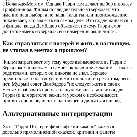
с Волан-де-Мортом. Однако Гарри сам делает выбор в пользу
Гриффиндора. Фильм последовательно утверждает, что
именно наш выбор, а не наши таланты или происхождение,
показывает, кто мы есть на самом деле. Это подчеркивается и
в финале, когда Дамблдор объясняет, почему Гарри смог
достать камень из зеркала: его намерения были чисты.
Как справляться с потерей и жить в настоящем,
не утопая в мечтах о прошлом?
Фильм затрагивает эту тему через взаимодействие Гарри с
Зеркалом Еиналеж. Его самое сокровенное желание — быть с
родителями, которых он никогда не знал. Зеркало
представляет соблазн уйти в мир иллюзий и грез о том, чего
нет. Мудрый совет Дамблдора "не следует жить в своих
мечтах и забывать про настоящую жизнь" становится для
Гарри (и для зрителя) важным уроком о необходимости
принять прошлое, ценить настоящее и двигаться вперед.
Альтернативные интерпретации
Хотя "Гарри Поттер и философский камень" кажется
довольно прямолинейной сказкой, критики и фанаты