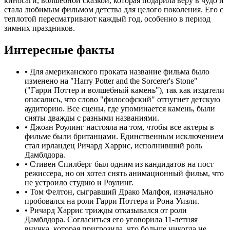
киносаги, волшебной сказкой, которая подарила веру в чудо и
стала любимым фильмом детства для целого поколения. Его с
теплотой пересматривают каждый год, особенно в период
зимних праздников.
Интересные факты
•
Для американского проката название фильма было
изменено на "Harry Potter and the Sorcerer's Stone"
("Гарри Поттер и волшебный камень"), так как издатели
опасались, что слово "философский" отпугнет детскую
аудиторию. Все сцены, где упоминается камень, были
сняты дважды с разными названиями.
•
Джоан Роулинг настояла на том, чтобы все актеры в
фильме были британцами. Единственным исключением
стал ирландец Ричард Харрис, исполнивший роль
Дамблдора.
•
Стивен Спилберг был одним из кандидатов на пост
режиссера, но он хотел снять анимационный фильм, что
не устроило студию и Роулинг.
•
Том Фелтон, сыгравший Драко Малфоя, изначально
пробовался на роли Гарри Поттера и Рона Уизли.
•
Ричард Харрис трижды отказывался от роли
Дамблдора. Согласиться его уговорила 11-летняя
внучка, которая пригрозила, что больше никогда не