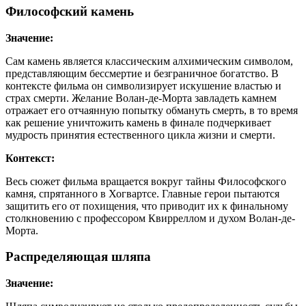
Философский камень
Значение:
Сам камень является классическим алхимическим символом,
представляющим бессмертие и безграничное богатство. В
контексте фильма он символизирует искушение властью и
страх смерти. Желание Волан-де-Морта завладеть камнем
отражает его отчаянную попытку обмануть смерть, в то время
как решение уничтожить камень в финале подчеркивает
мудрость принятия естественного цикла жизни и смерти.
Контекст:
Весь сюжет фильма вращается вокруг тайны Философского
камня, спрятанного в Хогвартсе. Главные герои пытаются
защитить его от похищения, что приводит их к финальному
столкновению с профессором Квирреллом и духом Волан-де-
Морта.
Распределяющая шляпа
Значение: