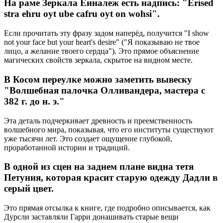
На раме Зеркала Еиналеж есть надпись: "Erised
stra ehru oyt ube cafru oyt on wohsi".
Если прочитать эту фразу задом наперёд, получится "I show
not your face but your heart's desire" ("Я показываю не твое
лицо, а желание твоего сердца"). Это прямое объяснение
магических свойств зеркала, скрытое на видном месте.
В Косом переулке можно заметить вывеску
"Волшебная палочка Олливандера, мастера с
382 г. до н. э."
Эта деталь подчеркивает древность и преемственность
волшебного мира, показывая, что его институты существуют
уже тысячи лет. Это создает ощущение глубокой,
проработанной истории и традиций.
В одной из сцен на заднем плане видна тетя
Петуния, которая красит старую одежду Дадли в
серый цвет.
Это прямая отсылка к книге, где подробно описывается, как
Дурсли заставляли Гарри донашивать старые вещи