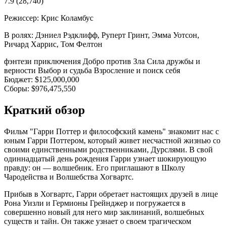
7.9
(28,740)
Режиссер:
Крис Коламбус
В ролях:
Дэниел Рэдклифф, Руперт Гринт, Эмма Уотсон,
Ричард Харрис, Том Фелтон
фэнтези
приключения
Добро против Зла
Сила дружбы и
верности
Выбор и судьба
Взросление и поиск себя
Бюджет:
$125,000,000
Сборы:
$976,475,550
Краткий обзор
Фильм "Гарри Поттер и философский камень" знакомит нас с
юным Гарри Поттером, который живет несчастной жизнью со
своими единственными родственниками, Дурслями. В свой
одиннадцатый день рождения Гарри узнает шокирующую
правду: он — волшебник. Его приглашают в Школу
Чародейства и Волшебства Хогвартс.
Прибыв в Хогвартс, Гарри обретает настоящих друзей в лице
Рона Уизли и Гермионы Грейнджер и погружается в
совершенно новый для него мир заклинаний, волшебных
существ и тайн. Он также узнает о своем трагическом