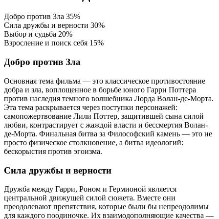
Добро против Зла
35%
Сила дружбы и верности
30%
Выбор и судьба
20%
Взросление и поиск себя
15%
Добро против Зла
Основная тема фильма — это классическое противостояние
добра и зла, воплощенное в борьбе юного Гарри Поттера
против наследия темного волшебника Лорда Волан-де-Морта.
Эта тема раскрывается через поступки персонажей:
самопожертвование Лили Поттер, защитившей сына силой
любви, контрастирует с жаждой власти и бессмертия Волан-
де-Морта. Финальная битва за Философский камень — это не
просто физическое столкновение, а битва идеологий:
бескорыстия против эгоизма.
Сила дружбы и верности
Дружба между Гарри, Роном и Гермионой является
центральной движущей силой сюжета. Вместе они
преодолевают препятствия, которые были бы непреодолимы
для каждого поодиночке. Их взаимодополняющие качества —