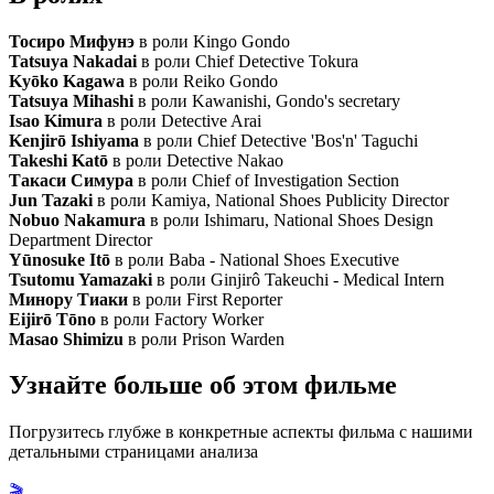
Тосиро Мифунэ
в роли Kingo Gondo
Tatsuya Nakadai
в роли Chief Detective Tokura
Kyōko Kagawa
в роли Reiko Gondo
Tatsuya Mihashi
в роли Kawanishi, Gondo's secretary
Isao Kimura
в роли Detective Arai
Kenjirō Ishiyama
в роли Chief Detective 'Bos'n' Taguchi
Takeshi Katō
в роли Detective Nakao
Такаси Симура
в роли Chief of Investigation Section
Jun Tazaki
в роли Kamiya, National Shoes Publicity Director
Nobuo Nakamura
в роли Ishimaru, National Shoes Design
Department Director
Yūnosuke Itō
в роли Baba - National Shoes Executive
Tsutomu Yamazaki
в роли Ginjirô Takeuchi - Medical Intern
Минору Тиаки
в роли First Reporter
Eijirō Tōno
в роли Factory Worker
Masao Shimizu
в роли Prison Warden
Узнайте больше об этом фильме
Погрузитесь глубже в конкретные аспекты фильма с нашими
детальными страницами анализа
🎬