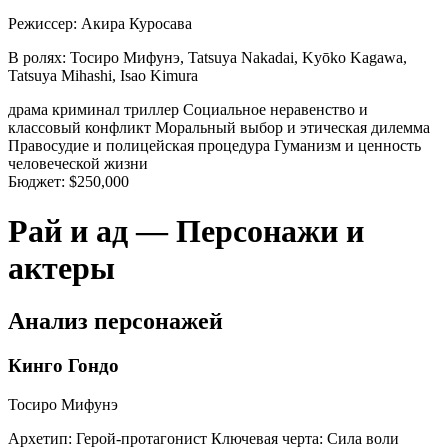
Режиссер:
Акира Куросава
В ролях:
Тосиро Мифунэ, Tatsuya Nakadai, Kyōko Kagawa,
Tatsuya Mihashi, Isao Kimura
драма
криминал
триллер
Социальное неравенство и
классовый конфликт
Моральный выбор и этическая дилемма
Правосудие и полицейская процедура
Гуманизм и ценность
человеческой жизни
Бюджет:
$250,000
Рай и ад — Персонажи и
актеры
Анализ персонажей
Кинго Гондо
Тосиро Мифунэ
Архетип:
Герой-протагонист
Ключевая черта:
Сила воли