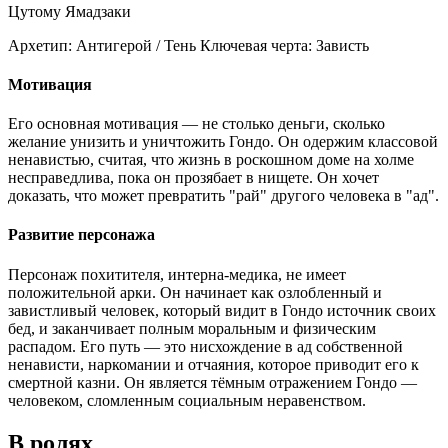
Цутому Ямадзаки
Архетип:
Антигерой / Тень
Ключевая черта:
Зависть
Мотивация
Его основная мотивация — не столько деньги, сколько
желание унизить и уничтожить Гондо. Он одержим классовой
ненавистью, считая, что жизнь в роскошном доме на холме
несправедлива, пока он прозябает в нищете. Он хочет
доказать, что может превратить "рай" другого человека в "ад".
Развитие персонажа
Персонаж похитителя, интерна-медика, не имеет
положительной арки. Он начинает как озлобленный и
завистливый человек, который видит в Гондо источник своих
бед, и заканчивает полным моральным и физическим
распадом. Его путь — это нисхождение в ад собственной
ненависти, наркомании и отчаяния, которое приводит его к
смертной казни. Он является тёмным отражением Гондо —
человеком, сломленным социальным неравенством.
В ролях