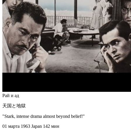
Рай и ад
天国と地獄
"Stark, intense drama almost beyond belief!"
01 марта 1963
Japan
142 мин