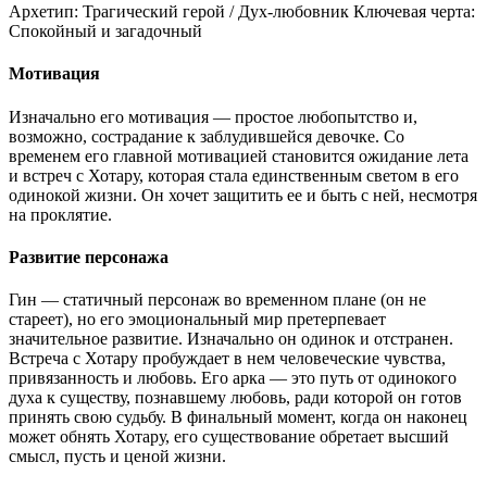
Архетип:
Трагический герой / Дух-любовник
Ключевая черта:
Спокойный и загадочный
Мотивация
Изначально его мотивация — простое любопытство и,
возможно, сострадание к заблудившейся девочке. Со
временем его главной мотивацией становится ожидание лета
и встреч с Хотару, которая стала единственным светом в его
одинокой жизни. Он хочет защитить ее и быть с ней, несмотря
на проклятие.
Развитие персонажа
Гин — статичный персонаж во временном плане (он не
стареет), но его эмоциональный мир претерпевает
значительное развитие. Изначально он одинок и отстранен.
Встреча с Хотару пробуждает в нем человеческие чувства,
привязанность и любовь. Его арка — это путь от одинокого
духа к существу, познавшему любовь, ради которой он готов
принять свою судьбу. В финальный момент, когда он наконец
может обнять Хотару, его существование обретает высший
смысл, пусть и ценой жизни.