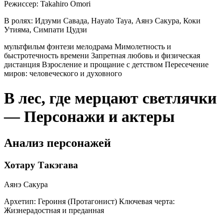
Режиссер:
Takahiro Omori
В ролях:
Идзуми Савада, Hayato Taya, Аянэ Сакура, Коки
Утияма, Симпати Цудзи
мультфильм
фэнтези
мелодрама
Мимолетность и
быстротечность времени
Запретная любовь и физическая
дистанция
Взросление и прощание с детством
Пересечение
миров: человеческого и духовного
В лес, где мерцают светлячки
— Персонажи и актеры
Анализ персонажей
Хотару Такэгава
Аянэ Сакура
Архетип:
Героиня (Протагонист)
Ключевая черта:
Жизнерадостная и преданная