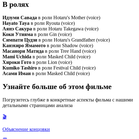
В ролях
Идзуми Савада
в роли Hotaru's Mother (voice)
Hayato Taya
в роли Ryouta (voice)
Аянэ Сакура
в роли Hotaru Takegawa (voice)
Коки Утияма
в роли Gin (voice)
Симпати Цудзи
в роли Hotaru's Grandfather (voice)
Канэхиро Ямамото
в роли Shadow (voice)
Масанори Матида
в роли Tree Hand (voice)
Mami Uchida
в роли Masked Child (voice)
Хироки Гото
в роли Lion (voice)
Kumiko Tashiro
в роли Festival Child (voice)
Асами Имаи
в роли Masked Child (voice)
Узнайте больше об этом фильме
Погрузитесь глубже в конкретные аспекты фильма с нашими
детальными страницами анализа
🎬
Объяснение концовки