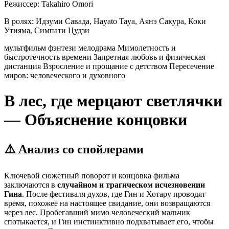
Режиссер:
Takahiro Omori
В ролях:
Идзуми Савада, Hayato Taya, Аянэ Сакура, Коки
Утияма, Симпати Цудзи
мультфильм
фэнтези
мелодрама
Мимолетность и
быстротечность времени
Запретная любовь и физическая
дистанция
Взросление и прощание с детством
Пересечение
миров: человеческого и духовного
В лес, где мерцают светлячки
— Объяснение концовки
⚠️ Анализ со спойлерами
Ключевой сюжетный поворот и концовка фильма
заключаются в
случайном и трагическом исчезновении
Гина
. После фестиваля духов, где Гин и Хотару проводят
время, похожее на настоящее свидание, они возвращаются
через лес. Пробегавший мимо человеческий мальчик
спотыкается, и Гин инстинктивно подхватывает его, чтобы