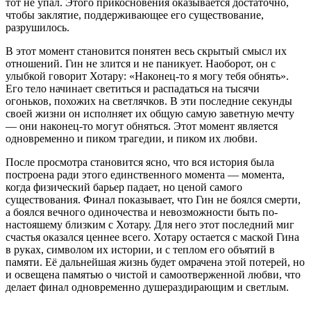
тот не упал. Этого прикосновения оказывается достаточно,
чтобы заклятие, поддерживающее его существование,
разрушилось.
В этот момент становится понятен весь скрытый смысл их
отношений. Гин не злится и не паникует. Наоборот, он с
улыбкой говорит Хотару: «Наконец-то я могу тебя обнять».
Его тело начинает светиться и распадаться на тысячи
огоньков, похожих на светлячков. В эти последние секунды
своей жизни он исполняет их общую самую заветную мечту
— они наконец-то могут обняться. Этот момент является
одновременно и пиком трагедии, и пиком их любви.
После просмотра становится ясно, что вся история была
построена ради этого единственного момента — момента,
когда физический барьер падает, но ценой самого
существования. Финал показывает, что Гин не боялся смерти,
а боялся вечного одиночества и невозможности быть по-
настояшему близким с Хотару. Для него этот последний миг
счастья оказался ценнее всего. Хотару остается с маской Гина
в руках, символом их истории, и с теплом его объятий в
памяти. Её дальнейшая жизнь будет омрачена этой потерей, но
и освещена памятью о чистой и самоотверженной любви, что
делает финал одновременно душераздирающим и светлым.