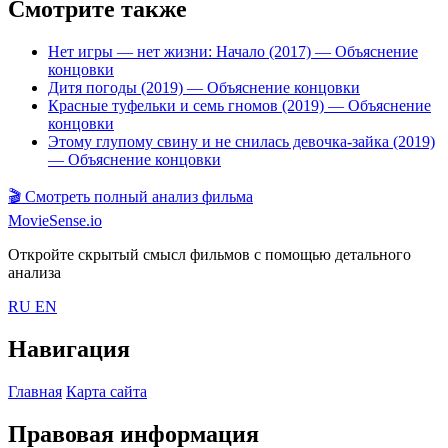
Смотрите также
Нет игры — нет жизни: Начало (2017)
— Объяснение
концовки
Дитя погоды (2019)
— Объяснение концовки
Красные туфельки и семь гномов (2019)
— Объяснение
концовки
Этому глупому свину и не снилась девочка-зайка (2019)
— Объяснение концовки
🎬
Смотреть полный анализ фильма
MovieSense.io
Откройте скрытый смысл фильмов с помощью детального
анализа
RU
EN
Навигация
Главная
Карта сайта
Правовая информация