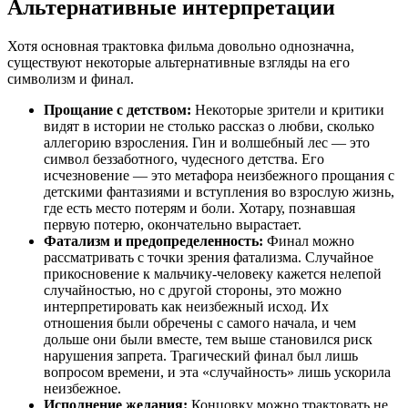
Альтернативные интерпретации
Хотя основная трактовка фильма довольно однозначна,
существуют некоторые альтернативные взгляды на его
символизм и финал.
Прощание с детством:
Некоторые зрители и критики
видят в истории не столько рассказ о любви, сколько
аллегорию взросления. Гин и волшебный лес — это
символ беззаботного, чудесного детства. Его
исчезновение — это метафора неизбежного прощания с
детскими фантазиями и вступления во взрослую жизнь,
где есть место потерям и боли. Хотару, познавшая
первую потерю, окончательно вырастает.
Фатализм и предопределенность:
Финал можно
рассматривать с точки зрения фатализма. Случайное
прикосновение к мальчику-человеку кажется нелепой
случайностью, но с другой стороны, это можно
интерпретировать как неизбежный исход. Их
отношения были обречены с самого начала, и чем
дольше они были вместе, тем выше становился риск
нарушения запрета. Трагический финал был лишь
вопросом времени, и эта «случайность» лишь ускорила
неизбежное.
Исполнение желания:
Концовку можно трактовать не