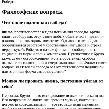
Роберто.
Философские вопросы
Что такое подлинная свобода?
Фильм противопоставляет два понимания свободы. Бруно
видит свободу как отсутствие любых обязательств, правил и
планов — жизнь одним моментом. Однако его «свобода»
оборачивается рабством у собственных импульсов и страха
перед скукой. Роберто в начале фильма несвободен из-за
социальных норм и своих комплексов. Путешествие с Бруно
кажется ему освобождением, но эта обретенная свобода
оказывается иллюзорной и смертельно опасной. Фильм ставит
вопрос: является ли свобода без ответственности подлинной,
или это лишь форма саморазрушения?
Можно ли прожить жизнь, постоянно убегая от
себя?
Персонаж Бруно — это исследование психологии эскапизма.
Его непрерывное движение, громкая музыка, болтовня и
погоня за удовольствиями — все это защитный механизм,
чтобы не сталкиваться со своими неудачами, одиночеством и