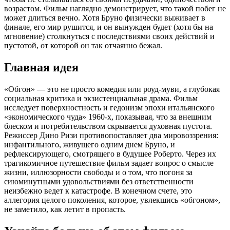
возрастом. Фильм наглядно демонстрирует, что такой побег не
может длиться вечно. Хотя Бруно физически выживает в
финале, его мир рушится, и он вынужден будет (хотя бы на
мгновение) столкнуться с последствиями своих действий и
пустотой, от которой он так отчаянно бежал.
Главная идея
«Обгон» — это не просто комедия или роуд-муви, а глубокая
социальная критика и экзистенциальная драма. Фильм
исследует поверхностность и гедонизм эпохи итальянского
«экономического чуда» 1960-х, показывая, что за внешним
блеском и потребительством скрывается духовная пустота.
Режиссер Дино Ризи противопоставляет два мировоззрения:
инфантильного, живущего одним днем Бруно, и
рефлексирующего, смотрящего в будущее Роберто. Через их
трагикомичное путешествие фильм задает вопрос о смысле
жизни, иллюзорности свободы и о том, что погоня за
сиюминутными удовольствиями без ответственности
неизбежно ведет к катастрофе. В конечном счете, это
аллегория целого поколения, которое, увлекшись «обгоном»,
не заметило, как летит в пропасть.