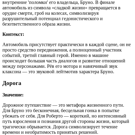
внутренние 'поломки' его владельца, Бруно. В финале
автомобиль из символа «сладкой жизни» превращается в
орудие смерти, гроб на колесах, символизируя
разрушительный потенциал гедонистического и
безответственного образа жизни.
Контекст:
Автомобиль присутствует практически в каждой сцене, он не
просто средство передвижения, а полноценный участник
событий, третий главный герой. Именно в машине
происходит большая часть диалогов и развитие отношений
между персонажами. Рёв его мотора и навязчивый звук
клаксона — это звуковой лейтмотив характера Бруно.
Дорога
Значение:
Дорожное путешествие — это метафора жизненного пути.
Для Бруно это бесконечная, бесцельная гонка в попытке
убежать от себя. Для Роберто — короткий, но интенсивный
путь взросления и познания другой стороны жизни, который
трагически обрывается. Дорога символизирует течение
времени и необратимость принятых решений.