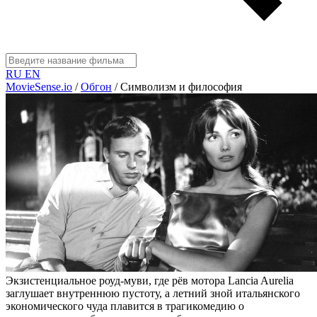
RU
EN
MovieSense.io
/
Обгон
/
Символизм и философия
Экзистенциальное роуд-муви, где рёв мотора Lancia Aurelia
заглушает внутреннюю пустоту, а летний зной итальянского
экономического чуда плавится в трагикомедию о