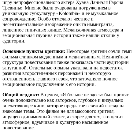
игру непрофессионального актера Хуана Даниэля Гарсиа
Тревиньо. Многие были очарованы погружением в
уникальную субкультуру «Kolombia» и ее музыкальное
сопровождение. Особо отмечают честное и
несентиментальное изображение опыта иммигранта,
лишенное типичных клише. Меланхоличная атмосфера и
эмоциональная глубина истории также нашли отклик у
аудитории.
Основные пункты критики:
Некоторые зрители сочли темп
фильма слишком медленным и медитативным. Нелинейная
структура повествования также показалась части аудитории
запутанной. Отдельные отзывы указывали на недостаток
развития второстепенных персонажей и некоторую
отстраненность главного героя, что затрудняло полное
эмоциональное подключение к его истории.
Общий вердикт:
В целом, «Я больше не здесь» был принят
очень положительно как авторское, глубокое и визуально
впечатляющее кино, которое предлагает свежий взгляд на
знакомые темы. Это фильм не для массового зрителя,
ищущего динамичный сюжет, а скорее для тех, кто ценит
атмосферное, вдумчивое и культурно насыщенное
повествование.