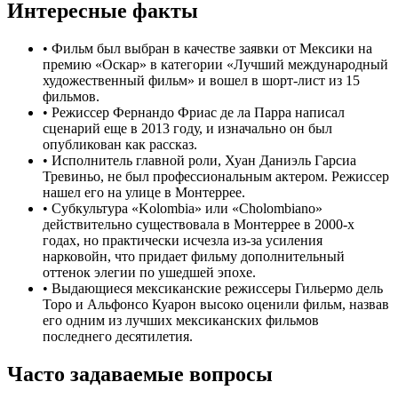
Интересные факты
•
Фильм был выбран в качестве заявки от Мексики на
премию «Оскар» в категории «Лучший международный
художественный фильм» и вошел в шорт-лист из 15
фильмов.
•
Режиссер Фернандо Фриас де ла Парра написал
сценарий еще в 2013 году, и изначально он был
опубликован как рассказ.
•
Исполнитель главной роли, Хуан Даниэль Гарсиа
Тревиньо, не был профессиональным актером. Режиссер
нашел его на улице в Монтеррее.
•
Субкультура «Kolombia» или «Cholombiano»
действительно существовала в Монтеррее в 2000-х
годах, но практически исчезла из-за усиления
нарковойн, что придает фильму дополнительный
оттенок элегии по ушедшей эпохе.
•
Выдающиеся мексиканские режиссеры Гильермо дель
Торо и Альфонсо Куарон высоко оценили фильм, назвав
его одним из лучших мексиканских фильмов
последнего десятилетия.
Часто задаваемые вопросы