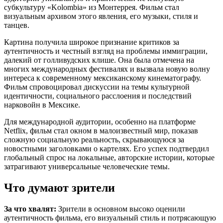
субкультуру «Kolombia» из Монтеррея. Фильм стал
визуальным архивом этого явления, его музыки, стиля и
танцев.
Картина получила широкое признание критиков за
аутентичность и честный взгляд на проблемы иммиграции,
далекий от голливудских клише. Она была отмечена на
многих международных фестивалях и вызвала новую волну
интереса к современному мексиканскому кинематографу.
Фильм спровоцировал дискуссии на темы культурной
идентичности, социального расслоения и последствий
нарковойн в Мексике.
Для международной аудитории, особенно на платформе
Netflix, фильм стал окном в малоизвестный мир, показав
сложную социальную реальность, скрывающуюся за
новостными заголовками о картелях. Его успех подтвердил
глобальный спрос на локальные, авторские истории, которые
затрагивают универсальные человеческие темы.
Что думают зрители
За что хвалят:
Зрители в основном высоко оценили
аутентичность фильма, его визуальный стиль и потрясающую