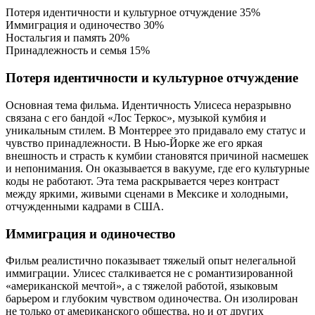
Потеря идентичности и культурное отчуждение
35%
Иммиграция и одиночество
30%
Ностальгия и память
20%
Принадлежность и семья
15%
Потеря идентичности и культурное отчуждение
Основная тема фильма. Идентичность Улисеса неразрывно
связана с его бандой «Лос Теркос», музыкой кумбия и
уникальным стилем. В Монтеррее это придавало ему статус и
чувство принадлежности. В Нью-Йорке же его яркая
внешность и страсть к кумбии становятся причиной насмешек
и непонимания. Он оказывается в вакууме, где его культурные
коды не работают. Эта тема раскрывается через контраст
между яркими, живыми сценами в Мексике и холодными,
отчужденными кадрами в США.
Иммиграция и одиночество
Фильм реалистично показывает тяжелый опыт нелегальной
иммиграции. Улисес сталкивается не с романтизированной
«американской мечтой», а с тяжелой работой, языковым
барьером и глубоким чувством одиночества. Он изолирован
не только от американского общества, но и от других