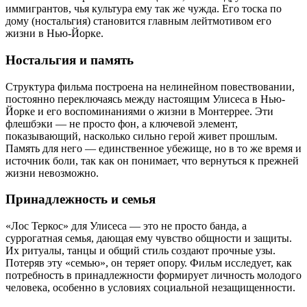
иммигрантов, чья культура ему так же чужда. Его тоска по
дому (ностальгия) становится главным лейтмотивом его
жизни в Нью-Йорке.
Ностальгия и память
Структура фильма построена на нелинейном повествовании,
постоянно переключаясь между настоящим Улисеса в Нью-
Йорке и его воспоминаниями о жизни в Монтеррее. Эти
флешбэки — не просто фон, а ключевой элемент,
показывающий, насколько сильно герой живет прошлым.
Память для него — единственное убежище, но в то же время и
источник боли, так как он понимает, что вернуться к прежней
жизни невозможно.
Принадлежность и семья
«Лос Теркос» для Улисеса — это не просто банда, а
суррогатная семья, дающая ему чувство общности и защиты.
Их ритуалы, танцы и общий стиль создают прочные узы.
Потеряв эту «семью», он теряет опору. Фильм исследует, как
потребность в принадлежности формирует личность молодого
человека, особенно в условиях социальной незащищенности.