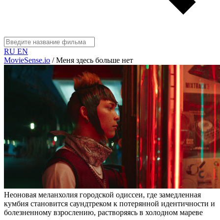
RU
EN
MovieSense.io
/
Меня здесь больше нет
Неоновая меланхолия городской одиссеи, где замедленная
кумбия становится саундтреком к потерянной идентичности и
болезненному взрослению, растворяясь в холодном мареве