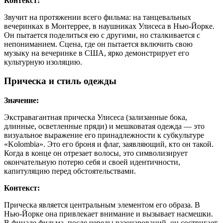
Контекст:
Звучит на протяжении всего фильма: на танцевальных
вечеринках в Монтеррее, в наушниках Улисеса в Нью-Йорке.
Он пытается поделиться ею с другими, но сталкивается с
непониманием. Сцена, где он пытается включить свою
музыку на вечеринке в США, ярко демонстрирует его
культурную изоляцию.
Прическа и стиль одежды
Значение:
Экстравагантная прическа Улисеса (зализанные бока,
длинные, осветленные пряди) и мешковатая одежда — это
визуальное выражение его принадлежности к субкультуре
«Kolombia». Это его броня и флаг, заявляющий, кто он такой.
Когда в конце он отрезает волосы, это символизирует
окончательную потерю себя и своей идентичности,
капитуляцию перед обстоятельствами.
Контекст:
Прическа является центральным элементом его образа. В
Нью-Йорке она привлекает внимание и вызывает насмешки.
В финале фильма, после череды разочарований, он состригает