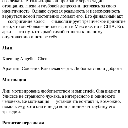
его бежать. В Нью-Йорке он проходит через стадии
отрицания, гнева и глубокой депрессии, цепляясь за свою
идентичность. Однако суровая реальность и невозможность
вернуться домой постепенно ломают его. Его финальный акт
— состригание волос — символизирует трагическое принятие
того, что он «больше не здесь», ни в Мексике, ни в США. Его
арка — это путь от яркой самобытности к полному
опустошению и потере себя.
Лин
Xueming Angelina Chen
Архетип:
Союзник
Ключевая черта:
Любопытство и доброта
Мотивация
Лин мотивирована любопытством и эмпатией. Она видит в
Улисесе не странного чужака, а интересного и одинокого
человека. Ее мотивация — установить контакт и, возможно,
помочь ему, хотя она и не до конца понимает глубину его
трагедии.
Развитие персонажа