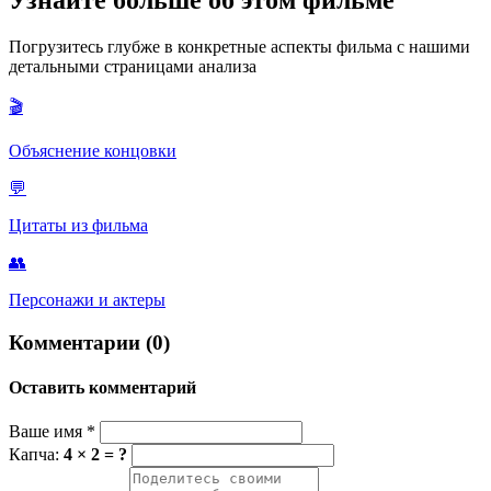
Узнайте больше об этом фильме
возвращается в Монтеррей, но обнаруживает, что его дом и
культура изменились до неузнаваемости, а друзья мертвы. Он
Погрузитесь глубже в конкретные аспекты фильма с нашими
отрезает волосы, символически прощаясь со своим прошлым.
детальными страницами анализа
Его будущее остается неизвестным, но ясно, что он глубоко
травмирован и полностью опустошен, став чужаком в родном
🎬
городе.
Объяснение концовки
💬
Цитаты из фильма
👥
Персонажи и актеры
Комментарии (0)
Оставить комментарий
Ваше имя
*
Капча:
4 × 2 = ?