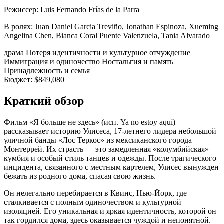
Режиссер:
Luis Fernando Frías de la Parra
В ролях:
Juan Daniel Garcia Treviño, Jonathan Espinoza, Xueming
Angelina Chen, Bianca Coral Puente Valenzuela, Tania Alvarado
драма
Потеря идентичности и культурное отчуждение
Иммиграция и одиночество
Ностальгия и память
Принадлежность и семья
Бюджет:
$849,080
Краткий обзор
Фильм «Я больше не здесь» (исп. Ya no estoy aquí)
рассказывает историю Улисеса, 17-летнего лидера небольшой
уличной банды «Лос Теркос» из мексиканского города
Монтеррей. Их страсть — это замедленная «колумбийская»
кумбия и особый стиль танцев и одежды. После трагического
инцидента, связанного с местным картелем, Улисес вынужден
бежать из родного дома, спасая свою жизнь.
Он нелегально перебирается в Квинс, Нью-Йорк, где
сталкивается с полным одиночеством и культурной
изоляцией. Его уникальная и яркая идентичность, которой он
так гордился дома, здесь оказывается чуждой и непонятной.