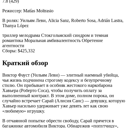
7.8
(429)
Режиссер:
Matías Moltrasio
В ролях:
Уильям Леви, Alicia Sanz, Roberto Sosa, Adrián Lastra,
Thanya López
триллер
мелодрама
Стокгольмский синдром и темная
романтика
Моральная амбивалентность
Обретение
агентности
Сборы:
$425,332
Краткий обзор
Виктор Фауст (Уильям Леви) — элитный наемный убийца,
чья жизнь подчинена строгому кодексу и безупречному
стилю. Он прибывает в особняк жестокого наркобарона
Хавьера (Роберто Соса), чтобы получить оплату за
выполненный контракт. В этом доме, полном порока, он
случайно встречает Сарай (Алисия Санс) — девушку, которую
Хавьер насильно удерживает уже девять лет как свою
«любимую» игрушку.
В отчаянной попытке обрести свободу, Сарай прячется в
багажнике автомобиля Виктора. Обнаружив «попутчицу»,