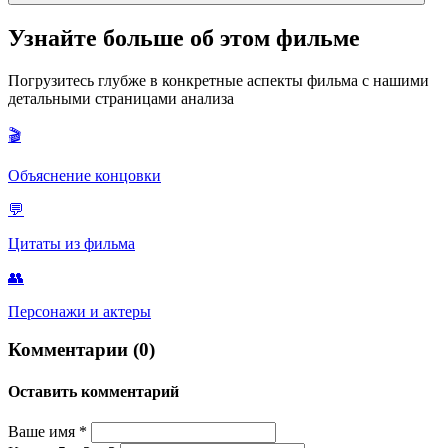
преступница) активировала его личный кодекс чести,
запрещающий ему быть безучастным к страданиям
Орден — это секретная организация наемных убийц, на
Узнайте больше об этом фильме
невиновных.
которую работает Виктор. В фильме это упоминается
вскользь, но во вселенной книг это мощная структура со
Погрузитесь глубже в конкретные аспекты фильма с нашими
своими жесткими правилами, с которой Виктору и Сарай
детальными страницами анализа
предстоит столкнуться.
🎬
Объяснение концовки
💬
Цитаты из фильма
👥
Персонажи и актеры
Комментарии (0)
Оставить комментарий
Ваше имя
*