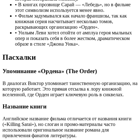
•
В книгах прозвище Сарай — «Лебедь», но в фильме
этот символизм используется менее явно.
•
Фильм задумывался как начало франшизы, так как
книжная серия насчитывает несколько томов,
раскрывающих организацию «Орден».
•
Уильям Леви хотел отойти от амплуа героя мыльных
опер и показать себя в более жестком, драматическом
образе в стиле «Джона Уика».
Пасхалки
Упоминание «Ордена» (The Order)
В диалогах Виктор упоминает таинственную организацию, на
которую работает. Это прямая отсылка к лору книжной
вселенной, где Орден играет ключевую роль в сиквелах.
Название книги
Английское название фильма отличается от названия книги
(«Killing Sarai»), но слоган и промо-материалы часто
использовали оригинальное название романа для
привлечения фанатов литературы.