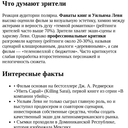
Что думают зрители
Реакция аудитории полярна.
Фанаты книг и Уильяма Леви
высоко оценили фильм за визуальную эстетику, химию между
актерами и верность духу «темной романтики» (рейтинги
зрителей часто выше 70%). Зрители хвалят экшн-сцены и
харизму Леви. Однако
профессиональные критики
разгромили картину (рейтинги около 20-30%), называя
сценарий клишированным, диалоги «деревянными», а сам
фильм — «теленовеллой с бюджетом». Часто критикуется
слабая проработка второстепенных персонажей и
нелогичность сюжета.
Интересные факты
•
Фильм основан на бестселлере Дж. А. Редмерски
«Убить Сарай» (Killing Sarai), первой книге из серии «В
компании убийц».
•
Уильям Леви не только сыграл главную роль, но и
выступил продюсером и соавтором сценария,
инвестировав собственные средства, чтобы создать
качественный экшн для латиноамериканского рынка.
•
Съемки проходили в Доминиканской Республике,
которая изображала Мексику.