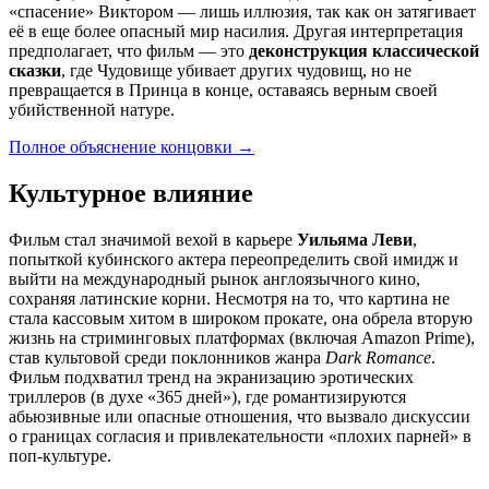
«спасение» Виктором — лишь иллюзия, так как он затягивает
её в еще более опасный мир насилия. Другая интерпретация
предполагает, что фильм — это
деконструкция классической
сказки
, где Чудовище убивает других чудовищ, но не
превращается в Принца в конце, оставаясь верным своей
убийственной натуре.
Полное объяснение концовки
→
Культурное влияние
Фильм стал значимой вехой в карьере
Уильяма Леви
,
попыткой кубинского актера переопределить свой имидж и
выйти на международный рынок англоязычного кино,
сохраняя латинские корни. Несмотря на то, что картина не
стала кассовым хитом в широком прокате, она обрела вторую
жизнь на стриминговых платформах (включая Amazon Prime),
став культовой среди поклонников жанра
Dark Romance
.
Фильм подхватил тренд на экранизацию эротических
триллеров (в духе «365 дней»), где романтизируются
абьюзивные или опасные отношения, что вызвало дискуссии
о границах согласия и привлекательности «плохих парней» в
поп-культуре.