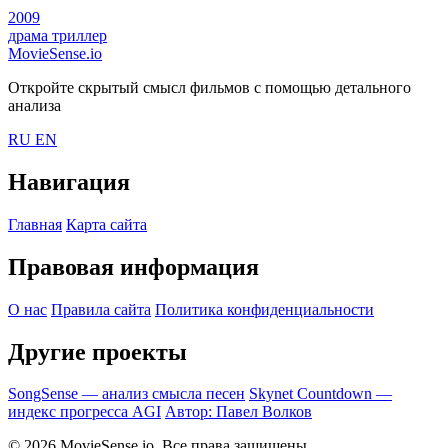
2009
драма
триллер
MovieSense.io
Откройте скрытый смысл фильмов с помощью детального
анализа
RU
EN
Навигация
Главная
Карта сайта
Правовая информация
О нас
Правила сайта
Политика конфиденциальности
Другие проекты
SongSense — анализ смысла песен
Skynet Countdown —
индекс прогресса AGI
Автор: Павел Волков
© 2026 MovieSense.io. Все права защищены.