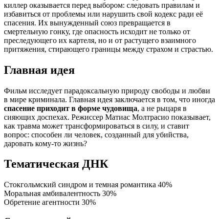
киллер оказывается перед выбором: следовать правилам и
избавиться от проблемы или нарушить свой кодекс ради её
спасения. Их вынужденный союз превращается в
смертельную гонку, где опасность исходит не только от
преследующего их картеля, но и от растущего взаимного
притяжения, стирающего границы между страхом и страстью.
Главная идея
Фильм исследует парадоксальную природу свободы и любви
в мире криминала. Главная идея заключается в том, что иногда
спасение приходит в форме чудовища
, а не рыцаря в
сияющих доспехах. Режиссер Матиас Молтрасио показывает,
как травма может трансформироваться в силу, и ставит
вопрос: способен ли человек, созданный для убийства,
даровать кому-то жизнь?
Тематическая ДНК
Стокгольмский синдром и темная романтика
40%
Моральная амбивалентность
30%
Обретение агентности
30%