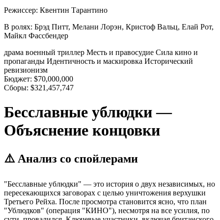
Режиссер:
Квентин Тарантино
В ролях:
Брэд Питт, Мелани Лорэн, Кристоф Вальц, Елай Рот,
Майкл Фассбендер
драма
военный
триллер
Месть и правосудие
Сила кино и
пропаганды
Идентичность и маскировка
Исторический
ревизионизм
Бюджет:
$70,000,000
Сборы:
$321,457,747
Бесславные ублюдки —
Объяснение концовки
⚠️ Анализ со спойлерами
"Бесславные ублюдки" — это история о двух независимых, но
пересекающихся заговорах с целью уничтожения верхушки
Третьего Рейха. После просмотра становится ясно, что план
"Ублюдков" (операция "КИНО"), несмотря на все усилия, по
сути, провалился. Ключевые участники, включая британского