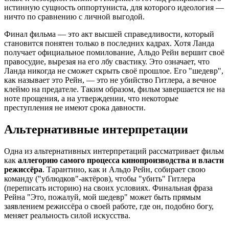
истинную сущность оппортуниста, для которого идеология —
ничто по сравнению с личной выгодой.
Финал фильма — это акт высшей справедливости, который
становится понятен только в последних кадрах. Хотя Ланда
получает официальное помилование, Альдо Рейн вершит своё
правосудие, вырезая на его лбу свастику. Это означает, что
Ланда никогда не сможет скрыть своё прошлое. Его "шедевр",
как называет это Рейн, — это не убийство Гитлера, а вечное
клеймо на предателе. Таким образом, фильм завершается не на
ноте прощения, а на утверждении, что некоторые
преступления не имеют срока давности.
Альтернативные интерпретации
Одна из альтернативных интерпретаций рассматривает фильм
как
аллегорию самого процесса кинопроизводства и власти
режиссёра
. Тарантино, как и Альдо Рейн, собирает свою
команду ("ублюдков"-актёров), чтобы "убить" Гитлера
(переписать историю) на своих условиях. Финальная фраза
Рейна "Это, пожалуй, мой шедевр" может быть прямым
заявлением режиссёра о своей работе, где он, подобно богу,
меняет реальность силой искусства.