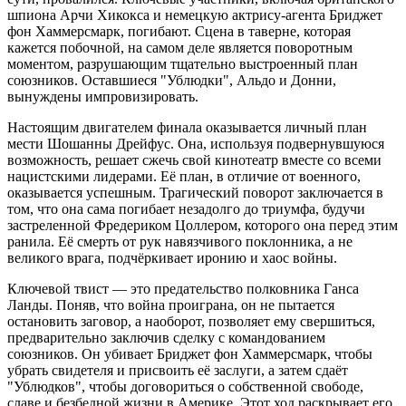
шпиона Арчи Хикокса и немецкую актрису-агента Бриджет
фон Хаммерсмарк, погибают. Сцена в таверне, которая
кажется побочной, на самом деле является поворотным
моментом, разрушающим тщательно выстроенный план
союзников. Оставшиеся "Ублюдки", Альдо и Донни,
вынуждены импровизировать.
Настоящим двигателем финала оказывается личный план
мести Шошанны Дрейфус. Она, используя подвернувшуюся
возможность, решает сжечь свой кинотеатр вместе со всеми
нацистскими лидерами. Её план, в отличие от военного,
оказывается успешным. Трагический поворот заключается в
том, что она сама погибает незадолго до триумфа, будучи
застреленной Фредериком Цоллером, которого она перед этим
ранила. Её смерть от рук навязчивого поклонника, а не
великого врага, подчёркивает иронию и хаос войны.
Ключевой твист — это предательство полковника Ганса
Ланды. Поняв, что война проиграна, он не пытается
остановить заговор, а наоборот, позволяет ему свершиться,
предварительно заключив сделку с командованием
союзников. Он убивает Бриджет фон Хаммерсмарк, чтобы
убрать свидетеля и присвоить её заслуги, а затем сдаёт
"Ублюдков", чтобы договориться о собственной свободе,
славе и безбедной жизни в Америке. Этот ход раскрывает его