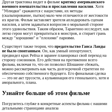
Другая трактовка видит в фильме
критику американского
военного вмешательства и прославления насилия
. Хотя
"Ублюдки" сражаются с нацистами, их методы
(скальпирование, пытки) мало чем отличаются от жестокости
их врагов. Фильм заставляет зрителя аплодировать сценам
насилия, а затем задаваться вопросом о моральной стороне
этого удовольствия. Таким образом, Тарантино исследует, как
легко герои могут превратиться в монстров, и стирает грань
между "хорошими" и "плохими" парнями.
Существует также теория, что
предательство Ганса Ланды
не было спонтанным
. Он, как умный оппортунист,
предвидел крах Рейха и заранее планировал свой переход на
сторону союзников. Его действия на протяжении всего
фильма, включая то, что он позволил Шошанне сбежать,
можно рассматривать как часть долгосрочной стратегии по
обеспечению собственного будущего. Его финальная сделка
— это не акт трусости, а кульминация его гениального, хотя и
аморального, плана.
Узнайте больше об этом фильме
Погрузитесь глубже в конкретные аспекты фильма с нашими
детальными страницами анализа