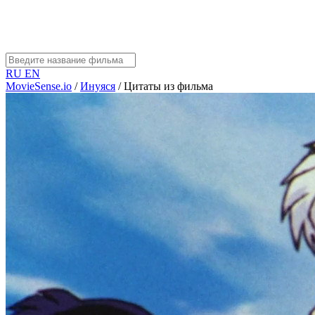
RU
EN
MovieSense.io
/
Инуяся
/
Цитаты из фильма