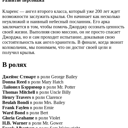
Развитие персонажа
Кларенс — ангел второго класса, который уже 200 лет ждет
возможности заслужить крылья. Он начинает как несколько
неуклюжий и наивный небесный посланник. Его арка
заключается в том, чтобы помочь Джорджу осознать ценность
своей жизни. Выполняя свою миссию, он не просто спасает
Джорджа, но и сам проходит испытание, доказывая свою
состоятельность как ангел-хранитель. В финале, когда звонит
колокольчик, мы понимаем, что он достиг своей цели и
получил крылья.
В ролях
Джеймс Стюарт
в роли George Bailey
Donna Reed
в роли Mary Hatch
Лайонел Бэрримор
в роли Mr. Potter
Thomas Mitchell
в роли Uncle Billy
Henry Travers
в роли Clarence
Beulah Bondi
в роли Mrs. Bailey
Frank Faylen
в роли Ernie
Ward Bond
в роли Bert
Gloria Grahame
в роли Violet
H.B. Warner
в роли Mr. Gower