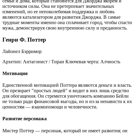
семьи и дома, который становится для Джорджа якорем и
источником силы. Она не претерпевает значительных
изменений, но ее непоколебимая поддержка и любовь
являются катализатором для развития Джорджа. В самые
трудные моменты именно она сплачивает город, чтобы спасти
мужа, демонстрируя свою внутреннюю силу и преданность.
Генри Ф. Поттер
Лайонел Бэрримор
Архетип:
Антагонист / Тиран
Ключевая черта:
Алчность
Мотивация
Единственной мотивацией Поттера являются деньги и власть.
Он презирает "простых людей" и видит в них лишь средство
для обогащения. Он стремится уничтожить компанию Бейли
не только ради финансовой выгоды, но и из-за ненависти к их
ценностям — взаимопомощи и человечности.
Развитие персонажа
Мистер Поттер — персонаж, который не имеет развития; он