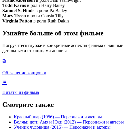
Frank Albertson
в роли Sam Wainwright
Todd Karns
в роли Harry Bailey
Samuel S. Hinds
в роли Pa Bailey
Mary Treen
в роли Cousin Tilly
Virginia Patton
в роли Ruth Dakin
Узнайте больше об этом фильме
Погрузитесь глубже в конкретные аспекты фильма с нашими
детальными страницами анализа
🎬
Объяснение концовки
💬
Цитаты из фильма
Смотрите также
Красный шар (1956)
— Персонажи и актеры
Волчьи дети Амэ и Юки (2012)
— Персонажи и актеры
Ученик чудовища (2015)
— Персонажи и актеры