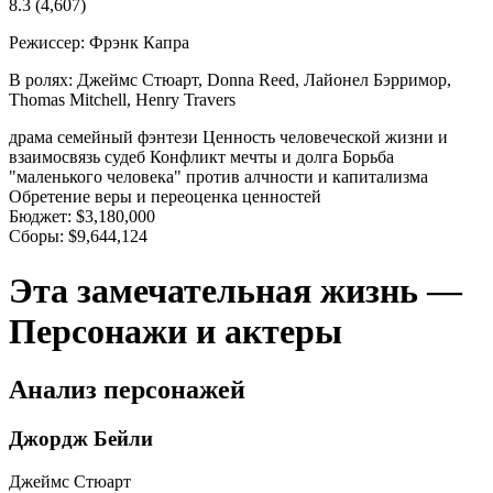
8.3
(4,607)
Режиссер:
Фрэнк Капра
В ролях:
Джеймс Стюарт, Donna Reed, Лайонел Бэрримор,
Thomas Mitchell, Henry Travers
драма
семейный
фэнтези
Ценность человеческой жизни и
взаимосвязь судеб
Конфликт мечты и долга
Борьба
"маленького человека" против алчности и капитализма
Обретение веры и переоценка ценностей
Бюджет:
$3,180,000
Сборы:
$9,644,124
Эта замечательная жизнь —
Персонажи и актеры
Анализ персонажей
Джордж Бейли
Джеймс Стюарт