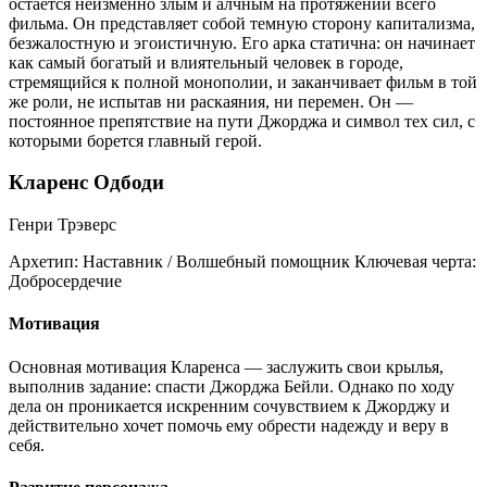
остается неизменно злым и алчным на протяжении всего
фильма. Он представляет собой темную сторону капитализма,
безжалостную и эгоистичную. Его арка статична: он начинает
как самый богатый и влиятельный человек в городе,
стремящийся к полной монополии, и заканчивает фильм в той
же роли, не испытав ни раскаяния, ни перемен. Он —
постоянное препятствие на пути Джорджа и символ тех сил, с
которыми борется главный герой.
Кларенс Одбоди
Генри Трэверс
Архетип:
Наставник / Волшебный помощник
Ключевая черта:
Добросердечие
Мотивация
Основная мотивация Кларенса — заслужить свои крылья,
выполнив задание: спасти Джорджа Бейли. Однако по ходу
дела он проникается искренним сочувствием к Джорджу и
действительно хочет помочь ему обрести надежду и веру в
себя.