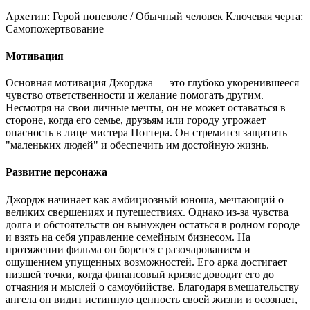
Архетип:
Герой поневоле / Обычный человек
Ключевая черта:
Самопожертвование
Мотивация
Основная мотивация Джорджа — это глубоко укоренившееся
чувство ответственности и желание помогать другим.
Несмотря на свои личные мечты, он не может оставаться в
стороне, когда его семье, друзьям или городу угрожает
опасность в лице мистера Поттера. Он стремится защитить
"маленьких людей" и обеспечить им достойную жизнь.
Развитие персонажа
Джордж начинает как амбициозный юноша, мечтающий о
великих свершениях и путешествиях. Однако из-за чувства
долга и обстоятельств он вынужден остаться в родном городе
и взять на себя управление семейным бизнесом. На
протяжении фильма он борется с разочарованием и
ощущением упущенных возможностей. Его арка достигает
низшей точки, когда финансовый кризис доводит его до
отчаяния и мыслей о самоубийстве. Благодаря вмешательству
ангела он видит истинную ценность своей жизни и осознает,