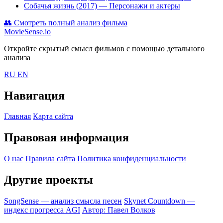
Собачья жизнь (2017)
— Персонажи и актеры
👥
Смотреть полный анализ фильма
MovieSense.io
Откройте скрытый смысл фильмов с помощью детального
анализа
RU
EN
Навигация
Главная
Карта сайта
Правовая информация
О нас
Правила сайта
Политика конфиденциальности
Другие проекты
SongSense — анализ смысла песен
Skynet Countdown —
индекс прогресса AGI
Автор: Павел Волков