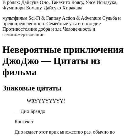
В ролях:
Дайсукэ Оно, Такэхито Коясу, Унсё Исидзука,
Фуминори Комацу, Дайсукэ Хиракава
мультфильм
Sci-Fi & Fantasy
Action & Adventure
Судьба и
предопределенность
Семейные узы и наследие
Противостояние добра и зла
Человечность и
самопожертвование
Невероятные приключения
ДжоДжо — Цитаты из
фильма
Знаковые цитаты
WRYYYYYYYY!
— Дио Брандо
Контекст
Дио издает этот крик множество раз, обычно во