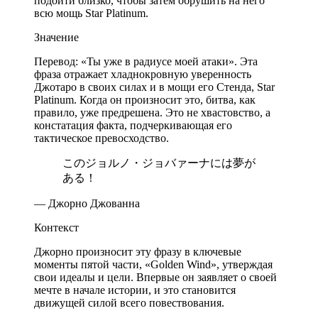
подойти близко, чтобы затем обрушить на него
всю мощь Star Platinum.
Значение
Перевод: «Ты уже в радиусе моей атаки». Эта
фраза отражает хладнокровную уверенность
Джотаро в своих силах и в мощи его Стенда, Star
Platinum. Когда он произносит это, битва, как
правило, уже предрешена. Это не хвастовство, а
констатация факта, подчеркивающая его
тактическое превосходство.
このジョルノ・ジョバァーナには夢が
ある！
— Джорно Джованна
Контекст
Джорно произносит эту фразу в ключевые
моменты пятой части, «Golden Wind», утверждая
свои идеалы и цели. Впервые он заявляет о своей
мечте в начале истории, и это становится
движущей силой всего повествования.