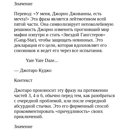
Значение
Перевод: «У меня, Джорно Джованны, есть
мечта!» Эта фраза является лейтмотивом всей
пятой части. Она символизирует непоколебимую
решимость Джорно изменить прогнивший мир
мафии изнутри и стать «Звездой Гангстеров»
(Gang-Star), чтобы защищать невинных. Это
декларация его цели, которая вдохновляет его
союзников и ведет его через все испытания.
Yare Yare Daze...
— Джотаро Куджо
Контекст
Джотаро произносит эту фразу на протяжении
частей 3, 4 и 6, обычно перед тем, как разобраться
с очередной проблемой, или после очередной
абсурдной стычки. Это его фирменный способ
прокомментировать «причудливость» своих
приключений.
Значение