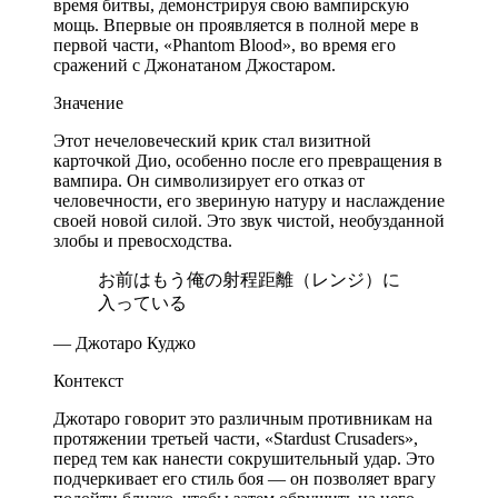
время битвы, демонстрируя свою вампирскую
мощь. Впервые он проявляется в полной мере в
первой части, «Phantom Blood», во время его
сражений с Джонатаном Джостаром.
Значение
Этот нечеловеческий крик стал визитной
карточкой Дио, особенно после его превращения в
вампира. Он символизирует его отказ от
человечности, его звериную натуру и наслаждение
своей новой силой. Это звук чистой, необузданной
злобы и превосходства.
お前はもう俺の射程距離（レンジ）に
入っている
— Джотаро Куджо
Контекст
Джотаро говорит это различным противникам на
протяжении третьей части, «Stardust Crusaders»,
перед тем как нанести сокрушительный удар. Это
подчеркивает его стиль боя — он позволяет врагу