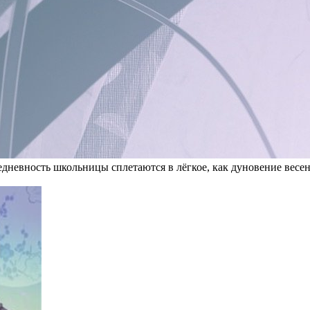
дневность школьницы сплетаются в лёгкое, как дуновение весенн