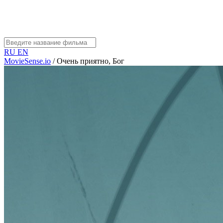
RU
EN
MovieSense.io
/
Очень приятно, Бог