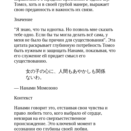
Томоэ, хоть и в своей грубой манере, выражает
свою преданность и важность их связи.
Значение
"Я знаю, что ты идиотка. Но позволь мне сказать
тебе одно. Если бы ты могла делать всё сама, у
меня не было бы причин для существования". Эта
цитата раскрывает глубинную потребность Томоэ
быть нужным и защищать Нанами, показывая, что
его служение ей придает смысл его
существованию.
女の子の心に、人間もあやかしも関係
ないわ。
— Нанами Момозоно
Контекст
Нанами говорит это, отстаивая свои чувства и
право любить того, кого выбрало её сердце,
невзирая на его сверхъестественное
происхождение. Это ключевой момент в
осознании ею глубины своей любви.