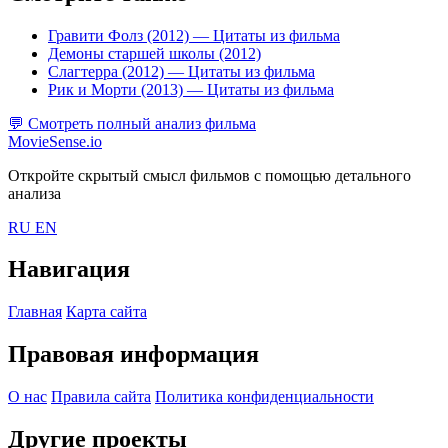
Гравити Фолз (2012)
— Цитаты из фильма
Демоны старшей школы (2012)
Слагтерра (2012)
— Цитаты из фильма
Рик и Морти (2013)
— Цитаты из фильма
💬
Смотреть полный анализ фильма
MovieSense.io
Откройте скрытый смысл фильмов с помощью детального
анализа
RU
EN
Навигация
Главная
Карта сайта
Правовая информация
О нас
Правила сайта
Политика конфиденциальности
Другие проекты