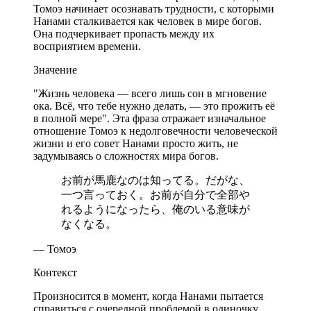
Томоэ начинает осознавать трудности, с которыми
Нанами сталкивается как человек в мире богов.
Она подчеркивает пропасть между их
восприятием времени.
Значение
"Жизнь человека — всего лишь сон в мгновение
ока. Всё, что тебе нужно делать, — это прожить её
в полной мере". Эта фраза отражает изначальное
отношение Томоэ к недолговечности человеческой
жизни и его совет Нанами просто жить, не
задумываясь о сложностях мира богов.
お前が馬鹿なのは知ってる。だがな、
一つ言っておく。お前が自分で全部や
れるようになったら、俺のいる意味が
なくなる。
— Томоэ
Контекст
Произносится в момент, когда Нанами пытается
справиться с очередной проблемой в одиночку.