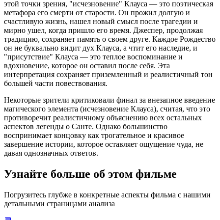
этой точки зрения, "исчезновение" Клауса — это поэтическая
метафора его смерти от старости. Он прожил долгую и
счастливую жизнь, нашел новый смысл после трагедии и
мирно ушел, когда пришло его время. Джеспер, продолжая
традицию, сохраняет память о своем друге. Каждое Рождество
он не буквально видит дух Клауса, а чтит его наследие, и
"присутствие" Клауса — это теплое воспоминание и
вдохновение, которое он оставил после себя. Эта
интерпретация сохраняет приземленный и реалистичный тон
большей части повествования.
Некоторые зрители критиковали финал за внезапное введение
магического элемента (исчезновение Клауса), считая, что это
противоречит реалистичному объяснению всех остальных
аспектов легенды о Санте. Однако большинство
воспринимает концовку как трогательное и красивое
завершение истории, которое оставляет ощущение чуда, не
давая однозначных ответов.
Узнайте больше об этом фильме
Погрузитесь глубже в конкретные аспекты фильма с нашими
детальными страницами анализа