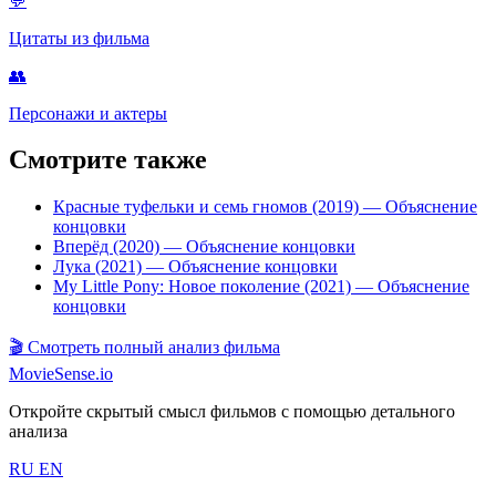
💬
Цитаты из фильма
👥
Персонажи и актеры
Смотрите также
Красные туфельки и семь гномов (2019)
— Объяснение
концовки
Вперёд (2020)
— Объяснение концовки
Лука (2021)
— Объяснение концовки
My Little Pony: Новое поколение (2021)
— Объяснение
концовки
🎬
Смотреть полный анализ фильма
MovieSense.io
Откройте скрытый смысл фильмов с помощью детального
анализа
RU
EN