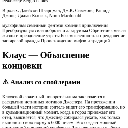
Режиссер:
Sergio Pablos
В ролях:
Джейсон Шварцман, Дж.К. Симмонс, Рашида
Джонс, Джоан Кьюсак, Norm Macdonald
мультфильм
семейный
фэнтези
комедия
приключения
Преобразующая сила доброты и альтруизма
Обретение смысла
жизни и преодоление утраты
Бессмысленность и преодоление
застарелой вражды
Происхождение мифов и традиций
Клаус — Объяснение
концовки
⚠️ Анализ со спойлерами
Ключевой сюжетный поворот фильма заключается в
раскрытии истинных мотивов Джеспера. На протяжении
большей части истории зритель видит его трансформацию, но
в кульминационный момент, когда в город приезжает его
отец, выясняется, что Джеспер собирался уехать, как только
выполнит свою норму в 6000 писем. Это создает мощный
внутренний и внешний конфликт: Джеспер должен выбрать