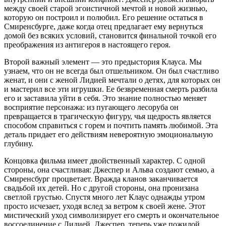
между своей старой эгоистичной мечтой и новой жизнью,
которую он построил и полюбил. Его решение остаться в
Смиренсбурге, даже когда отец предлагает ему вернуться
домой без всяких условий, становится финальной точкой его
преображения из антигероя в настоящего героя.
Второй важный элемент — это предыстория Клауса. Мы
узнаем, что он не всегда был отшельником. Он был счастливо
женат, и они с женой Лидией мечтали о детях, для которых он
и мастерил все эти игрушки. Ее безвременная смерть разбила
его и заставила уйти в себя. Это знание полностью меняет
восприятие персонажа: из пугающего лесоруба он
превращается в трагическую фигуру, чья щедрость является
способом справиться с горем и почтить память любимой. Эта
деталь придает его действиям невероятную эмоциональную
глубину.
Концовка фильма имеет двойственный характер. С одной
стороны, она счастливая: Джеспер и Альва создают семью, а
Смиренсбург процветает. Вражда кланов заканчивается
свадьбой их детей. Но с другой стороны, она пронизана
светлой грустью. Спустя много лет Клаус однажды утром
просто исчезает, уходя вслед за ветром к своей жене. Этот
мистический уход символизирует его смерть и окончательное
воссоединение с Лидией. Джеспер, теперь уже пожилой,