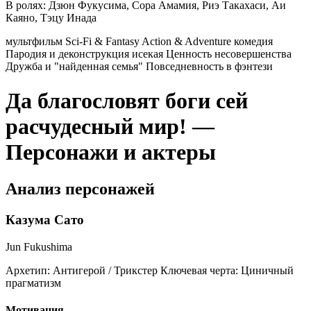
В ролях:
Дзюн Фукусима, Сора Амамия, Риэ Такахаси, Аи
Каяно, Тэцу Инада
мультфильм
Sci-Fi & Fantasy
Action & Adventure
комедия
Пародия и деконструкция исекая
Ценность несовершенства
Дружба и "найденная семья"
Повседневность в фэнтези
Да благословят боги сей
расчудесный мир! —
Персонажи и актеры
Анализ персонажей
Казума Сато
Jun Fukushima
Архетип:
Антигерой / Трикстер
Ключевая черта:
Циничный
прагматизм
Мотивация