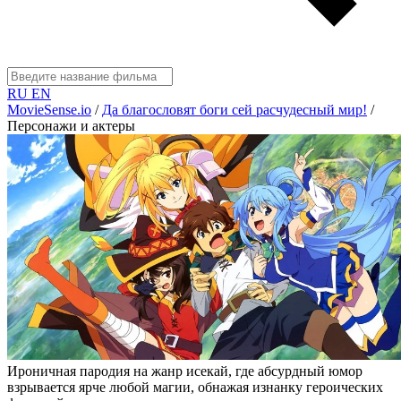
RU
EN
MovieSense.io
/
Да благословят боги сей расчудесный мир!
/
Персонажи и актеры
Ироничная пародия на жанр исекай, где абсурдный юмор
взрывается ярче любой магии, обнажая изнанку героических