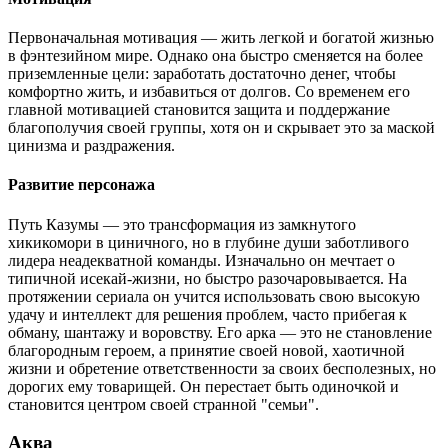
Первоначальная мотивация — жить легкой и богатой жизнью
в фэнтезийном мире. Однако она быстро сменяется на более
приземленные цели: заработать достаточно денег, чтобы
комфортно жить, и избавиться от долгов. Со временем его
главной мотивацией становится защита и поддержание
благополучия своей группы, хотя он и скрывает это за маской
цинизма и раздражения.
Развитие персонажа
Путь Казумы — это трансформация из замкнутого
хикикомори в циничного, но в глубине души заботливого
лидера неадекватной команды. Изначально он мечтает о
типичной исекай-жизни, но быстро разочаровывается. На
протяжении сериала он учится использовать свою высокую
удачу и интеллект для решения проблем, часто прибегая к
обману, шантажу и воровству. Его арка — это не становление
благородным героем, а принятие своей новой, хаотичной
жизни и обретение ответственности за своих бесполезных, но
дорогих ему товарищей. Он перестает быть одиночкой и
становится центром своей странной "семьи".
Аква