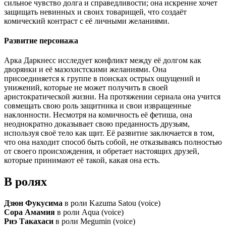
сильное чувство долга и справедливости; она искренне хочет
защищать невинных и своих товарищей, что создаёт
комический контраст с её личными желаниями.
Развитие персонажа
Арка Даркнесс исследует конфликт между её долгом как
дворянки и её мазохистскими желаниями. Она
присоединяется к группе в поисках острых ощущений и
унижений, которые не может получить в своей
аристократической жизни. На протяжении сериала она учится
совмещать свою роль защитника и свои извращенные
наклонности. Несмотря на комичность её фетиша, она
неоднократно доказывает свою преданность друзьям,
используя своё тело как щит. Её развитие заключается в том,
что она находит способ быть собой, не отказываясь полностью
от своего происхождения, и обретает настоящих друзей,
которые принимают её такой, какая она есть.
В ролях
Дзюн Фукусима
в роли Kazuma Satou (voice)
Сора Амамия
в роли Aqua (voice)
Риэ Такахаси
в роли Megumin (voice)