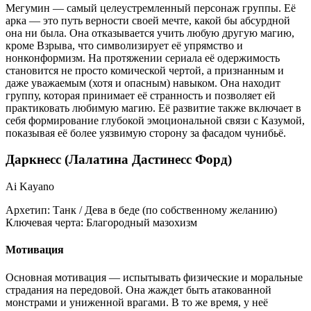
Мегумин — самый целеустремленный персонаж группы. Её
арка — это путь верности своей мечте, какой бы абсурдной
она ни была. Она отказывается учить любую другую магию,
кроме Взрыва, что символизирует её упрямство и
нонконформизм. На протяжении сериала её одержимость
становится не просто комической чертой, а признанным и
даже уважаемым (хотя и опасным) навыком. Она находит
группу, которая принимает её странность и позволяет ей
практиковать любимую магию. Её развитие также включает в
себя формирование глубокой эмоциональной связи с Казумой,
показывая её более уязвимую сторону за фасадом чунибьё.
Даркнесс (Лалатина Дастинесс Форд)
Ai Kayano
Архетип:
Танк / Дева в беде (по собственному желанию)
Ключевая черта:
Благородный мазохизм
Мотивация
Основная мотивация — испытывать физические и моральные
страдания на передовой. Она жаждет быть атакованной
монстрами и униженной врагами. В то же время, у неё