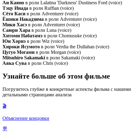
Аи Каяно
в роли Lalatina 'Darkness' Dustiness Ford (voice)
Тэцу Инада
в роли Ruffian (voice)
Сёто Каси
в роли Adventurer (voice)
Ёшики Накадзима
в роли Adventurer (voice)
Мики Хасэ
в роли Adventurer (voice)
Саюри Хара
в роли Luna (voice)
Хитоми Набатамэ
в роли Chomusuke (voice)
Юи Хориэ
в роли Wiz (voice)
Хироки Ясумото
в роли Verdia the Dullahan (voice)
Цугуо Могами
в роли Morgan (voice)
Mitsuhiro Sakamaki
в роли Sakamaki (voice)
Аяка Сува
в роли Chris (voice)
Узнайте больше об этом фильме
Погрузитесь глубже в конкретные аспекты фильма с нашими
детальными страницами анализа
🎬
Объяснение концовки
💬