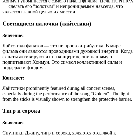
Хонмун упоминается с самого начала фильма. Цель HUNTR/X
— сделать его "золотым" и непроницаемым навсегда, что
является главной целью их миссии.
Светящиеся палочки (лайтстики)
Значение:
Лайтстики фанатов — это не просто атрибутика. В мире
фильма они являются проводниками духовной энергии. Когда
фанаты активируют их на концертах, они напрямую
подпитывают Хонмун. Это символ коллективной силы и
поддержки фандома.
Контекст:
Лайтстики prominently featured during all concert scenes,
especially during the performance of the song "Golden". The light
from the sticks is visually shown to strengthen the protective barrier.
Тигр и сорока
Значение:
Спутники Джину, тигр и сорока, являются отсылкой к