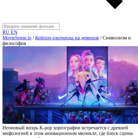
RU
EN
MovieSense.io
/
Кейпоп-охотницы на демонов
/
Символизм и
философия
Неоновый вихрь K-pop хореографии встречается с древней
мифологией в этом анимационном мюзикле, где блеск сцены