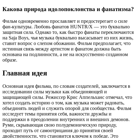
Какова природа идолопоклонства и фанатизма?
Фильм одновременно прославляет и предостерегает о силе
фан-культуры. Любовь фанатов HUNTR/X — это буквально
защитная сила. Однако то, как быстро фанаты переключаются
на Saja Boys, чья музыка буквально высасывает из них жизнь,
ставит вопрос о слепом обожании. Фильм предполагает, что
истинная связь между артистом и фанатом должна быть
основана на подлинности, а не на искусственно созданном
образе.
Главная идея
Основная идея фильма, по словам создателей, заключается в
исследовании силы музыки как объединяющей и
защищающей силы. Режиссер Крис Аппельханс отмечал, что
хотел создать историю о том, как музыка может радовать,
объединять людей и служить опорой для сообщества. Фильм
исследует темы принятия себя, важности дружбы и
поддержки в преодолении внутренних и внешних демонов.
Руми, скрывающая свою полудемоническую природу,
проходит путь от самоотрицания до принятия своей
двойственности, что становится ключом к победе. Это