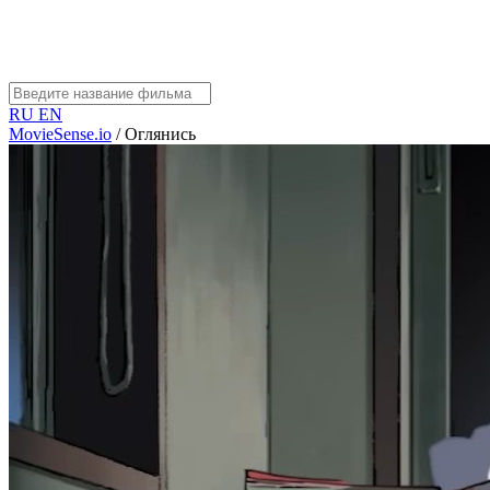
RU
EN
MovieSense.io
/
Оглянись