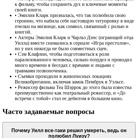
к фильму, чтобы сохранить дух и ключевые моменты
своей книги.
•
Эмилия Кларк призналась, что так полюбила свою
героиню, что набила себе настоящую татуировку в виде
пчелки на мизинце, как символ, связанный с ролью и
книгой.
•
Актеры Эмилия Кларк и Чарльз Дэнс (играющий отца
Уилла) вместе снимались в сериале «Игра престолов»,
но у них никогда не было совместных сцен.
•
Сэм Клафлин, чтобы подготовиться к роли
парализованного человека, сильно похудел и проводил
много времени в беседах с врачами и людьми с
травмами позвоночника.
•
Съемки проходили в живописных локациях
Великобритании, включая замок Пембрук в Уэльсе.
•
Режиссер фильма Теа Шэррок до этого была известна
преимущественно как театральный режиссер, и «До
встречи с тобой» стал ее дебютом в большом кино.
Часто задаваемые вопросы
Почему Уилл все-таки решил умереть, ведь он
полюбил Луизу?