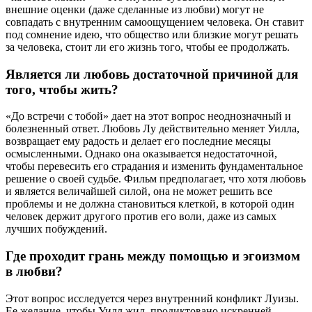
внешние оценки (даже сделанные из любви) могут не
совпадать с внутренним самоощущением человека. Он ставит
под сомнение идею, что общество или близкие могут решать
за человека, стоит ли его жизнь того, чтобы ее продолжать.
Является ли любовь достаточной причиной для
того, чтобы жить?
«До встречи с тобой» дает на этот вопрос неоднозначный и
болезненный ответ. Любовь Лу действительно меняет Уилла,
возвращает ему радость и делает его последние месяцы
осмысленными. Однако она оказывается недостаточной,
чтобы перевесить его страдания и изменить фундаментальное
решение о своей судьбе. Фильм предполагает, что хотя любовь
и является величайшей силой, она не может решить все
проблемы и не должна становиться клеткой, в которой один
человек держит другого против его воли, даже из самых
лучших побуждений.
Где проходит грань между помощью и эгоизмом
в любви?
Этот вопрос исследуется через внутренний конфликт Луизы.
Ее желание, чтобы Уилл жил, продиктовано искренней