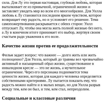
сила. Для Лу это первая настоящая, глубокая любовь, которая
выталкивает ее из привычной, ограниченной жизни и
заставляет увидеть мир во всем его многообразии. Для Уилла
любовь к Лу становится последним ярким чувством, которое
возвращает ему радость, но и усложняет его решение. Тема
самопожертвования раскрывается с обеих сторон: Уилл
отпускает Лу, чтобы она могла жить полной жизнью без него,
а Лу в конечном итоге принимает его выбор, жертвуя своим
счастьем ради уважения к его воле.
Качество жизни против ее продолжительности
Фильм задает вопрос: что важнее — долго жить или жить
полноценно? Для Уилла, который до травмы вел чрезвычайно
активный и насыщенный образ жизни, существование в
инвалидном кресле — это не жизнь, а мучительное
ограничение. Через его персонажа поднимается тема
ценности жизни, которая для каждого человека определяется
собственными критериями. Лу пытается показать ему, что
радость можно найти и в малых вещах, но для Уилла разрыв
между тем, кем он был, и тем, кем стал, непреодолим.
Социальные и классовые различия