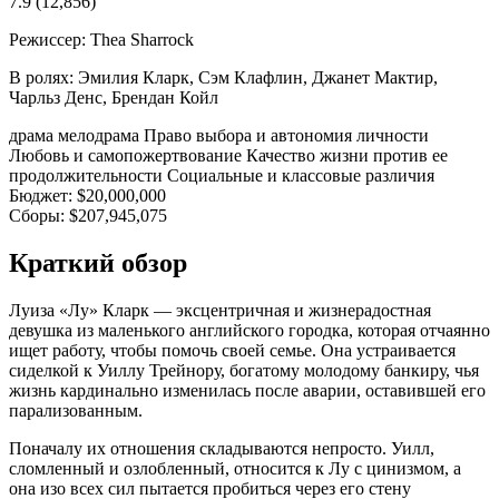
7.9
(12,856)
Режиссер:
Thea Sharrock
В ролях:
Эмилия Кларк, Сэм Клафлин, Джанет Мактир,
Чарльз Денс, Брендан Койл
драма
мелодрама
Право выбора и автономия личности
Любовь и самопожертвование
Качество жизни против ее
продолжительности
Социальные и классовые различия
Бюджет:
$20,000,000
Сборы:
$207,945,075
Краткий обзор
Луиза «Лу» Кларк — эксцентричная и жизнерадостная
девушка из маленького английского городка, которая отчаянно
ищет работу, чтобы помочь своей семье. Она устраивается
сиделкой к Уиллу Трейнору, богатому молодому банкиру, чья
жизнь кардинально изменилась после аварии, оставившей его
парализованным.
Поначалу их отношения складываются непросто. Уилл,
сломленный и озлобленный, относится к Лу с цинизмом, а
она изо всех сил пытается пробиться через его стену