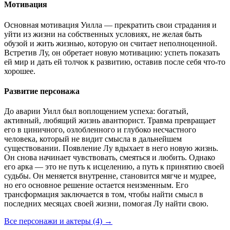
Мотивация
Основная мотивация Уилла — прекратить свои страдания и
уйти из жизни на собственных условиях, не желая быть
обузой и жить жизнью, которую он считает неполноценной.
Встретив Лу, он обретает новую мотивацию: успеть показать
ей мир и дать ей толчок к развитию, оставив после себя что-то
хорошее.
Развитие персонажа
До аварии Уилл был воплощением успеха: богатый,
активный, любящий жизнь авантюрист. Травма превращает
его в циничного, озлобленного и глубоко несчастного
человека, который не видит смысла в дальнейшем
существовании. Появление Лу вдыхает в него новую жизнь.
Он снова начинает чувствовать, смеяться и любить. Однако
его арка — это не путь к исцелению, а путь к принятию своей
судьбы. Он меняется внутренне, становится мягче и мудрее,
но его основное решение остается неизменным. Его
трансформация заключается в том, чтобы найти смысл в
последних месяцах своей жизни, помогая Лу найти свою.
Все персонажи и актеры (4)
→