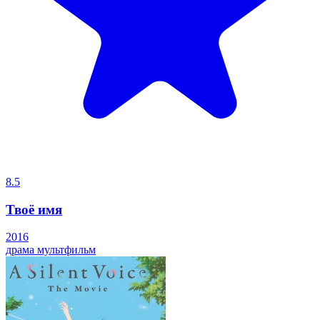
8.5
Твоё имя
2016
драма
мультфильм