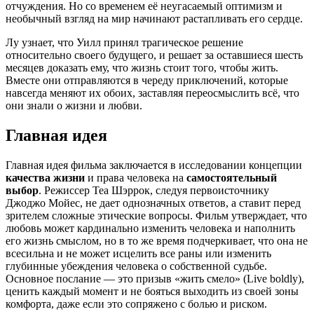
отчуждения. Но со временем её неугасаемый оптимизм и
необычный взгляд на мир начинают растапливать его сердце.
Лу узнает, что Уилл принял трагическое решение
относительно своего будущего, и решает за оставшиеся шесть
месяцев доказать ему, что жизнь стоит того, чтобы жить.
Вместе они отправляются в череду приключений, которые
навсегда меняют их обоих, заставляя переосмыслить всё, что
они знали о жизни и любви.
Главная идея
Главная идея фильма заключается в исследовании концепции
качества жизни
и права человека на
самостоятельный
выбор
. Режиссер Теа Шэррок, следуя первоисточнику
Джоджо Мойес, не дает однозначных ответов, а ставит перед
зрителем сложные этические вопросы. Фильм утверждает, что
любовь может кардинально изменить человека и наполнить
его жизнь смыслом, но в то же время подчеркивает, что она не
всесильна и не может исцелить все раны или изменить
глубинные убеждения человека о собственной судьбе.
Основное послание — это призыв «жить смело» (Live boldly),
ценить каждый момент и не бояться выходить из своей зоны
комфорта, даже если это сопряжено с болью и риском.