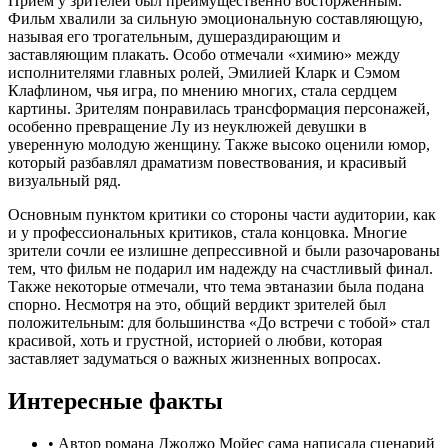
Прием у зрителей был преимущественно восторженным.
Фильм хвалили за сильную эмоциональную составляющую,
называя его трогательным, душераздирающим и
заставляющим плакать. Особо отмечали «химию» между
исполнителями главных ролей, Эмилией Кларк и Сэмом
Клафлином, чья игра, по мнению многих, стала сердцем
картины. Зрителям понравилась трансформация персонажей,
особенно превращение Лу из неуклюжей девушки в
уверенную молодую женщину. Также высоко оценили юмор,
который разбавлял драматизм повествования, и красивый
визуальный ряд.
Основным пунктом критики со стороны части аудитории, как
и у профессиональных критиков, стала концовка. Многие
зрители сочли ее излишне депрессивной и были разочарованы
тем, что фильм не подарил им надежду на счастливый финал.
Также некоторые отмечали, что тема эвтаназии была подана
спорно. Несмотря на это, общий вердикт зрителей был
положительным: для большинства «До встречи с тобой» стал
красивой, хоть и грустной, историей о любви, которая
заставляет задуматься о важных жизненных вопросах.
Интересные факты
•
Автор романа Джоджо Мойес сама написала сценарий