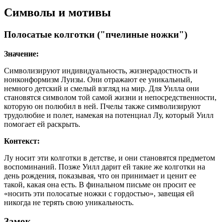
Символы и мотивы
Полосатые колготки ("пчелиные ножки")
Значение:
Символизируют индивидуальность, жизнерадостность и
нонконформизм Луизы. Они отражают ее уникальный,
немного детский и смелый взгляд на мир. Для Уилла они
становятся символом той самой жизни и непосредственности,
которую он полюбил в ней. Пчелы также символизируют
трудолюбие и полет, намекая на потенциал Лу, который Уилл
помогает ей раскрыть.
Контекст:
Лу носит эти колготки в детстве, и они становятся предметом
воспоминаний. Позже Уилл дарит ей такие же колготки на
день рождения, показывая, что он принимает и ценит ее
такой, какая она есть. В финальном письме он просит ее
«носить эти полосатые ножки с гордостью», завещая ей
никогда не терять свою уникальность.
Замок