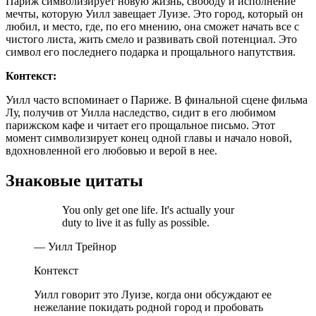
Париж символизирует новую жизнь, свободу и исполнение
мечты, которую Уилл завещает Луизе. Это город, который он
любил, и место, где, по его мнению, она сможет начать все с
чистого листа, жить смело и развивать свой потенциал. Это
символ его последнего подарка и прощального напутствия.
Контекст:
Уилл часто вспоминает о Париже. В финальной сцене фильма
Лу, получив от Уилла наследство, сидит в его любимом
парижском кафе и читает его прощальное письмо. Этот
момент символизирует конец одной главы и начало новой,
вдохновленной его любовью и верой в нее.
Знаковые цитаты
You only get one life. It's actually your
duty to live it as fully as possible.
— Уилл Трейнор
Контекст
Уилл говорит это Луизе, когда они обсуждают ее
нежелание покидать родной город и пробовать