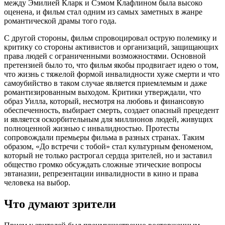
между Эмилией Кларк и Сэмом Клафлином была высоко
оценена, и фильм стал одним из самых заметных в жанре
романтической драмы того года.
С другой стороны, фильм спровоцировал острую полемику и
критику со стороны активистов и организаций, защищающих
права людей с ограниченными возможностями. Основной
претензией было то, что фильм якобы продвигает идею о том,
что жизнь с тяжелой формой инвалидности хуже смерти и что
самоубийство в таком случае является приемлемым и даже
романтизированным выходом. Критики утверждали, что
образ Уилла, который, несмотря на любовь и финансовую
обеспеченность, выбирает смерть, создает опасный прецедент
и является оскорбительным для миллионов людей, живущих
полноценной жизнью с инвалидностью. Протесты
сопровождали премьеры фильма в разных странах. Таким
образом, «До встречи с тобой» стал культурным феноменом,
который не только растрогал сердца зрителей, но и заставил
общество громко обсуждать сложные этические вопросы
эвтаназии, репрезентации инвалидности в кино и права
человека на выбор.
Что думают зрители