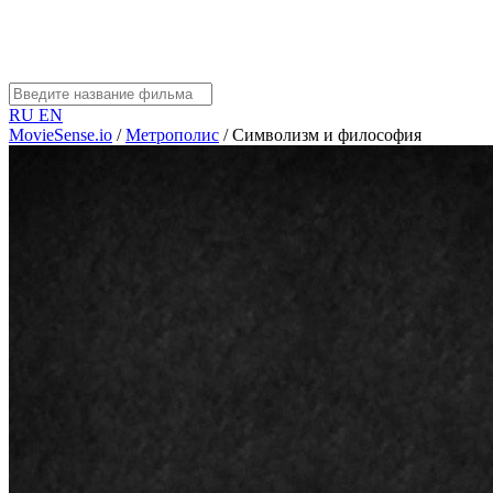
RU
EN
MovieSense.io
/
Метрополис
/
Символизм и философия