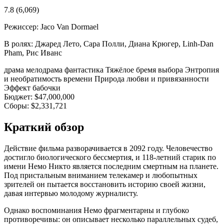
7.8
(6,069)
Режиссер:
Jaco Van Dormael
В ролях:
Джаред Лето, Сара Полли, Диана Крюгер, Linh-Dan
Pham, Рис Иванс
драма
мелодрама
фантастика
Тяжёлое бремя выбора
Энтропия
и необратимость времени
Природа любви и привязанности
Эффект бабочки
Бюджет:
$47,000,000
Сборы:
$2,331,721
Краткий обзор
Действие фильма разворачивается в 2092 году. Человечество
достигло биологического бессмертия, и 118-летний старик по
имени Немо Никто является последним смертным на планете.
Под пристальным вниманием телекамер и любопытных
зрителей он пытается восстановить историю своей жизни,
давая интервью молодому журналисту.
Однако воспоминания Немо фрагментарны и глубоко
противоречивы: он описывает несколько параллельных судеб,