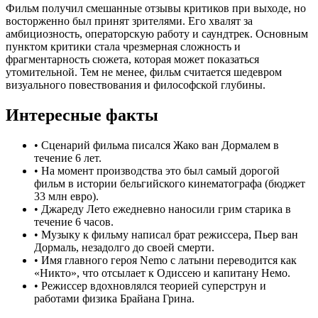
Фильм получил смешанные отзывы критиков при выходе, но
восторженно был принят зрителями. Его хвалят за
амбициозность, операторскую работу и саундтрек. Основным
пунктом критики стала чрезмерная сложность и
фрагментарность сюжета, которая может показаться
утомительной. Тем не менее, фильм считается шедевром
визуального повествования и философской глубины.
Интересные факты
•
Сценарий фильма писался Жако ван Дормалем в
течение 6 лет.
•
На момент производства это был самый дорогой
фильм в истории бельгийского кинематографа (бюджет
33 млн евро).
•
Джареду Лето ежедневно наносили грим старика в
течение 6 часов.
•
Музыку к фильму написал брат режиссера, Пьер ван
Дормаль, незадолго до своей смерти.
•
Имя главного героя Nemo с латыни переводится как
«Никто», что отсылает к Одиссею и капитану Немо.
•
Режиссер вдохновлялся теорией суперструн и
работами физика Брайана Грина.