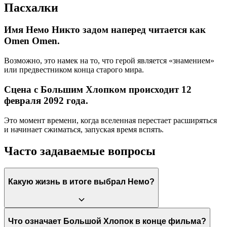
Пасхалки
Имя Немо Никто задом наперед читается как
Omen Omen.
Возможно, это намек на то, что герой является «знамением»
или предвестником конца старого мира.
Сцена с Большим Хлопком происходит 12
февраля 2092 года.
Это момент времени, когда вселенная перестает расширяться
и начинает сжиматься, запуская время вспять.
Часто задаваемые вопросы
Какую жизнь в итоге выбрал Немо?
Немо выбрал «третий вариант» — не оставаться с отцом и не
Что означает Большой Хлопок в конце фильма?