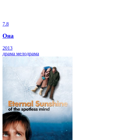
7.8
Она
2013
драма
мелодрама