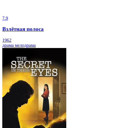
7.9
Взлётная полоса
1962
драма
мелодрама