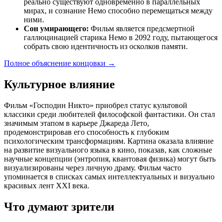
реально существуют одновременно в параллельных
мирах, и сознание Немо способно перемещаться между
ними.
Сон умирающего:
Фильм является предсмертной
галлюцинацией старика Немо в 2092 году, пытающегося
собрать свою идентичность из осколков памяти.
Полное объяснение концовки
→
Культурное влияние
Фильм «Господин Никто» приобрел статус культовой
классики среди любителей философской фантастики. Он стал
значимым этапом в карьере Джареда Лето,
продемонстрировав его способность к глубоким
психологическим трансформациям. Картина оказала влияние
на развитие визуального языка в кино, показав, как сложные
научные концепции (энтропия, квантовая физика) могут быть
визуализированы через личную драму. Фильм часто
упоминается в списках самых интеллектуальных и визуально
красивых лент XXI века.
Что думают зрители