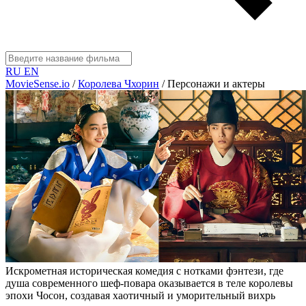
RU
EN
MovieSense.io
/
Королева Чхорин
/
Персонажи и актеры
Искрометная историческая комедия с нотками фэнтези, где
душа современного шеф-повара оказывается в теле королевы
эпохи Чосон, создавая хаотичный и уморительный вихрь