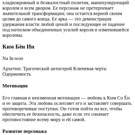
хладнокровный и безжалостный политик, манипулирующий
королем и всем двором. Ее персонаж не претерпевает
значительной трансформации; она остается верной своим
целям до самого конца. Ее арка — это демонстрация
удержания власти любой ценой и последующее ее падение
под натиском объединенных усилий короля и изменившейся
королевы.
Ким Бён Ин
Na In-woo
Архетип:
Трагический антигерой
Ключевая черта:
Одержимость
Мотивация
Его главная и неизменная мотивация — любовь к Ким Со Ён
и ее защита. Эта любовь ослепляет его и заставляет совершать
противоречивые поступки. Он готов пойти на все, чтобы
обеспечить ее безопасность, даже если это означает
противостояние всему миру и ей самой.
Развитие персонажа