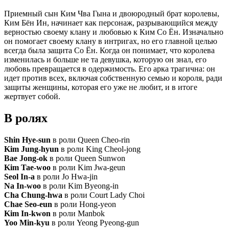
Приемный сын Ким Чва Гына и двоюродный брат королевы,
Ким Бён Ин, начинает как персонаж, разрывающийся между
верностью своему клану и любовью к Ким Со Ён. Изначально
он помогает своему клану в интригах, но его главной целью
всегда была защита Со Ён. Когда он понимает, что королева
изменилась и больше не та девушка, которую он знал, его
любовь превращается в одержимость. Его арка трагична: он
идет против всех, включая собственную семью и короля, ради
защиты женщины, которая его уже не любит, и в итоге
жертвует собой.
В ролях
Shin Hye-sun
в роли Queen Cheo-rin
Kim Jung-hyun
в роли King Cheol-jong
Bae Jong-ok
в роли Queen Sunwon
Kim Tae-woo
в роли Kim Jwa-geun
Seol In-a
в роли Jo Hwa-jin
Na In-woo
в роли Kim Byeong-in
Cha Chung-hwa
в роли Court Lady Choi
Chae Seo-eun
в роли Hong-yeon
Kim In-kwon
в роли Manbok
Yoo Min-kyu
в роли Yeong Pyeong-gun