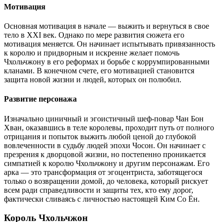
Мотивация
Основная мотивация в начале — выжить и вернуться в свое
тело в XXI век. Однако по мере развития сюжета его
мотивация меняется. Он начинает испытывать привязанность
к королю и придворным и искренне желает помочь
Чхольчжону в его реформах и борьбе с коррумпированными
кланами. В конечном счете, его мотивацией становится
защита новой жизни и людей, которых он полюбил.
Развитие персонажа
Изначально циничный и эгоистичный шеф-повар Чан Бон
Хван, оказавшись в теле королевы, проходит путь от полного
отрицания и попыток выжить любой ценой до глубокой
вовлеченности в судьбу людей эпохи Чосон. Он начинает с
презрения к дворцовой жизни, но постепенно проникается
симпатией к королю Чхольчжону и другим персонажам. Его
арка — это трансформация от эгоцентриста, заботящегося
только о возвращении домой, до человека, который рискует
всем ради справедливости и защиты тех, кто ему дорог,
фактически сливаясь с личностью настоящей Ким Со Ён.
Король Чхольчжон