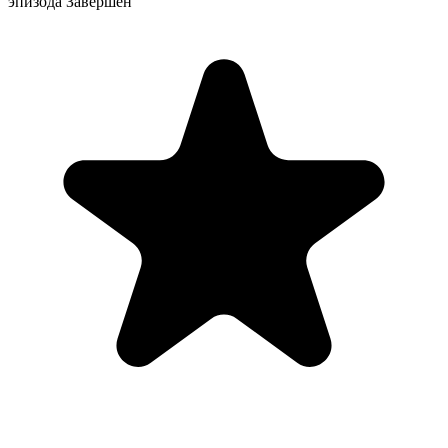
эпизода
Завершен