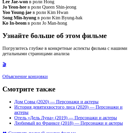
Lee Jae-won
в роли Hong
Jo Yeon-hee
в роли Queen Shin-jeong
Yoo Young-jae
в роли Kim Hwan
Song Min-hyung
в роли Kim Byung-hak
Ko In-beom
в роли Jo Man-hong
Узнайте больше об этом фильме
Погрузитесь глубже в конкретные аспекты фильма с нашими
детальными страницами анализа
🎬
Объяснение концовки
Смотрите также
Дом Совы (2020)
— Персонажи и актеры
История девятихвостого лиса (2020)
— Персонажи и
актеры
Отель «Дель Луна» (2019)
— Персонажи и актеры
Любимый во Франкcе (2018)
— Персонажи и актеры