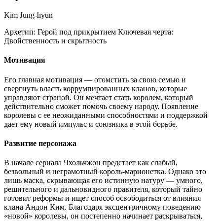
Kim Jung-hyun
Архетип:
Герой под прикрытием
Ключевая черта:
Двойственность и скрытность
Мотивация
Его главная мотивация — отомстить за свою семью и
свергнуть власть коррумпированных кланов, которые
управляют страной. Он мечтает стать королем, который
действительно сможет помочь своему народу. Появление
королевы с ее неожиданными способностями и поддержкой
дает ему новый импульс и союзника в этой борьбе.
Развитие персонажа
В начале сериала Чхольчжон предстает как слабый,
безвольный и неграмотный король-марионетка. Однако это
лишь маска, скрывающая его истинную натуру — умного,
решительного и дальновидного правителя, который тайно
готовит реформы и ищет способ освободиться от влияния
клана Андон Ким. Благодаря эксцентричному поведению
«новой» королевы, он постепенно начинает раскрываться,