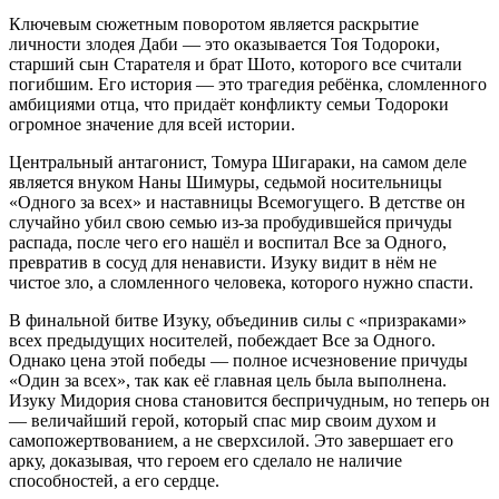
Ключевым сюжетным поворотом является раскрытие
личности злодея Даби — это оказывается Тоя Тодороки,
старший сын Старателя и брат Шото, которого все считали
погибшим. Его история — это трагедия ребёнка, сломленного
амбициями отца, что придаёт конфликту семьи Тодороки
огромное значение для всей истории.
Центральный антагонист, Томура Шигараки, на самом деле
является внуком Наны Шимуры, седьмой носительницы
«Одного за всех» и наставницы Всемогущего. В детстве он
случайно убил свою семью из-за пробудившейся причуды
распада, после чего его нашёл и воспитал Все за Одного,
превратив в сосуд для ненависти. Изуку видит в нём не
чистое зло, а сломленного человека, которого нужно спасти.
В финальной битве Изуку, объединив силы с «призраками»
всех предыдущих носителей, побеждает Все за Одного.
Однако цена этой победы — полное исчезновение причуды
«Один за всех», так как её главная цель была выполнена.
Изуку Мидория снова становится беспричудным, но теперь он
— величайший герой, который спас мир своим духом и
самопожертвованием, а не сверхсилой. Это завершает его
арку, доказывая, что героем его сделало не наличие
способностей, а его сердце.