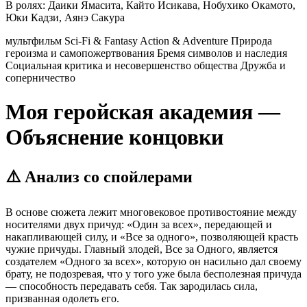
В ролях:
Даики Ямасита, Кайто Исикава, Нобухико Окамото,
Юки Кадзи, Аянэ Сакура
мультфильм
Sci-Fi & Fantasy
Action & Adventure
Природа
героизма и самопожертвования
Бремя символов и наследия
Социальная критика и несовершенство общества
Дружба и
соперничество
Моя геройская академия —
Объяснение концовки
⚠️ Анализ со спойлерами
В основе сюжета лежит многовековое противостояние между
носителями двух причуд: «Один за всех», передающей и
накапливающей силу, и «Все за одного», позволяющей красть
чужие причуды. Главный злодей, Все за Одного, является
создателем «Одного за всех», которую он насильно дал своему
брату, не подозревая, что у того уже была бесполезная причуда
— способность передавать себя. Так зародилась сила,
призванная одолеть его.