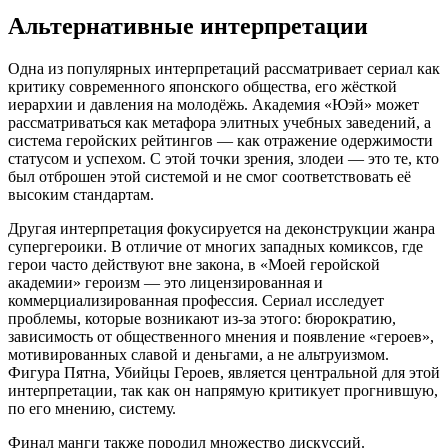
Альтернативные интерпретации
Одна из популярных интерпретаций рассматривает сериал как
критику современного японского общества, его жёсткой
иерархии и давления на молодёжь. Академия «Юэй» может
рассматриваться как метафора элитных учебных заведений, а
система геройских рейтингов — как отражение одержимости
статусом и успехом. С этой точки зрения, злодеи — это те, кто
был отброшен этой системой и не смог соответствовать её
высоким стандартам.
Другая интерпретация фокусируется на деконструкции жанра
супергероики. В отличие от многих западных комиксов, где
герои часто действуют вне закона, в «Моей геройской
академии» героизм — это лицензированная и
коммерциализированная профессия. Сериал исследует
проблемы, которые возникают из-за этого: бюрократию,
зависимость от общественного мнения и появление «героев»,
мотивированных славой и деньгами, а не альтруизмом.
Фигура Пятна, Убийцы Героев, является центральной для этой
интерпретации, так как он напрямую критикует прогнившую,
по его мнению, систему.
Финал манги также породил множество дискуссий.