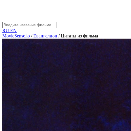
RU
EN
MovieSense.io
/
Евангелион
/
Цитаты из фильма