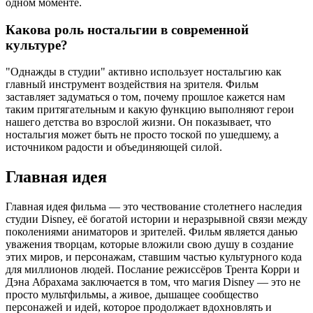
одном моменте.
Какова роль ностальгии в современной
культуре?
"Однажды в студии" активно использует ностальгию как
главный инструмент воздействия на зрителя. Фильм
заставляет задуматься о том, почему прошлое кажется нам
таким притягательным и какую функцию выполняют герои
нашего детства во взрослой жизни. Он показывает, что
ностальгия может быть не просто тоской по ушедшему, а
источником радости и объединяющей силой.
Главная идея
Главная идея фильма — это чествование столетнего наследия
студии Disney, её богатой истории и неразрывной связи между
поколениями аниматоров и зрителей. Фильм является данью
уважения творцам, которые вложили свою душу в создание
этих миров, и персонажам, ставшим частью культурного кода
для миллионов людей. Послание режиссёров Трента Корри и
Дэна Абрахама заключается в том, что магия Disney — это не
просто мультфильмы, а живое, дышащее сообщество
персонажей и идей, которое продолжает вдохновлять и