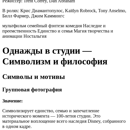
Режиссер:
Trent Correy, Dan Abraham
В ролях:
Крис Диамантопулос, Kaitlyn Robrock, Tony Anselmo,
Билл Фармер, Джим Каммингс
мультфильм
семейный
фэнтези
комедия
Наследие и
преемственность
Единство и семья
Магия творчества и
анимации
Ностальгия
Однажды в студии —
Символизм и философия
Символы и мотивы
Групповая фотография
Значение:
Символизирует единство, семью и запечатление
исторического момента — 100-летия студии. Это
материальное воплощение всего наследия Disney, собранного
в одном кадре.