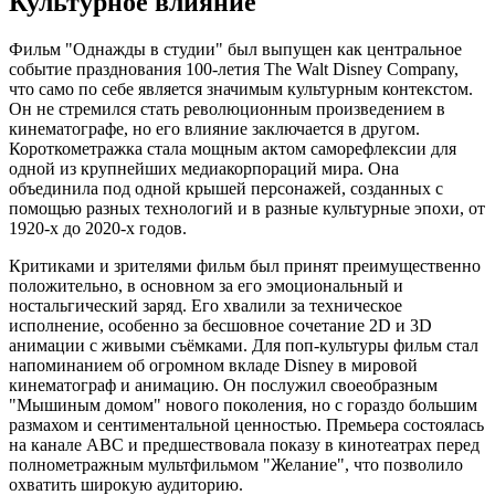
Культурное влияние
Фильм "Однажды в студии" был выпущен как центральное
событие празднования 100-летия The Walt Disney Company,
что само по себе является значимым культурным контекстом.
Он не стремился стать революционным произведением в
кинематографе, но его влияние заключается в другом.
Короткометражка стала мощным актом саморефлексии для
одной из крупнейших медиакорпораций мира. Она
объединила под одной крышей персонажей, созданных с
помощью разных технологий и в разные культурные эпохи, от
1920-х до 2020-х годов.
Критиками и зрителями фильм был принят преимущественно
положительно, в основном за его эмоциональный и
ностальгический заряд. Его хвалили за техническое
исполнение, особенно за бесшовное сочетание 2D и 3D
анимации с живыми съёмками. Для поп-культуры фильм стал
напоминанием об огромном вкладе Disney в мировой
кинематограф и анимацию. Он послужил своеобразным
"Мышиным домом" нового поколения, но с гораздо большим
размахом и сентиментальной ценностью. Премьера состоялась
на канале ABC и предшествовала показу в кинотеатрах перед
полнометражным мультфильмом "Желание", что позволило
охватить широкую аудиторию.