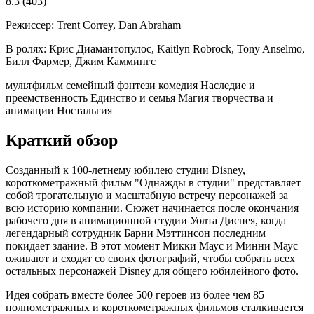
8.3
(403)
Режиссер:
Trent Correy, Dan Abraham
В ролях:
Крис Диамантопулос, Kaitlyn Robrock, Tony Anselmo,
Билл Фармер, Джим Каммингс
мультфильм
семейный
фэнтези
комедия
Наследие и
преемственность
Единство и семья
Магия творчества и
анимации
Ностальгия
Краткий обзор
Созданный к 100-летнему юбилею студии Disney,
короткометражный фильм "Однажды в студии" представляет
собой трогательную и масштабную встречу персонажей за
всю историю компании. Сюжет начинается после окончания
рабочего дня в анимационной студии Уолта Диснея, когда
легендарный сотрудник Барни Мэттинсон последним
покидает здание. В этот момент Микки Маус и Минни Маус
оживают и сходят со своих фотографий, чтобы собрать всех
остальных персонажей Disney для общего юбилейного фото.
Идея собрать вместе более 500 героев из более чем 85
полнометражных и короткометражных фильмов сталкивается