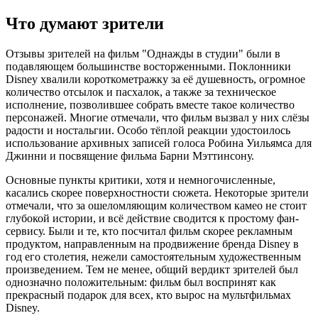
Что думают зрители
Отзывы зрителей на фильм "Однажды в студии" были в
подавляющем большинстве восторженными. Поклонники
Disney хвалили короткометражку за её душевность, огромное
количество отсылок и пасхалок, а также за техническое
исполнение, позволившее собрать вместе такое количество
персонажей. Многие отмечали, что фильм вызвал у них слёзы
радости и ностальгии. Особо тёплой реакции удостоилось
использование архивных записей голоса Робина Уильямса для
Джинни и посвящение фильма Барни Мэттинсону.
Основные пункты критики, хотя и немногочисленные,
касались скорее поверхностности сюжета. Некоторые зрители
отмечали, что за ошеломляющим количеством камео не стоит
глубокой истории, и всё действие сводится к простому фан-
сервису. Были и те, кто посчитал фильм скорее рекламным
продуктом, направленным на продвижение бренда Disney в
год его столетия, нежели самостоятельным художественным
произведением. Тем не менее, общий вердикт зрителей был
однозначно положительным: фильм был воспринят как
прекрасный подарок для всех, кто вырос на мультфильмах
Disney.