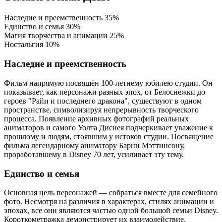
Наследие и преемственность
35%
Единство и семья
30%
Магия творчества и анимации
25%
Ностальгия
10%
Наследие и преемственность
Фильм напрямую посвящён 100-летнему юбилею студии. Он
показывает, как персонажи разных эпох, от Белоснежки до
героев "Райи и последнего дракона", существуют в одном
пространстве, символизируя непрерывность творческого
процесса. Появление архивных фотографий реальных
аниматоров и самого Уолта Диснея подчеркивает уважение к
прошлому и людям, стоявшим у истоков студии. Посвящение
фильма легендарному аниматору Барни Мэттинсону,
проработавшему в Disney 70 лет, усиливает эту тему.
Единство и семья
Основная цель персонажей — собраться вместе для семейного
фото. Несмотря на различия в характерах, стилях анимации и
эпохах, все они являются частью одной большой семьи Disney.
Короткометражка демонстрирует их взаимодействие,