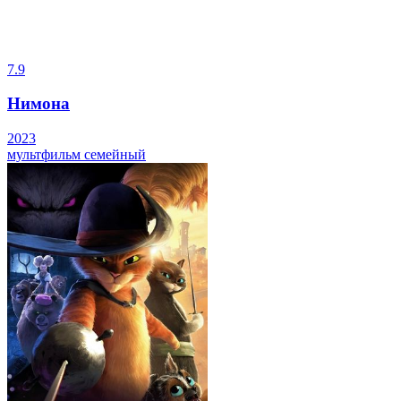
7.9
Нимона
2023
мультфильм
семейный