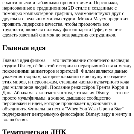
с хаотичными и забавными препятствиями. Персонажи,
нарисованные в традиционном 2D стиле и созданные с
помощью компьютерной графики, взаимодействуют друг с
другом и с реальным миром студии. Микки Маусу предстоит
проявить лидерские качества, чтобы преодолеть все
трудности, включая поломку фотоаппарата Гуфи, и успеть
сделать заветный снимок до возвращения сотрудников.
Главная идея
Главная идея фильма — это чествование столетнего наследия
студии Disney, её богатой истории и неразрывной связи между
поколениями аниматоров и зрителей. Фильм является данью
уважения творцам, которые вложили свою душу в создание
этих миров, и персонажам, ставшим частью культурного кода
для миллионов людей. Послание режиссёров Трента Корри и
Дэна Абрахама заключается в том, что магия Disney — это не
просто мультфильмы, а живое, дышащее сообщество
персонажей и идей, которое продолжает вдохновлять и
объединять. Финальная песня "When You Wish Upon a Star"
подчёркивает центральную философию Disney: веру в мечту и
волшебство.
Тематическая ДНК