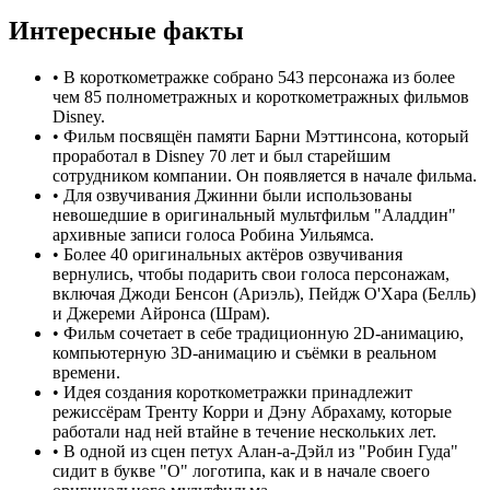
Интересные факты
•
В короткометражке собрано 543 персонажа из более
чем 85 полнометражных и короткометражных фильмов
Disney.
•
Фильм посвящён памяти Барни Мэттинсона, который
проработал в Disney 70 лет и был старейшим
сотрудником компании. Он появляется в начале фильма.
•
Для озвучивания Джинни были использованы
невошедшие в оригинальный мультфильм "Аладдин"
архивные записи голоса Робина Уильямса.
•
Более 40 оригинальных актёров озвучивания
вернулись, чтобы подарить свои голоса персонажам,
включая Джоди Бенсон (Ариэль), Пейдж О'Хара (Белль)
и Джереми Айронса (Шрам).
•
Фильм сочетает в себе традиционную 2D-анимацию,
компьютерную 3D-анимацию и съёмки в реальном
времени.
•
Идея создания короткометражки принадлежит
режиссёрам Тренту Корри и Дэну Абрахаму, которые
работали над ней втайне в течение нескольких лет.
•
В одной из сцен петух Алан-а-Дэйл из "Робин Гуда"
сидит в букве "О" логотипа, как и в начале своего