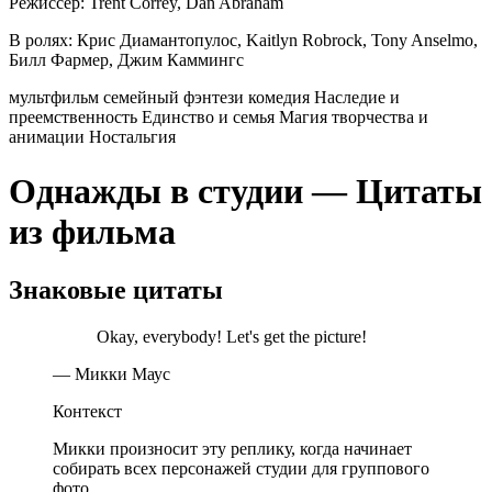
Режиссер:
Trent Correy, Dan Abraham
В ролях:
Крис Диамантопулос, Kaitlyn Robrock, Tony Anselmo,
Билл Фармер, Джим Каммингс
мультфильм
семейный
фэнтези
комедия
Наследие и
преемственность
Единство и семья
Магия творчества и
анимации
Ностальгия
Однажды в студии — Цитаты
из фильма
Знаковые цитаты
Okay, everybody! Let's get the picture!
— Микки Маус
Контекст
Микки произносит эту реплику, когда начинает
собирать всех персонажей студии для группового
фото.