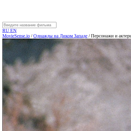
RU
EN
MovieSense.io
/
Однажды на Диком Западе
/
Персонажи и актер