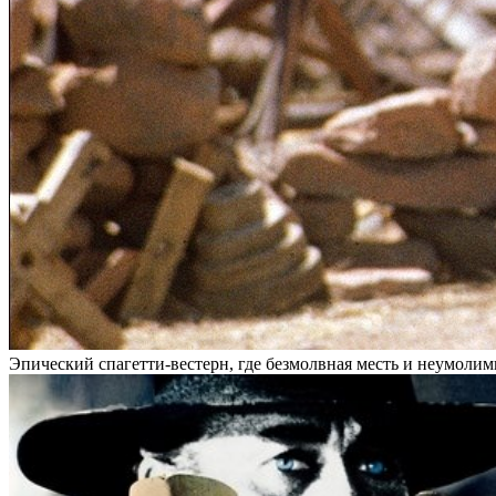
Эпический спагетти-вестерн, где безмолвная месть и неумоли