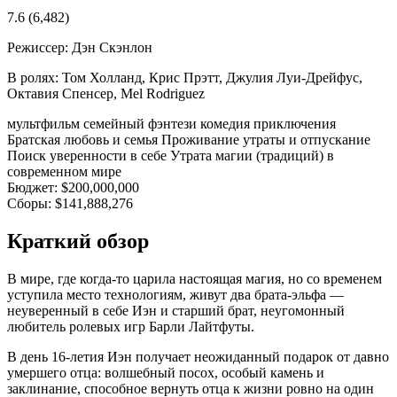
7.6
(6,482)
Режиссер:
Дэн Скэнлон
В ролях:
Том Холланд, Крис Прэтт, Джулия Луи-Дрейфус,
Октавия Спенсер, Mel Rodriguez
мультфильм
семейный
фэнтези
комедия
приключения
Братская любовь и семья
Проживание утраты и отпускание
Поиск уверенности в себе
Утрата магии (традиций) в
современном мире
Бюджет:
$200,000,000
Сборы:
$141,888,276
Краткий обзор
В мире, где когда-то царила настоящая магия, но со временем
уступила место технологиям, живут два брата-эльфа —
неуверенный в себе Иэн и старший брат, неугомонный
любитель ролевых игр Барли Лайтфуты.
В день 16-летия Иэн получает неожиданный подарок от давно
умершего отца: волшебный посох, особый камень и
заклинание, способное вернуть отца к жизни ровно на один