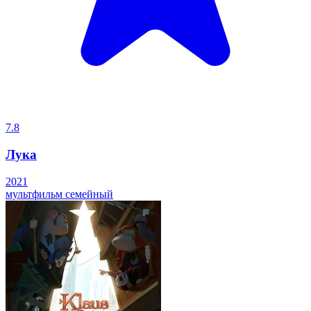
7.8
Лука
2021
мультфильм
семейный