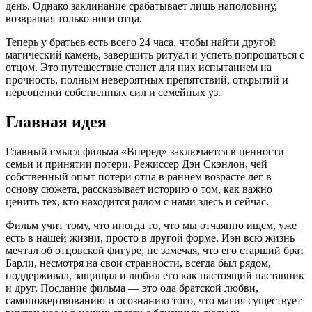
день. Однако заклинание срабатывает лишь наполовину,
возвращая только ноги отца.
Теперь у братьев есть всего 24 часа, чтобы найти другой
магический камень, завершить ритуал и успеть попрощаться с
отцом. Это путешествие станет для них испытанием на
прочность, полным невероятных препятствий, открытий и
переоценки собственных сил и семейных уз.
Главная идея
Главный смысл фильма «Вперед» заключается в ценности
семьи и принятии потери. Режиссер Дэн Скэнлон, чей
собственный опыт потери отца в раннем возрасте лег в
основу сюжета, рассказывает историю о том, как важно
ценить тех, кто находится рядом с нами здесь и сейчас.
Фильм учит тому, что иногда то, что мы отчаянно ищем, уже
есть в нашей жизни, просто в другой форме. Иэн всю жизнь
мечтал об отцовской фигуре, не замечая, что его старший брат
Барли, несмотря на свои странности, всегда был рядом,
поддерживал, защищал и любил его как настоящий наставник
и друг. Послание фильма — это ода братской любви,
самопожертвованию и осознанию того, что магия существует