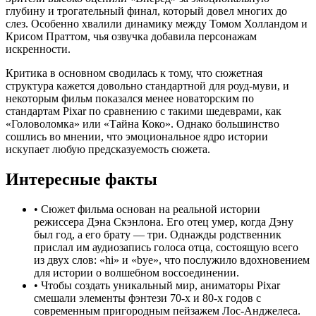
глубину и трогательный финал, который довел многих до
слез. Особенно хвалили динамику между Томом Холландом и
Крисом Праттом, чья озвучка добавила персонажам
искренности.
Критика в основном сводилась к тому, что сюжетная
структура кажется довольно стандартной для роуд-муви, и
некоторым фильм показался менее новаторским по
стандартам Pixar по сравнению с такими шедеврами, как
«Головоломка» или «Тайна Коко». Однако большинство
сошлись во мнении, что эмоциональное ядро истории
искупает любую предсказуемость сюжета.
Интересные факты
•
Сюжет фильма основан на реальной истории
режиссера Дэна Скэнлона. Его отец умер, когда Дэну
был год, а его брату — три. Однажды родственник
прислал им аудиозапись голоса отца, состоящую всего
из двух слов: «hi» и «bye», что послужило вдохновением
для истории о волшебном воссоединении.
•
Чтобы создать уникальный мир, аниматоры Pixar
смешали элементы фэнтези 70-х и 80-х годов с
современным пригородным пейзажем Лос-Анджелеса.