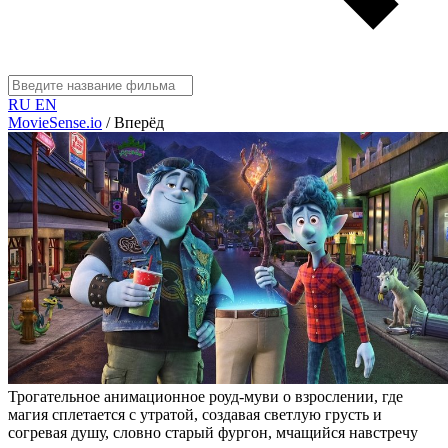
RU
EN
MovieSense.io
/
Вперёд
Трогательное анимационное роуд-муви о взрослении, где
магия сплетается с утратой, создавая светлую грусть и
согревая душу, словно старый фургон, мчащийся навстречу