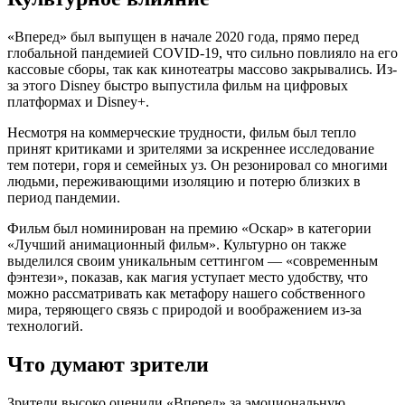
«Вперед» был выпущен в начале 2020 года, прямо перед
глобальной пандемией COVID-19, что сильно повлияло на его
кассовые сборы, так как кинотеатры массово закрывались. Из-
за этого Disney быстро выпустила фильм на цифровых
платформах и Disney+.
Несмотря на коммерческие трудности, фильм был тепло
принят критиками и зрителями за искреннее исследование
тем потери, горя и семейных уз. Он резонировал со многими
людьми, переживающими изоляцию и потерю близких в
период пандемии.
Фильм был номинирован на премию «Оскар» в категории
«Лучший анимационный фильм». Культурно он также
выделился своим уникальным сеттингом — «современным
фэнтези», показав, как магия уступает место удобству, что
можно рассматривать как метафору нашего собственного
мира, теряющего связь с природой и воображением из-за
технологий.
Что думают зрители
Зрители высоко оценили «Вперед» за эмоциональную