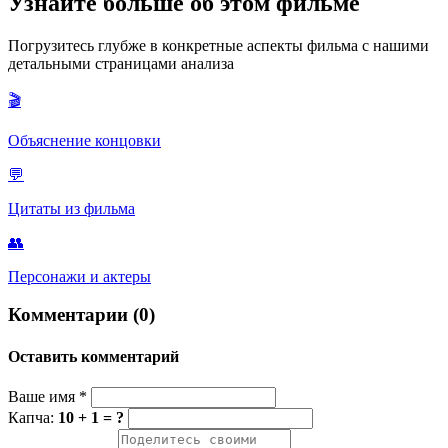
Узнайте больше об этом фильме
несмотря на потери и трудности. Это слово часто использует
Барли во время их квеста, призывая не сдаваться и
Погрузитесь глубже в конкретные аспекты фильма с нашими
продолжать путь, как в буквальном, так и в эмоциональном
детальными страницами анализа
смысле.
🎬
Объяснение концовки
💬
Цитаты из фильма
👥
Персонажи и актеры
Комментарии (0)
Оставить комментарий
Ваше имя
*
Капча:
10 + 1 = ?