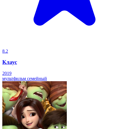
8.2
Клаус
2019
мультфильм
семейный