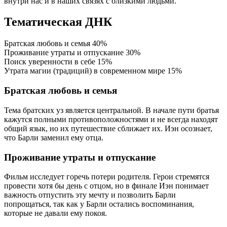
внутри нас и в наших связях с близкими людьми.
Тематическая ДНК
Братская любовь и семья
40%
Проживание утраты и отпускание
30%
Поиск уверенности в себе
15%
Утрата магии (традиций) в современном мире
15%
Братская любовь и семья
Тема братских уз является центральной. В начале пути братья
кажутся полными противоположностями и не всегда находят
общий язык, но их путешествие сближает их. Иэн осознает,
что Барли заменил ему отца.
Проживание утраты и отпускание
Фильм исследует горечь потери родителя. Герои стремятся
провести хотя бы день с отцом, но в финале Иэн понимает
важность отпустить эту мечту и позволить Барли
попрощаться, так как у Барли остались воспоминания,
которые не давали ему покоя.