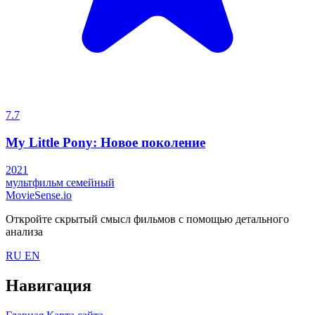
7.7
My Little Pony: Новое поколение
2021
мультфильм
семейный
MovieSense.io
Откройте скрытый смысл фильмов с помощью детального
анализа
RU
EN
Навигация