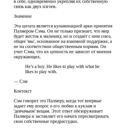
в себе, одновременно укрепляя их собственную
связь как двух изгоев.
Значение
Эта цитата является кульминацией арки принятия
Палмером Сэма. Он не только признает, что мир
будет жесток к мальчику, но и создает с ним союз,
общее 'мы', основанное на взаимной поддержке, а
не на соответствии общественным нормам. Он
учит Сэма, что их ценность не зависит от мнения
окружающих.
He’s a boy. He likes to play with what he
likes to play with.
— Сэм
Контекст
Сэм говорит это Палмеру, когда тот впервые
задает ему вопрос о его любви к куклам и
'девчачьим' вещам. Этот ответ обезоруживает
Палмера и заставляет его начать пересматривать
свои собственные предрассудки.