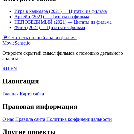
Игра в кальмара (2021)
— Цитаты из фильма
Аркейн (2021)
— Цитаты из фильма
НЕПОБЕДИМЫЙ (2021)
— Цитаты из фильма
Финч (2021)
— Цитаты из фильма
💬
Смотреть полный анализ фильма
MovieSense.io
Откройте скрытый смысл фильмов с помощью детального
анализа
RU
EN
Навигация
Главная
Карта сайта
Правовая информация
О нас
Правила сайта
Политика конфиденциальности
Другие проекты