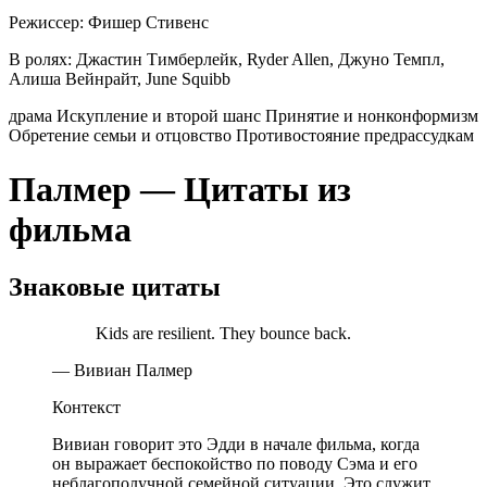
Режиссер:
Фишер Стивенс
В ролях:
Джастин Тимберлейк, Ryder Allen, Джуно Темпл,
Алиша Вейнрайт, June Squibb
драма
Искупление и второй шанс
Принятие и нонконформизм
Обретение семьи и отцовство
Противостояние предрассудкам
Палмер — Цитаты из
фильма
Знаковые цитаты
Kids are resilient. They bounce back.
— Вивиан Палмер
Контекст
Вивиан говорит это Эдди в начале фильма, когда
он выражает беспокойство по поводу Сэма и его
неблагополучной семейной ситуации. Это служит