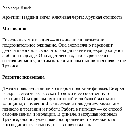
Nastassja Kinski
Архетип:
Падший ангел
Ключевая черта:
Хрупкая стойкость
Мотивация
Ее основная мотивация — выживание и, возможно,
подсознательное ожидание. Она ежемесячно переводит
деньги в банк для сына, что говорит о ее непрекращающейся
любви и надежде. Она ждет чего-то, что вырвет ее из
состояния застоя, и этим катализатором становится появление
Трэвиса.
Развитие персонажа
Джейн появляется лишь во второй половине фильма. Ее арка
раскрывается через рассказ Трэвиса и ее собственную
реакцию. Она прошла путь от юной и любящей жены до
женщины, сломленной ревностью и поведением мужа, что
привело к трагедии и побегу. Работа в пип-шоу — ее способ
самонаказания и изоляции. В финале, выслушав исповедь
Трэвиса, она получает шанс на прощение и возможность
воссоединиться с сыном, начав новую жизнь.