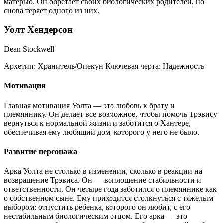
матерью. Он обретает своих биологических родителей, но
снова теряет одного из них.
Уолт Хендерсон
Dean Stockwell
Архетип:
Хранитель/Опекун
Ключевая черта:
Надежность
Мотивация
Главная мотивация Уолта — это любовь к брату и
племяннику. Он делает все возможное, чтобы помочь Трэвису
вернуться к нормальной жизни и заботится о Хантере,
обеспечивая ему любящий дом, которого у него не было.
Развитие персонажа
Арка Уолта не столько в изменении, сколько в реакции на
возвращение Трэвиса. Он — воплощение стабильности и
ответственности. Он четыре года заботился о племяннике как
о собственном сыне. Ему приходится столкнуться с тяжелым
выбором: отпустить ребенка, которого он любит, с его
нестабильным биологическим отцом. Его арка — это