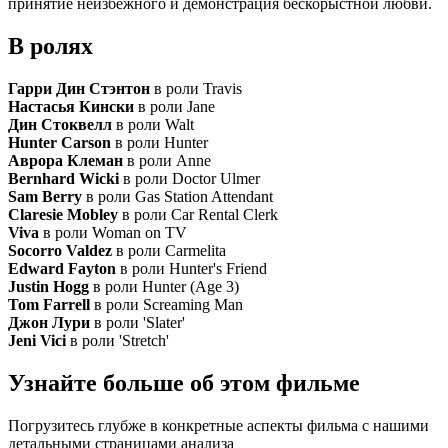
принятие неизбежного и демонстрация бескорыстной любви.
В ролях
Гарри Дин Стэнтон
в роли Travis
Настасья Кински
в роли Jane
Дин Стоквелл
в роли Walt
Hunter Carson
в роли Hunter
Аврора Клеман
в роли Anne
Bernhard Wicki
в роли Doctor Ulmer
Sam Berry
в роли Gas Station Attendant
Claresie Mobley
в роли Car Rental Clerk
Viva
в роли Woman on TV
Socorro Valdez
в роли Carmelita
Edward Fayton
в роли Hunter's Friend
Justin Hogg
в роли Hunter (Age 3)
Tom Farrell
в роли Screaming Man
Джон Лури
в роли 'Slater'
Jeni Vici
в роли 'Stretch'
Узнайте больше об этом фильме
Погрузитесь глубже в конкретные аспекты фильма с нашими
детальными страницами анализа