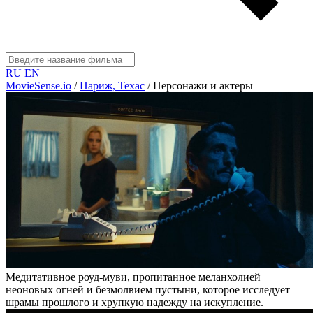
RU
EN
MovieSense.io
/
Париж, Техас
/
Персонажи и актеры
Медитативное роуд-муви, пропитанное меланхолией
неоновых огней и безмолвием пустыни, которое исследует
шрамы прошлого и хрупкую надежду на искупление.