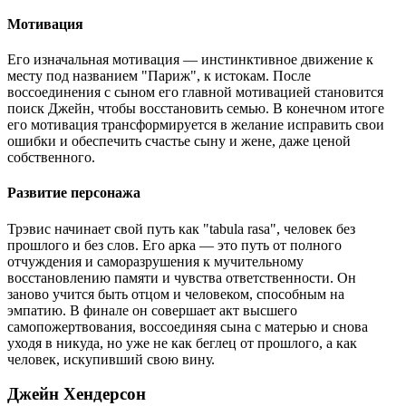
Мотивация
Его изначальная мотивация — инстинктивное движение к
месту под названием "Париж", к истокам. После
воссоединения с сыном его главной мотивацией становится
поиск Джейн, чтобы восстановить семью. В конечном итоге
его мотивация трансформируется в желание исправить свои
ошибки и обеспечить счастье сыну и жене, даже ценой
собственного.
Развитие персонажа
Трэвис начинает свой путь как "tabula rasa", человек без
прошлого и без слов. Его арка — это путь от полного
отчуждения и саморазрушения к мучительному
восстановлению памяти и чувства ответственности. Он
заново учится быть отцом и человеком, способным на
эмпатию. В финале он совершает акт высшего
самопожертвования, воссоединяя сына с матерью и снова
уходя в никуда, но уже не как беглец от прошлого, а как
человек, искупивший свою вину.
Джейн Хендерсон