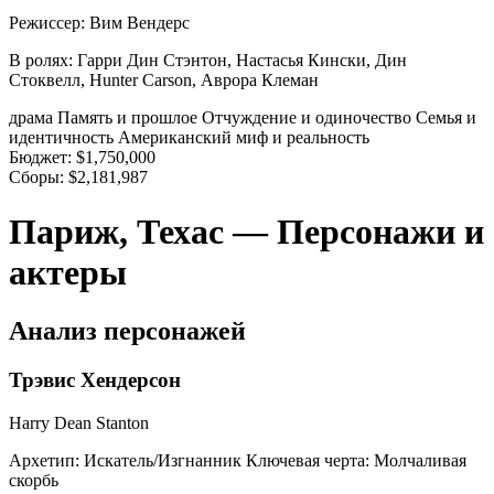
Режиссер:
Вим Вендерс
В ролях:
Гарри Дин Стэнтон, Настасья Кински, Дин
Стоквелл, Hunter Carson, Аврора Клеман
драма
Память и прошлое
Отчуждение и одиночество
Семья и
идентичность
Американский миф и реальность
Бюджет:
$1,750,000
Сборы:
$2,181,987
Париж, Техас — Персонажи и
актеры
Анализ персонажей
Трэвис Хендерсон
Harry Dean Stanton
Архетип:
Искатель/Изгнанник
Ключевая черта:
Молчаливая
скорбь