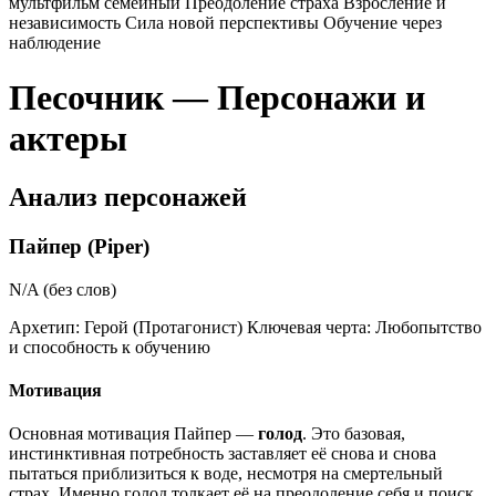
мультфильм
семейный
Преодоление страха
Взросление и
независимость
Сила новой перспективы
Обучение через
наблюдение
Песочник — Персонажи и
актеры
Анализ персонажей
Пайпер (Piper)
N/A (без слов)
Архетип:
Герой (Протагонист)
Ключевая черта:
Любопытство
и способность к обучению
Мотивация
Основная мотивация Пайпер —
голод
. Это базовая,
инстинктивная потребность заставляет её снова и снова
пытаться приблизиться к воде, несмотря на смертельный
страх. Именно голод толкает её на преодоление себя и поиск