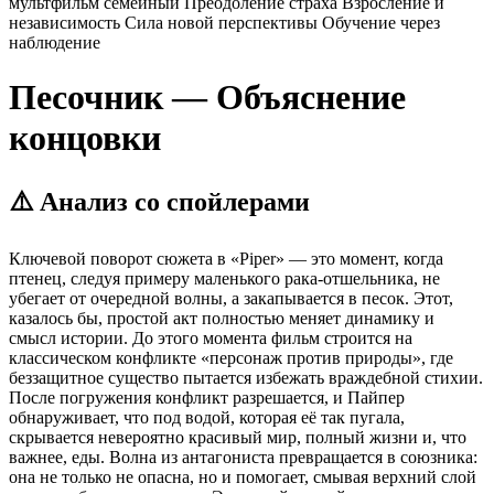
мультфильм
семейный
Преодоление страха
Взросление и
независимость
Сила новой перспективы
Обучение через
наблюдение
Песочник — Объяснение
концовки
⚠️ Анализ со спойлерами
Ключевой поворот сюжета в «Piper» — это момент, когда
птенец, следуя примеру маленького рака-отшельника, не
убегает от очередной волны, а закапывается в песок. Этот,
казалось бы, простой акт полностью меняет динамику и
смысл истории. До этого момента фильм строится на
классическом конфликте «персонаж против природы», где
беззащитное существо пытается избежать враждебной стихии.
После погружения конфликт разрешается, и Пайпер
обнаруживает, что под водой, которая её так пугала,
скрывается невероятно красивый мир, полный жизни и, что
важнее, еды. Волна из антагониста превращается в союзника:
она не только не опасна, но и помогает, смывая верхний слой