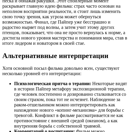
песка и обнажая ракушки. Этот спойлерный момент
раскрывает главную идею фильма: страх часто основан на
неполном восприятии реальности, и стоит лишь изменить
свою точку зрения, как угроза может обернуться
возможностью. Финал, где Пайпер уже бесстрашно и
радостно ныряет под волны, а затем учит этому других
птенцов, показывает, что она не просто вернулась к норме, а
достигла нового уровня мастерства и понимания мира, став в
итоге лидером и новатором в своей стае.
Альтернативные интерпретации
Хотя основной посыл фильма довольно ясен, существуют
несколько уровней его интерпретации:
Психологическая притча о терапии:
Некоторые видят
в истории Пайпер метафору экспозиционной терапии,
где человек постепенно и дозированно сталкивается со
своим страхом, пока тот не исчезнет. Наблюдение за
раком-отшельником можно интерпретировать как
нахождение нового «копинг-механизма» для борьбы с
тревогой. Конфликт в фильме рассматривается не как
противостояние с внешней средой (океаном), а как
внутренняя борьба с собственной травмой.
Комментарий о воспитании:
Фильм можно