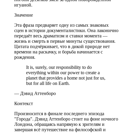
игуаной.
Значение
Эта фраза предваряет одну из самых знаковых
сцен в истории документалистики. Она лаконично
передаёт весь драматизм и ставки момента —
жизнь и смерть в первые минуты существования.
Цитата подчёркивает, что в дикой природе нет
времени на раскачку, и борьба начинается с
рождения.
It is, surely, our responsibility to do
everything within our power to create a
planet that provides a home not just for us,
but for all life on Earth.
— Дэвид Аттенборо
Контекст
Произносится в финале последнего эпизода
"Города". Дэвид Аттенборо стоит на фоне ночного
Лондона, обращаясь напрямую к зрителям и
завершая всё путешествие на философской и