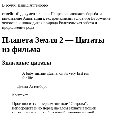
В ролях:
Дэвид Аттенборо
семейный
документальный
Непрекращающаяся борьба за
выживание
Адаптация к экстремальным условиям
Вторжение
человека и новая дикая природа
Родительская забота и
продолжение рода
Планета Земля 2 — Цитаты
из фильма
Знаковые цитаты
A baby marine iguana, on its very first run
for life.
— Дэвид Аттенборо
Контекст
Произносится в первом эпизоде "Острова",
непосредственно перед началом захватывающей
погони десятков змей за одной новорожденной