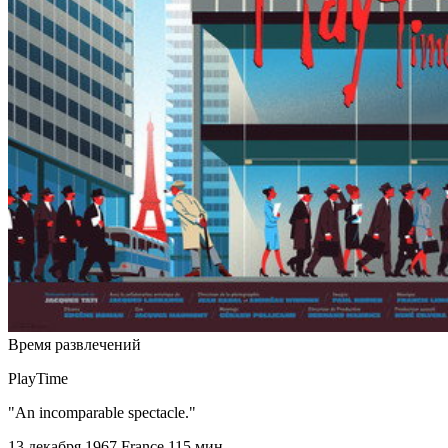
Время развлечений
PlayTime
"An incomparable spectacle."
13 декабря 1967
France
115 мин