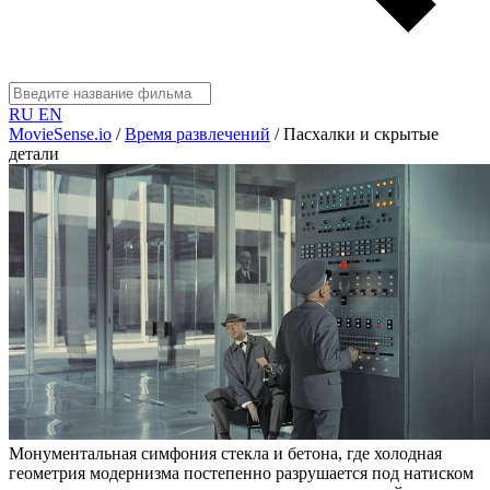
RU
EN
MovieSense.io
/
Время развлечений
/
Пасхалки и скрытые
детали
Монументальная симфония стекла и бетона, где холодная
геометрия модернизма постепенно разрушается под натиском