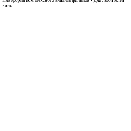
Платформа комплексного анализа фильмов • Для любителей
кино