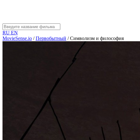
RU
EN
MovieSense.io
/
Первобытный
/
Символизм и философия