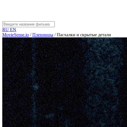
RU
EN
MovieSense.io
/
Пленницы
/
Пасхалки и скрытые детали