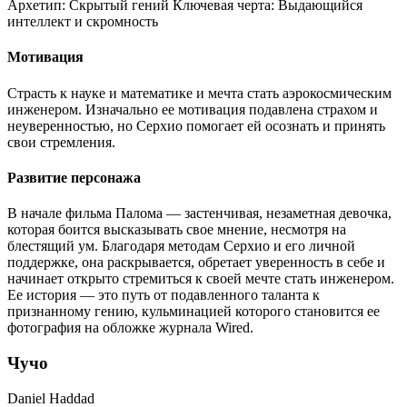
Архетип:
Скрытый гений
Ключевая черта:
Выдающийся
интеллект и скромность
Мотивация
Страсть к науке и математике и мечта стать аэрокосмическим
инженером. Изначально ее мотивация подавлена страхом и
неуверенностью, но Серхио помогает ей осознать и принять
свои стремления.
Развитие персонажа
В начале фильма Палома — застенчивая, незаметная девочка,
которая боится высказывать свое мнение, несмотря на
блестящий ум. Благодаря методам Серхио и его личной
поддержке, она раскрывается, обретает уверенность в себе и
начинает открыто стремиться к своей мечте стать инженером.
Ее история — это путь от подавленного таланта к
признанному гению, кульминацией которого становится ее
фотография на обложке журнала Wired.
Чучо
Daniel Haddad