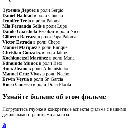
Эухенио Дербес
в роли Sergio
Daniel Haddad
в роли Chucho
Jennifer Trejo
в роли Paloma
Mia Fernanda Solis
в роли Lupe
Danilo Guardiola Escobar
в роли Nico
Gilberto Barraza
в роли Papa Paloma
Víctor Estrada
в роли Chepe
Manuel Márquez
в роли Enrique
Christian Gonzalez
в роли Jaime
Xochiquetzal Martínez
в роли Maria
Edmundo Munoz
в роли Beto
Энок Леано
в роли Administrator
Manuel Cruz Vivas
в роли Nacho
Erwin Veytia
в роли Sr. Garcia
Rocío Canseco
в роли Doña Florita
Узнайте больше об этом фильме
Погрузитесь глубже в конкретные аспекты фильма с нашими
детальными страницами анализа
🎬