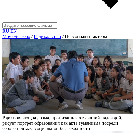
RU
EN
MovieSense.io
/
Радикальный
/
Персонажи и актеры
Вдохновляющая драма, пронизанная отчаянной надеждой,
рисует портрет образования как акта гуманизма посреди
серого пейзажа социальной безысходности.