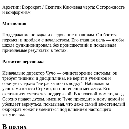
Архетип:
Бюрократ / Скептик
Ключевая черта:
Осторожность
и конформизм
Мотивация
Поддержание порядка и следование правилам. Он боится
перемен и проблем с начальством. Его главная цель — чтобы
школа функционировала без происшествий и показывала
приемлемые результаты в тестах.
Развитие персонажа
Изначально директор Чучо — олицетворение системы: он
требует тишины и дисциплины, не верит в учеников и
советует Серхио "не раскачивать лодку". Наблюдая за
успехами класса Серхио, он постепенно меняется. Его
скептицизм сменяется поддержкой. В ключевой момент, когда
Серхио падает духом, именно Чучо приходит к нему домой и
убеждает вернуться, показывая, что даже самый закостенелый
бюрократ может измениться под влиянием настоящего
энтузиазма.
В ролях