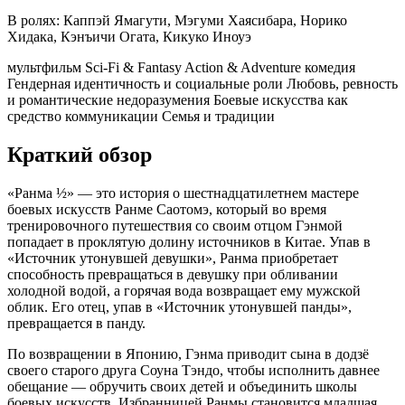
В ролях:
Каппэй Ямагути, Мэгуми Хаясибара, Норико
Хидака, Кэнъичи Огата, Кикуко Иноуэ
мультфильм
Sci-Fi & Fantasy
Action & Adventure
комедия
Гендерная идентичность и социальные роли
Любовь, ревность
и романтические недоразумения
Боевые искусства как
средство коммуникации
Семья и традиции
Краткий обзор
«Ранма ½» — это история о шестнадцатилетнем мастере
боевых искусств Ранме Саотомэ, который во время
тренировочного путешествия со своим отцом Гэнмой
попадает в проклятую долину источников в Китае. Упав в
«Источник утонувшей девушки», Ранма приобретает
способность превращаться в девушку при обливании
холодной водой, а горячая вода возвращает ему мужской
облик. Его отец, упав в «Источник утонувшей панды»,
превращается в панду.
По возвращении в Японию, Гэнма приводит сына в додзё
своего старого друга Соуна Тэндо, чтобы исполнить давнее
обещание — обручить своих детей и объединить школы
боевых искусств. Избранницей Ранмы становится младшая