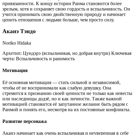
привязанности. К концу истории Ранма становится более
зрелым, хотя и сохраняет свою гордость и вспыльчивость. Он
учится принимать свою двойственную природу и начинает
ценить отношения с людьми больше, чем просто силу.
Аканэ Тэндо
Noriko Hidaka
Архетип:
Цундэрэ (вспыльчивая, но добрая внутри)
Ключевая
черта:
Вспыльчивость и ранимость
Мотивация
Её основная мотивация — стать сильной и независимой,
чтобы её не воспринимали как слабую девушку. Она
стремится к признанию своей ценности не только как невесты
или наследницы додзё, но и как личности. Также важной
мотивацией становится её запутанное желание быть рядом с
Ранмой и понять его, несмотря на их постоянные конфликты.
Развитие персонажа
Аканэ начинает как очень вспыльчивая и неуверенная в себе