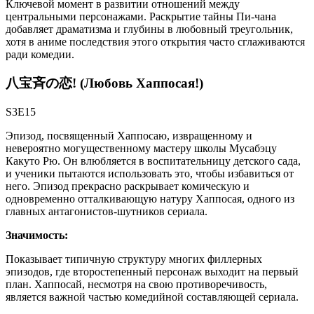
Ключевой момент в развитии отношений между
центральными персонажами. Раскрытие тайны Пи-чана
добавляет драматизма и глубины в любовный треугольник,
хотя в аниме последствия этого открытия часто сглаживаются
ради комедии.
八宝斉の恋! (Любовь Хаппосая!)
S3E15
Эпизод, посвященный Хаппосаю, извращенному и
невероятно могущественному мастеру школы Мусабэцу
Какуто Рю. Он влюбляется в воспитательницу детского сада,
и ученики пытаются использовать это, чтобы избавиться от
него. Эпизод прекрасно раскрывает комическую и
одновременно отталкивающую натуру Хаппосая, одного из
главных антагонистов-шутников сериала.
Значимость:
Показывает типичную структуру многих филлерных
эпизодов, где второстепенный персонаж выходит на первый
план. Хаппосай, несмотря на свою противоречивость,
является важной частью комедийной составляющей сериала.