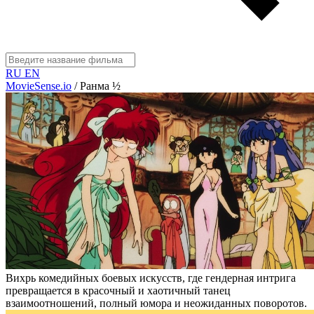
RU
EN
MovieSense.io
/
Ранма ½
Вихрь комедийных боевых искусств, где гендерная интрига
превращается в красочный и хаотичный танец
взаимоотношений, полный юмора и неожиданных поворотов.