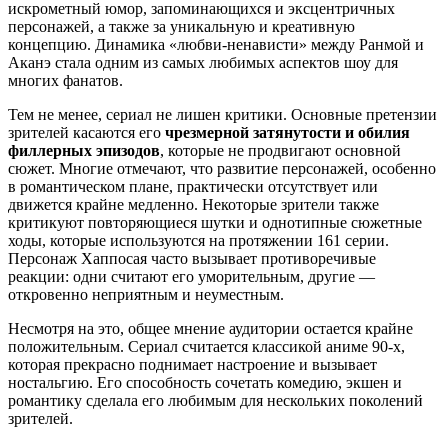
искрометный юмор, запоминающихся и эксцентричных
персонажей, а также за уникальную и креативную
концепцию. Динамика «любви-ненависти» между Ранмой и
Аканэ стала одним из самых любимых аспектов шоу для
многих фанатов.
Тем не менее, сериал не лишен критики. Основные претензии
зрителей касаются его
чрезмерной затянутости и обилия
филлерных эпизодов
, которые не продвигают основной
сюжет. Многие отмечают, что развитие персонажей, особенно
в романтическом плане, практически отсутствует или
движется крайне медленно. Некоторые зрители также
критикуют повторяющиеся шутки и однотипные сюжетные
ходы, которые используются на протяжении 161 серии.
Персонаж Хаппосая часто вызывает противоречивые
реакции: одни считают его уморительным, другие —
откровенно неприятным и неуместным.
Несмотря на это, общее мнение аудитории остается крайне
положительным. Сериал считается классикой аниме 90-х,
которая прекрасно поднимает настроение и вызывает
ностальгию. Его способность сочетать комедию, экшен и
романтику сделала его любимым для нескольких поколений
зрителей.