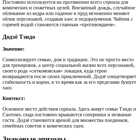
Постоянно используется на протяжении всего сериала для
комических и сюжетных целей. Внезапный дождь, случайное
обливание из ведра или падение в пруд мгновенно меняют
облик персонажей, создавая хаос и недоразумения. Чайник с
горячей водой становится главным «противоядием».
Додзё Тэндо
Значение:
Символизирует семью, дом и традиции. Это не просто место
для тренировок, а центр социальной жизни всех персонажей,
своего рода «ситкомовская» локация, куда герои
возвращаются после своих приключений. Додзё олицетворяет
стабильность и корни, в то время как за его пределами бушует
хаос.
Контекст:
Основное место действия сериала. Здесь живут семьи Тэндо и
Саотомэ, сюда постоянно врываются соперники и незваные
гости. Додзё становится ареной для множества поединков,
семейных советов и комических сцен.
Знаковые эпизоды