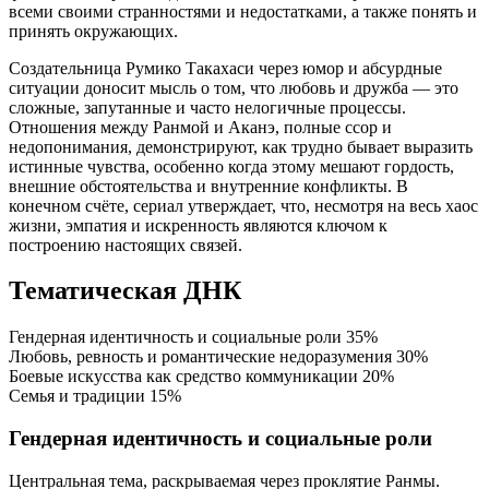
всеми своими странностями и недостатками, а также понять и
принять окружающих.
Создательница Румико Такахаси через юмор и абсурдные
ситуации доносит мысль о том, что любовь и дружба — это
сложные, запутанные и часто нелогичные процессы.
Отношения между Ранмой и Аканэ, полные ссор и
недопонимания, демонстрируют, как трудно бывает выразить
истинные чувства, особенно когда этому мешают гордость,
внешние обстоятельства и внутренние конфликты. В
конечном счёте, сериал утверждает, что, несмотря на весь хаос
жизни, эмпатия и искренность являются ключом к
построению настоящих связей.
Тематическая ДНК
Гендерная идентичность и социальные роли
35%
Любовь, ревность и романтические недоразумения
30%
Боевые искусства как средство коммуникации
20%
Семья и традиции
15%
Гендерная идентичность и социальные роли
Центральная тема, раскрываемая через проклятие Ранмы.