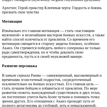
Архетип:
Герой-трикстер
Ключевая черта:
Гордость и боязнь
признать свои чувства
Мотивация
Изначально его главная мотивация — стать «настоящим
мужчиной» и величайшим мастером боевых искусств, а также
найти способ излечиться от проклятия. Со временем его
мотивация смещается в сторону защиты близких, особенно
Аканэ. Он стремится победить любого соперника не только
ради самоутверждения, но и чтобы доказать свою
преданность, пусть и в своей неуклюжей манере.
Развитие персонажа
В начале сериала Ранма — самоуверенный, высокомерный и
временами эгоистичный подросток, сосредоточенный
исключительно на боевых искусствах. Его главная цель —
стать лучшим бойцом и избавиться от проклятия. По мере
развития сюжета, вынужденный существовать в двух телах,
он постепенно учится быть более чутким и понимать точку
зрения других. Его отношения с Аканэ проходят путь от
полного антагонизма до глубокой, хоть и невысказанной,