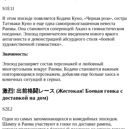
S1E11
В этом эпизоде появляется Кодачи Куно, «Черная роза», сестра
Татэваки Куно и еще одна самопровозглашенная невеста
Ранмы. Она становится соперницей Аканэ в гимнастическом
поединке. Эпизод примечателен введением нового яркого
антагониста и демонстрацией абсурдного стиля «боевой
художественной гимнастики».
Значимость:
Эпизод расширяет состав персонажей и любовный
многоугольник вокруг Ранмы. Кодачи становится важным
повторяющимся персонажем, добавляя еще больше хаоса и
комичных ситуаций в сериал.
激烈! 出前格闘レース (Жестокая! Боевая гонка с
доставкой на дом)
S2E2
Один из самых запоминающихся и комедийных эпизодов.
Шампу и Ранма участвуют в гонке по доставке рамена,