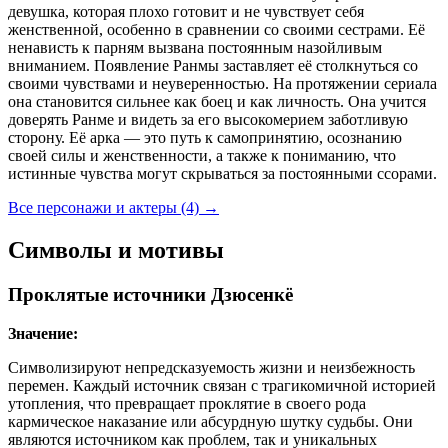
девушка, которая плохо готовит и не чувствует себя
женственной, особенно в сравнении со своими сестрами. Её
ненависть к парням вызвана постоянным назойливым
вниманием. Появление Ранмы заставляет её столкнуться со
своими чувствами и неуверенностью. На протяжении сериала
она становится сильнее как боец и как личность. Она учится
доверять Ранме и видеть за его высокомерием заботливую
сторону. Её арка — это путь к самопринятию, осознанию
своей силы и женственности, а также к пониманию, что
истинные чувства могут скрываться за постоянными ссорами.
Все персонажи и актеры (4)
→
Символы и мотивы
Проклятые источники Дзюсенкё
Значение:
Символизируют непредсказуемость жизни и неизбежность
перемен. Каждый источник связан с трагикомичной историей
утопления, что превращает проклятие в своего рода
кармическое наказание или абсурдную шутку судьбы. Они
являются источником как проблем, так и уникальных