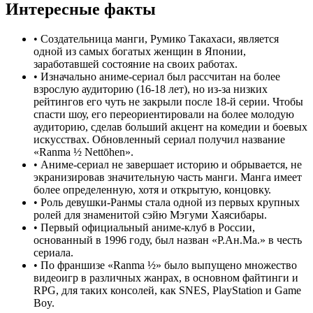
Интересные факты
•
Создательница манги, Румико Такахаси, является
одной из самых богатых женщин в Японии,
заработавшей состояние на своих работах.
•
Изначально аниме-сериал был рассчитан на более
взрослую аудиторию (16-18 лет), но из-за низких
рейтингов его чуть не закрыли после 18-й серии. Чтобы
спасти шоу, его переориентировали на более молодую
аудиторию, сделав больший акцент на комедии и боевых
искусствах. Обновленный сериал получил название
«Ranma ½ Nettōhen».
•
Аниме-сериал не завершает историю и обрывается, не
экранизировав значительную часть манги. Манга имеет
более определенную, хотя и открытую, концовку.
•
Роль девушки-Ранмы стала одной из первых крупных
ролей для знаменитой сэйю Мэгуми Хаясибары.
•
Первый официальный аниме-клуб в России,
основанный в 1996 году, был назван «Р.Ан.Ма.» в честь
сериала.
•
По франшизе «Ranma ½» было выпущено множество
видеоигр в различных жанрах, в основном файтинги и
RPG, для таких консолей, как SNES, PlayStation и Game
Boy.