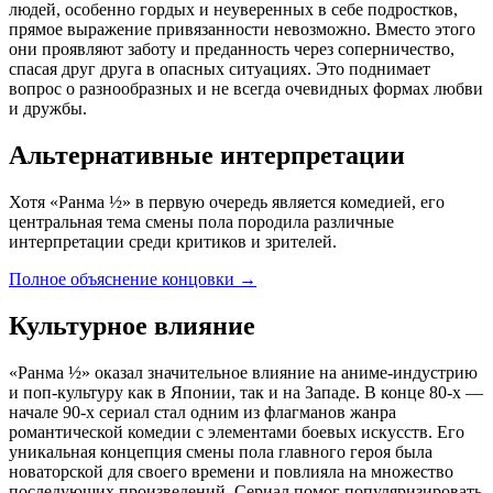
людей, особенно гордых и неуверенных в себе подростков,
прямое выражение привязанности невозможно. Вместо этого
они проявляют заботу и преданность через соперничество,
спасая друг друга в опасных ситуациях. Это поднимает
вопрос о разнообразных и не всегда очевидных формах любви
и дружбы.
Альтернативные интерпретации
Хотя «Ранма ½» в первую очередь является комедией, его
центральная тема смены пола породила различные
интерпретации среди критиков и зрителей.
Полное объяснение концовки
→
Культурное влияние
«Ранма ½» оказал значительное влияние на аниме-индустрию
и поп-культуру как в Японии, так и на Западе. В конце 80-х —
начале 90-х сериал стал одним из флагманов жанра
романтической комедии с элементами боевых искусств. Его
уникальная концепция смены пола главного героя была
новаторской для своего времени и повлияла на множество
последующих произведений. Сериал помог популяризировать