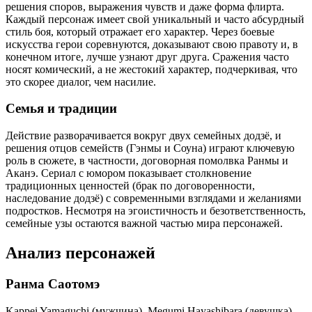
решения споров, выражения чувств и даже форма флирта.
Каждый персонаж имеет свой уникальный и часто абсурдный
стиль боя, который отражает его характер. Через боевые
искусства герои соревнуются, доказывают свою правоту и, в
конечном итоге, лучше узнают друг друга. Сражения часто
носят комический, а не жестокий характер, подчеркивая, что
это скорее диалог, чем насилие.
Семья и традиции
Действие разворачивается вокруг двух семейных додзё, и
решения отцов семейств (Гэнмы и Соуна) играют ключевую
роль в сюжете, в частности, договорная помолвка Ранмы и
Аканэ. Сериал с юмором показывает столкновение
традиционных ценностей (брак по договоренности,
наследование додзё) с современными взглядами и желаниями
подростков. Несмотря на эгоистичность и безответственность,
семейные узы остаются важной частью мира персонажей.
Анализ персонажей
Ранма Саотомэ
Kappei Yamaguchi (мужчина), Megumi Hayashibara (девушка)