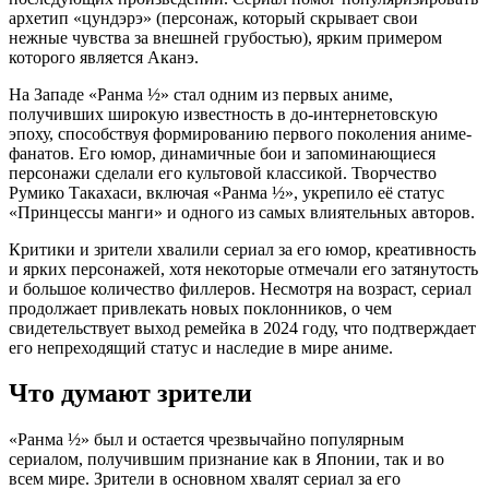
архетип «цундэрэ» (персонаж, который скрывает свои
нежные чувства за внешней грубостью), ярким примером
которого является Аканэ.
На Западе «Ранма ½» стал одним из первых аниме,
получивших широкую известность в до-интернетовскую
эпоху, способствуя формированию первого поколения аниме-
фанатов. Его юмор, динамичные бои и запоминающиеся
персонажи сделали его культовой классикой. Творчество
Румико Такахаси, включая «Ранма ½», укрепило её статус
«Принцессы манги» и одного из самых влиятельных авторов.
Критики и зрители хвалили сериал за его юмор, креативность
и ярких персонажей, хотя некоторые отмечали его затянутость
и большое количество филлеров. Несмотря на возраст, сериал
продолжает привлекать новых поклонников, о чем
свидетельствует выход ремейка в 2024 году, что подтверждает
его непреходящий статус и наследие в мире аниме.
Что думают зрители
«Ранма ½» был и остается чрезвычайно популярным
сериалом, получившим признание как в Японии, так и во
всем мире. Зрители в основном хвалят сериал за его