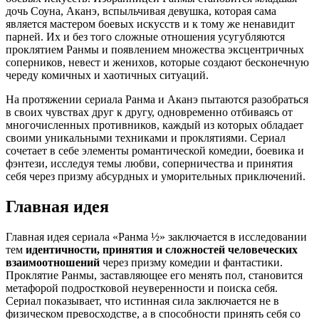
дочь Соуна, Аканэ, вспыльчивая девушка, которая сама
является мастером боевых искусств и к тому же ненавидит
парней. Их и без того сложные отношения усугубляются
проклятием Ранмы и появлением множества эксцентричных
соперников, невест и женихов, которые создают бесконечную
череду комичных и хаотичных ситуаций.
На протяжении сериала Ранма и Аканэ пытаются разобраться
в своих чувствах друг к другу, одновременно отбиваясь от
многочисленных противников, каждый из которых обладает
своими уникальными техниками и проклятиями. Сериал
сочетает в себе элементы романтической комедии, боевика и
фэнтези, исследуя темы любви, соперничества и принятия
себя через призму абсурдных и уморительных приключений.
Главная идея
Главная идея сериала «Ранма ½» заключается в исследовании
тем
идентичности, принятия и сложностей человеческих
взаимоотношений
через призму комедии и фантастики.
Проклятие Ранмы, заставляющее его менять пол, становится
метафорой подростковой неуверенности и поиска себя.
Сериал показывает, что истинная сила заключается не в
физическом превосходстве, а в способности принять себя со