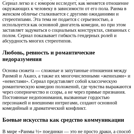
Сериал легко и с юмором исследует, как меняется отношение
окружающих к человеку в зависимости от его пола. Ранма в
женском обличье сталкивается с другими ожиданиями и
стереотипами. Эта тема не подается с серьезностью, а
используется как основной двигатель комедии, но при этом
заставляет задуматься о социальных конструктах, связанных с
полом. Сериал показывает гибкость гендерных ролей и
абсурдность многих стереотипов.
Любовь, ревность и романтические
недоразумения
Основа сюжета — сложные и запутанные отношения между
Ранмой и Аканэ, а также их многочисленными «женихами» и
«невестами». Сериал представляет собой классическую
романтическую комедию положений, где чувства выражаются
через соперничество и ссоры, а не через прямые признания.
Постоянные недопонимания, вызванные гордостью
персонажей и внешними интригами, создают основной
комедийный и драматический конфликт.
Боевые искусства как средство коммуникации
В мире «Ранмы ½» поединки — это не просто драки, а способ