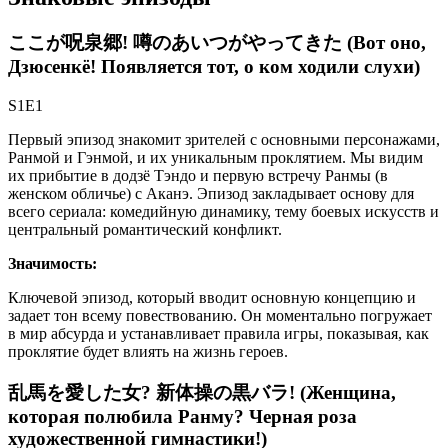
ここが呪泉郷! 噂のあいつがやってきた (Вот оно,
Дзюсенкё! Появляется тот, о ком ходили слухи)
S1E1
Первый эпизод знакомит зрителей с основными персонажами,
Ранмой и Гэнмой, и их уникальным проклятием. Мы видим
их прибытие в додзё Тэндо и первую встречу Ранмы (в
женском обличье) с Аканэ. Эпизод закладывает основу для
всего сериала: комедийную динамику, тему боевых искусств и
центральный романтический конфликт.
Значимость:
Ключевой эпизод, который вводит основную концепцию и
задает тон всему повествованию. Он моментально погружает
в мир абсурда и устанавливает правила игры, показывая, как
проклятие будет влиять на жизнь героев.
乱馬を愛した女? 新体操の黒バラ! (Женщина,
которая полюбила Ранму? Черная роза
художественной гимнастики!)