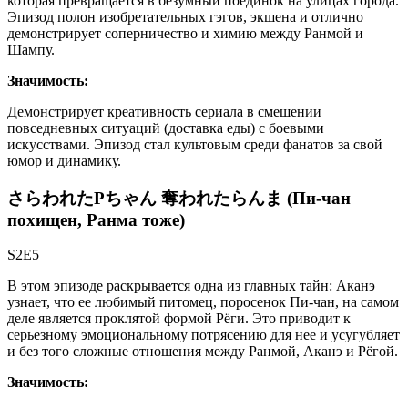
которая превращается в безумный поединок на улицах города.
Эпизод полон изобретательных гэгов, экшена и отлично
демонстрирует соперничество и химию между Ранмой и
Шампу.
Значимость:
Демонстрирует креативность сериала в смешении
повседневных ситуаций (доставка еды) с боевыми
искусствами. Эпизод стал культовым среди фанатов за свой
юмор и динамику.
さらわれたPちゃん 奪われたらんま (Пи-чан
похищен, Ранма тоже)
S2E5
В этом эпизоде раскрывается одна из главных тайн: Аканэ
узнает, что ее любимый питомец, поросенок Пи-чан, на самом
деле является проклятой формой Рёги. Это приводит к
серьезному эмоциональному потрясению для нее и усугубляет
и без того сложные отношения между Ранмой, Аканэ и Рёгой.
Значимость: