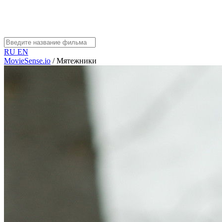
RU
EN
MovieSense.io
/
Мятежники