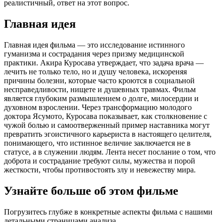
реалистичный, ответ на этот вопрос.
Главная идея
Главная идея фильма — это исследование истинного
гуманизма и сострадания через призму медицинской
практики. Акира Куросава утверждает, что задача врача —
лечить не только тело, но и душу человека, искореняя
причины болезни, которые часто кроются в социальной
несправедливости, нищете и душевных травмах. Фильм
является глубоким размышлением о долге, милосердии и
духовном взрослении. Через трансформацию молодого
доктора Ясумото, Куросава показывает, как столкновение с
чужой болью и самоотверженный пример наставника могут
превратить эгоистичного карьериста в настоящего целителя,
понимающего, что истинное величие заключается не в
статусе, а в служении людям. Лента несет послание о том, что
доброта и сострадание требуют силы, мужества и порой
жесткости, чтобы противостоять злу и невежеству мира.
Узнайте больше об этом фильме
Погрузитесь глубже в конкретные аспекты фильма с нашими
детальными страницами анализа