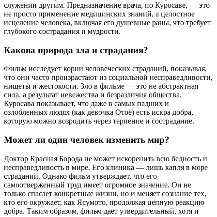
служении другим. Предназначение врача, по Куросаве, — это
не просто применение медицинских знаний, а целостное
исцеление человека, включая его душевные раны, что требует
глубокого сострадания и мудрости.
Какова природа зла и страдания?
Фильм исследует корни человеческих страданий, показывая,
что они часто произрастают из социальной несправедливости,
нищеты и жестокости. Зло в фильме — это не абстрактная
сила, а результат невежества и безразличия общества.
Куросава показывает, что даже в самых падших и
озлобленных людях (как девочка Отоё) есть искра добра,
которую можно возродить через терпение и сострадание.
Может ли один человек изменить мир?
Доктор Красная Борода не может искоренить всю бедность и
несправедливость в мире. Его клиника — лишь капля в море
страданий. Однако фильм утверждает, что его
самоотверженный труд имеет огромное значение. Он не
только спасает конкретные жизни, но и меняет сознание тех,
кто его окружает, как Ясумото, продолжая цепную реакцию
добра. Таким образом, фильм дает утвердительный, хотя и