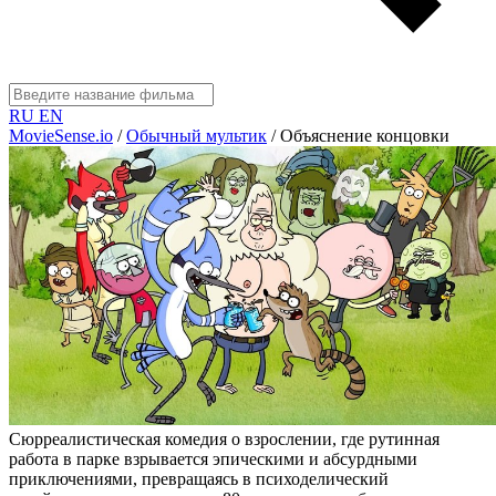
RU
EN
MovieSense.io
/
Обычный мультик
/
Объяснение концовки
Сюрреалистическая комедия о взрослении, где рутинная
работа в парке взрывается эпическими и абсурдными
приключениями, превращаясь в психоделический