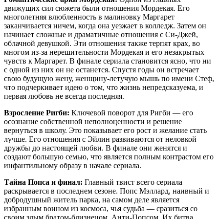
движущих сил сюжета были отношения Мордекая. Его
многолетняя влюбленность в малиновку Маргарет
заканчивается ничем, когда она уезжает в колледж. Затем он
начинает сложные и драматичные отношения с Си-Джей,
облачной девушкой. Эти отношения также терпят крах, во
многом из-за нерешительности Мордекая и его незакрытых
чувств к Маргарет. В финале сериала становится ясно, что ни
с одной из них он не останется. Спустя годы он встречает
свою будущую жену, женщину-летучую мышь по имени Стеф,
что подчеркивает идею о том, что жизнь непредсказуема, и
первая любовь не всегда последняя.
Взросление Ригби:
Ключевой поворот для Ригби — его
осознание собственной неполноценности и решение
вернуться в школу. Это показывает его рост и желание стать
лучше. Его отношения с Эйлин развиваются от неловкой
дружбы до настоящей любви. В финале они женятся и
создают большую семью, что является полным контрастом его
инфантильному образу в начале сериала.
Тайна Попса и финал:
Главный твист всего сериала
раскрывается в последнем сезоне. Попс Мэллард, наивный и
добродушный житель парка, на самом деле является
избранным воином из космоса, чья судьба — сразиться со
своим злым братом-близнецом, Анти-Попсом. Их битва