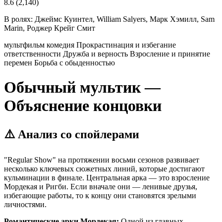
8.6
(2,140)
В ролях:
Джеймс Куинтел, William Salyers, Марк Хэмилл, Sam
Marin, Роджер Крейг Смит
мультфильм
комедия
Прокрастинация и избегание
ответственности
Дружба и верность
Взросление и принятие
перемен
Борьба с обыденностью
Обычный мультик —
Объяснение концовки
⚠️ Анализ со спойлерами
"Regular Show" на протяжении восьми сезонов развивает
несколько ключевых сюжетных линий, которые достигают
кульминации в финале. Центральная арка — это взросление
Мордекая и Ригби. Если вначале они — ленивые друзья,
избегающие работы, то к концу они становятся зрелыми
личностями.
Романтические арки Мордекая:
Одной из главных