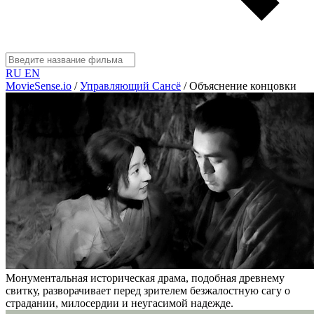
RU
EN
MovieSense.io
/
Управляющий Сансё
/
Объяснение концовки
Монументальная историческая драма, подобная древнему
свитку, разворачивает перед зрителем безжалостную сагу о
страдании, милосердии и неугасимой надежде.