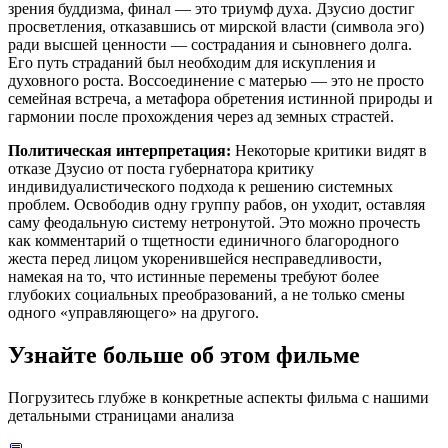
зрения буддизма, финал — это триумф духа. Дзусио достиг
просветления, отказавшись от мирской власти (символа эго)
ради высшей ценности — сострадания и сыновнего долга.
Его путь страданий был необходим для искупления и
духовного роста. Воссоединение с матерью — это не просто
семейная встреча, а метафора обретения истинной природы и
гармонии после прохождения через ад земных страстей.
Политическая интерпретация:
Некоторые критики видят в
отказе Дзусио от поста губернатора критику
индивидуалистического подхода к решению системных
проблем. Освободив одну группу рабов, он уходит, оставляя
саму феодальную систему нетронутой. Это можно прочесть
как комментарий о тщетности единичного благородного
жеста перед лицом укоренившейся несправедливости,
намекая на то, что истинные перемены требуют более
глубоких социальных преобразований, а не только смены
одного «управляющего» на другого.
Узнайте больше об этом фильме
Погрузитесь глубже в конкретные аспекты фильма с нашими
детальными страницами анализа