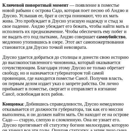
Ключевой поворотный момент
— появление в поместье
новой рабыни с острова Садо, которая поет песню об Андзю и
Дзусио. Услышав ее, брат и сестра понимают, что их мать
жива. Это пробуждает в Дзусио угасшую надежду и стыд за
свое падение. Андзю убеждает его бежать, чтобы найти мать и
исполнить их предназначение. Чтобы обеспечить ему побег и
не выдать его под пытками, Андзю совершает
самоубийство
,
медленно утопившись в озере. Этот акт самопожертвования
становится для Дзусио точкой невозврата.
Дзусио удается добраться до столицы и донести свою историю
до высокопоставленного чиновника, который оказывается
сочувствующим. Благодаря этому Дзусио не только обретает
свободу, но и назначается губернатором той самой
провинции, где находится поместье Сансё. Получив власть,
он первым делом издает указ о запрете рабства. Он лично
прибывает в поместье, свергает и отправляет в изгнание
Сансё, освобождая всех рабов.
Концовка
: Добившись справедливости, Дзусио немедленно
отказывается от должности губернатора, так как его миссия
выполнена, и он должен найти мать. Он находит ее на острове
Садо — старую, слепую и сломленную. Она не узнает его.
Дзусио протягивает ей статуэтку богини милосердия, которую
он хранил все эти годы. Ощупав статуэтку, а затем лицо сына,