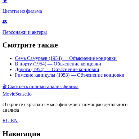
💬
Цитаты из фильма
👥
Персонажи и актеры
Смотрите также
Семь Самураев (1954)
— Объяснение концовки
В порту (1954)
— Объяснение концовки
Дорога (1954)
— Объяснение концовки
Римские каникулы (1953)
— Объяснение концовки
🎬
Смотреть полный анализ фильма
MovieSense.io
Откройте скрытый смысл фильмов с помощью детального
анализа
RU
EN
Навигация