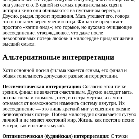
она узнает его. В одной из самых пронзительных сцен в
истории кино они обнимаются на пустынном берегу, и
Дзусио, рыдая, просит прощения. Мать утешает его, говоря,
что он остался верен учению отца. Финал не предлагает
простого «хэппи-энда»; это горькое, но духовно очищающее
воссоединение, утверждающее, что даже после
невообразимых потерь любовь и милосердие придают жизни
высший смысл.
Альтернативные интерпретации
Хотя основной посыл фильма кажется ясным, его финал и
общая тональность допускают разные интерпретации.
Пессимистическая интерпретация:
Согласно этой точке
зрения, финал не является счастливым. Дзусио находит мать,
но она слепа и сломлена, отец и сестра мертвы, а сам он
отказался от возможности изменить систему изнутри. Их
воссоединение — это лишь краткий миг утешения в океане
безвозвратных потерь. Победа милосердия оказывается сугубо
личной и не меняет жестокий мир. Жизнь, как поется в песне
матери, так и остается мукой.
Оптимистическая (буддийская) интерпретация:
С точки