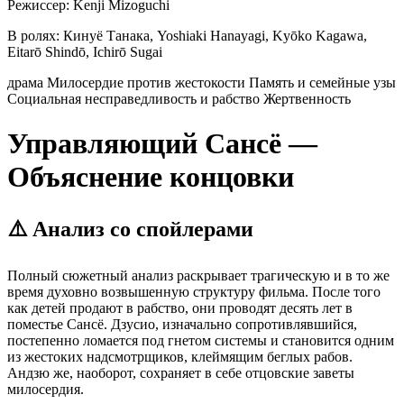
Режиссер:
Kenji Mizoguchi
В ролях:
Кинуё Танака, Yoshiaki Hanayagi, Kyōko Kagawa,
Eitarō Shindō, Ichirō Sugai
драма
Милосердие против жестокости
Память и семейные узы
Социальная несправедливость и рабство
Жертвенность
Управляющий Сансё —
Объяснение концовки
⚠️ Анализ со спойлерами
Полный сюжетный анализ раскрывает трагическую и в то же
время духовно возвышенную структуру фильма. После того
как детей продают в рабство, они проводят десять лет в
поместье Сансё. Дзусио, изначально сопротивлявшийся,
постепенно ломается под гнетом системы и становится одним
из жестоких надсмотрщиков, клеймящим беглых рабов.
Андзю же, наоборот, сохраняет в себе отцовские заветы
милосердия.