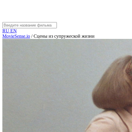
RU
EN
MovieSense.io
/
Сцены из супружеской жизни