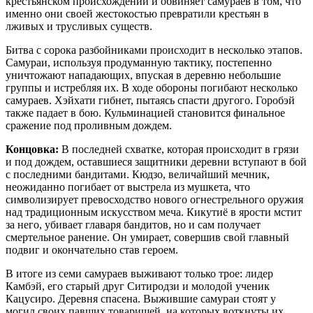
крестьянском происхождении и обвиняет самураев в том, что
именно они своей жестокостью превратили крестьян в
лживых и трусливых существ.
Битва с сорока разбойниками происходит в несколько этапов.
Самураи, используя продуманную тактику, постепенно
уничтожают нападающих, впуская в деревню небольшие
группы и истребляя их. В ходе обороны погибают несколько
самураев. Хэйхати гибнет, пытаясь спасти другого. Горобэй
также падает в бою. Кульминацией становится финальное
сражение под проливным дождем.
Концовка:
В последней схватке, которая происходит в грязи
и под дождем, оставшиеся защитники деревни вступают в бой
с последними бандитами. Кюдзо, величайший мечник,
неожиданно погибает от выстрела из мушкета, что
символизирует превосходство нового огнестрельного оружия
над традиционным искусством меча. Кикутиё в ярости мстит
за него, убивает главаря бандитов, но и сам получает
смертельное ранение. Он умирает, совершив свой главный
подвиг и окончательно став героем.
В итоге из семи самураев выживают только трое: лидер
Камбэй, его старый друг Ситиродзи и молодой ученик
Кацусиро. Деревня спасена. Выжившие самураи стоят у
могил своих павших товарищей, на которых воткнуты их