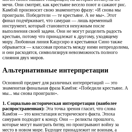
мечи. Они смотрят, как крестьяне весело поют и сажают рис.
Камбэй произносит свою знаменитую фразу: «И снова мы
проиграли. Победители — те крестьяне. А не мы». Этот
финал подчёркивает, что самураи — лишь временный
инструмент, который становится ненужным после
выполнения своей задачи. Они не могут разделить радость
крестьян, потому что принадлежат к другому, уходящему
миру. Любовная линия Кацусиро и крестьянки Сино также
обрывается — классовая пропасть между ними непреодолима,
и они расходятся, символизируя невозможность полного
слияния двух миров.
Альтернативные интерпретации
Основной предмет для различных интерпретаций — это
знаменитая финальная фраза Камбэя: «Победили крестьяне. А
мы... мы снова проиграли».
1. Социально-историческая интерпретация (наиболее
распространенная):
Эта точка зрения гласит, что слова
Камбэя — это констатация исторического факта. Эпоха
самураев подходит к концу. Они — реликты прошлого,
которые могут выиграть битву, но проигрывают войну за
место в новом мире. Будущее принадлежит не воинам, а