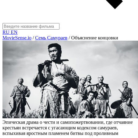
RU
EN
MovieSense.io
/
Семь Самураев
/
Объяснение концовки
Эпическая драма о чести и самопожертвовании, где отчаяние
крестьян встречается с угасающим кодексом самураев,
вспыхивая яростным пламенем битвы под проливным