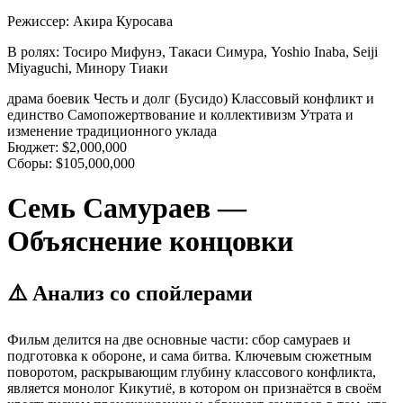
Режиссер:
Акира Куросава
В ролях:
Тосиро Мифунэ, Такаси Симура, Yoshio Inaba, Seiji
Miyaguchi, Минору Тиаки
драма
боевик
Честь и долг (Бусидо)
Классовый конфликт и
единство
Самопожертвование и коллективизм
Утрата и
изменение традиционного уклада
Бюджет:
$2,000,000
Сборы:
$105,000,000
Семь Самураев —
Объяснение концовки
⚠️ Анализ со спойлерами
Фильм делится на две основные части: сбор самураев и
подготовка к обороне, и сама битва. Ключевым сюжетным
поворотом, раскрывающим глубину классового конфликта,
является монолог Кикутиё, в котором он признаётся в своём