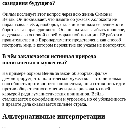
созидания будущего?
Фильм исследует этот вопрос через всю жизнь Симоны
Вейль. Он показывает, что память об ужасах Холокоста не
парализовала её, а, наоборот, стала источником её решимости
бороться за справедливость. Она не пыталась забыть прошлое,
а сделала его основой своей моральной позиции. Её работа в
правительстве и в Европарламенте представлена как способ
построить мир, в котором пережитые ею ужасы не повторятся.
В чём заключается истинная природа
политического мужества?
На примере борьбы Вейль за закон об абортах, фильм
демонстрирует, что политическое мужество — это не только
способность противостоять оппонентам, но и готовность идти
против общественного мнения и даже рисковать своей
карьерой ради гуманистических принципов. Вейль
сталкивается с оскорблениями и угрозами, но её убеждённость
в правоте дела оказывается сильнее страха.
Альтернативные интерпретации