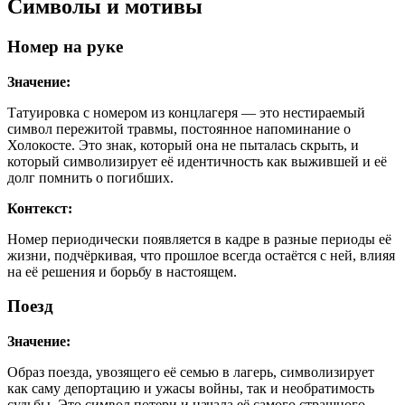
Символы и мотивы
Номер на руке
Значение:
Татуировка с номером из концлагеря — это нестираемый
символ пережитой травмы, постоянное напоминание о
Холокосте. Это знак, который она не пыталась скрыть, и
который символизирует её идентичность как выжившей и её
долг помнить о погибших.
Контекст:
Номер периодически появляется в кадре в разные периоды её
жизни, подчёркивая, что прошлое всегда остаётся с ней, влияя
на её решения и борьбу в настоящем.
Поезд
Значение:
Образ поезда, увозящего её семью в лагерь, символизирует
как саму депортацию и ужасы войны, так и необратимость
судьбы. Это символ потери и начала её самого страшного