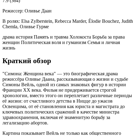
7.9
(364)
Режиссер:
Оливье Даан
В ролях:
Elsa Zylberstein, Rebecca Marder, Élodie Bouchez, Judith
Chemla, Оливье Гурме
драма
история
Память и травма Холокоста
Борьба за права
женщин
Политическая воля и гуманизм
Семья и личная
жизнь
Краткий обзор
"Симона: Женщина века" — это биографическая драма
режиссёра Оливье Даана, рассказывающая о жизни и судьбе
Симоны Вейль, одной из самых знаковых фигур в истории
Франции XX века. Фильм не придерживается строгой
хронологии, вместо этого он переплетает различные периоды
её жизни: от счастливого детства в Ницце до ужасов
Освенцима, от её становления как юриста и магистрата до
ключевых политических сражений в качестве министра
здравоохранения, включая её знаменитую борьбу за
легализацию абортов.
Картина показывает Вейль не только как общественного