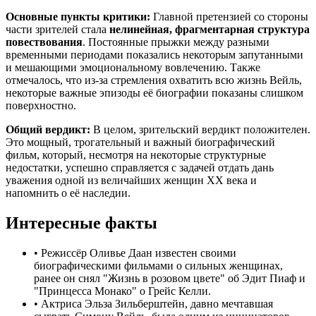
Основные пункты критики:
Главной претензией со стороны
части зрителей стала
нелинейная, фрагментарная структура
повествования
. Постоянные прыжки между разными
временными периодами показались некоторым запутанными
и мешающими эмоциональному вовлечению. Также
отмечалось, что из-за стремления охватить всю жизнь Вейль,
некоторые важные эпизоды её биографии показаны слишком
поверхностно.
Общий вердикт:
В целом, зрительский вердикт положителен.
Это мощный, трогательный и важный биографический
фильм, который, несмотря на некоторые структурные
недостатки, успешно справляется с задачей отдать дань
уважения одной из величайших женщин XX века и
напомнить о её наследии.
Интересные факты
•
Режиссёр Оливье Даан известен своими
биографическими фильмами о сильных женщинах,
ранее он снял "Жизнь в розовом цвете" об Эдит Пиаф и
"Принцесса Монако" о Грейс Келли.
•
Актриса Эльза Зильберштейн, давно мечтавшая