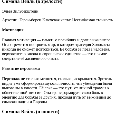
Симона Вейль (в зрелости)
Эльза Зильберштейн
Архетип:
Герой-борец
Ключевая черта:
Несгибаемая стойкость
Мотивация
Главная мотивация — память о погибших и долг выжившего.
Она стремится построить мир, в котором трагедия Холокоста
никогда не сможет повториться. Её борьба за права человека,
верховенство закона и европейское единство — это прямое
следствие её жизненного опыта.
Развитие персонажа
Персонаж не столько меняется, сколько раскрывается. Зритель
видит уже сформировавшуюся личность, чьи убеждения были
выкованы в юности. Её арка — это путь от личной травмы к
общественной миссии. Она трансформирует свою боль в
энергию для борьбы за других, проходя путь от выжившей до
символа нации и Европы.
Симона Вейль (в юности)