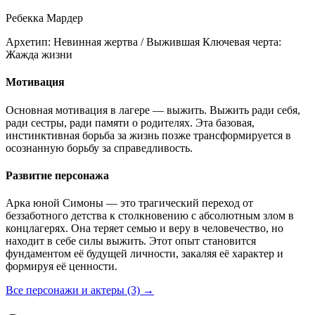
Ребекка Мардер
Архетип:
Невинная жертва / Выжившая
Ключевая черта:
Жажда жизни
Мотивация
Основная мотивация в лагере — выжить. Выжить ради себя,
ради сестры, ради памяти о родителях. Эта базовая,
инстинктивная борьба за жизнь позже трансформируется в
осознанную борьбу за справедливость.
Развитие персонажа
Арка юной Симоны — это трагический переход от
беззаботного детства к столкновению с абсолютным злом в
концлагерях. Она теряет семью и веру в человечество, но
находит в себе силы выжить. Этот опыт становится
фундаментом её будущей личности, закаляя её характер и
формируя её ценности.
Все персонажи и актеры (3)
→