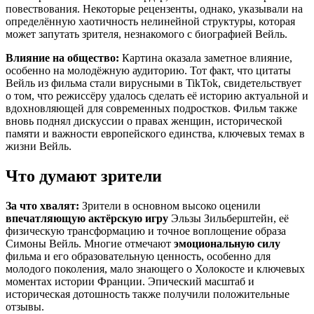
повествования. Некоторые рецензенты, однако, указывали на
определённую хаотичность нелинейной структуры, которая
может запутать зрителя, незнакомого с биографией Вейль.
Влияние на общество:
Картина оказала заметное влияние,
особенно на молодёжную аудиторию. Тот факт, что цитаты
Вейль из фильма стали вирусными в TikTok, свидетельствует
о том, что режиссёру удалось сделать её историю актуальной и
вдохновляющей для современных подростков. Фильм также
вновь поднял дискуссии о правах женщин, исторической
памяти и важности европейского единства, ключевых темах в
жизни Вейль.
Что думают зрители
За что хвалят:
Зрители в основном высоко оценили
впечатляющую актёрскую игру
Эльзы Зильберштейн, её
физическую трансформацию и точное воплощение образа
Симоны Вейль. Многие отмечают
эмоциональную силу
фильма и его образовательную ценность, особенно для
молодого поколения, мало знающего о Холокосте и ключевых
моментах истории Франции. Эпический масштаб и
историческая дотошность также получили положительные
отзывы.