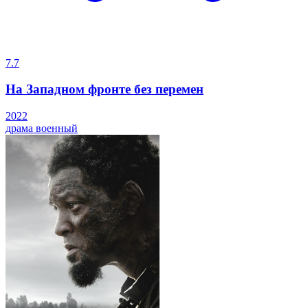
7.7
На Западном фронте без перемен
2022
драма
военный