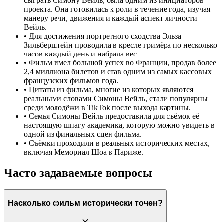
сыграть Симону Вейль, была одним из инициаторов
проекта. Она готовилась к роли в течение года, изучая
манеру речи, движения и каждый аспект личности
Вейль.
•
Для достижения портретного сходства Эльза
Зильберштейн проводила в кресле гримёра по несколько
часов каждый день и набрала вес.
•
Фильм имел большой успех во Франции, продав более
2,4 миллиона билетов и став одним из самых кассовых
французских фильмов года.
•
Цитаты из фильма, многие из которых являются
реальными словами Симоны Вейль, стали популярны
среди молодёжи в TikTok после выхода картины.
•
Семья Симоны Вейль предоставила для съёмок её
настоящую шпагу академика, которую можно увидеть в
одной из финальных сцен фильма.
•
Съёмки проходили в реальных исторических местах,
включая Мемориал Шоа в Париже.
Часто задаваемые вопросы
Насколько фильм исторически точен?