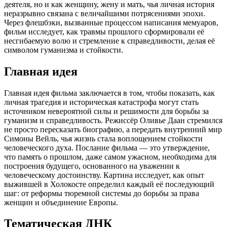
деятеля, но и как женщину, жену и мать, чья личная история
неразрывно связана с величайшими потрясениями эпохи.
Через флешбэки, вызванные процессом написания мемуаров,
фильм исследует, как травмы прошлого сформировали её
несгибаемую волю и стремление к справедливости, делая её
символом гуманизма и стойкости.
Главная идея
Главная идея фильма заключается в том, чтобы показать, как
личная трагедия и историческая катастрофа могут стать
источником невероятной силы и решимости для борьбы за
гуманизм и справедливость. Режиссёр Оливье Даан стремился
не просто пересказать биографию, а передать внутренний мир
Симоны Вейль, чья жизнь стала воплощением стойкости
человеческого духа. Послание фильма — это утверждение,
что память о прошлом, даже самом ужасном, необходима для
построения будущего, основанного на уважении к
человеческому достоинству. Картина исследует, как опыт
выжившей в Холокосте определил каждый её последующий
шаг: от реформы тюремной системы до борьбы за права
женщин и объединение Европы.
Тематическая ДНК