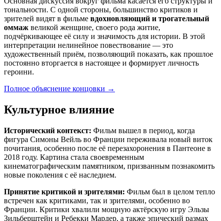
Основная дискуссия вокруг фильма касается его структуры и
тональности. С одной стороны, большинство критиков и
зрителей видят в фильме
вдохновляющий и трогательный
оммаж
великой женщине, своего рода житие,
подчёркивающее её силу и значимость для истории. В этой
интерпретации нелинейное повествование — это
художественный приём, позволяющий показать, как прошлое
постоянно вторгается в настоящее и формирует личность
героини.
Полное объяснение концовки
→
Культурное влияние
Исторический контекст:
Фильм вышел в период, когда
фигура Симоны Вейль во Франции переживала новый виток
почитания, особенно после её перезахоронения в Пантеоне в
2018 году. Картина стала своевременным
кинематографическим памятником, призванным познакомить
новые поколения с её наследием.
Принятие критикой и зрителями:
Фильм был в целом тепло
встречен как критиками, так и зрителями, особенно во
Франции. Критики хвалили мощную актёрскую игру Эльзы
Зильберштейн и Ребекки Мардер, а также эпический размах