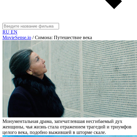
RU
EN
MovieSense.io
/
Симона: Путешествие века
Монументальная драма, запечатлевшая несгибаемый дух
женщины, чья жизнь стала отражением трагедий и триумфов
целого века, подобно выжившей в шторме скале.