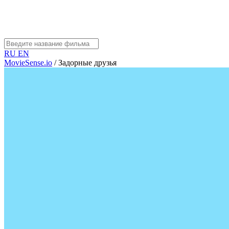
RU
EN
MovieSense.io
/
Задорные друзья