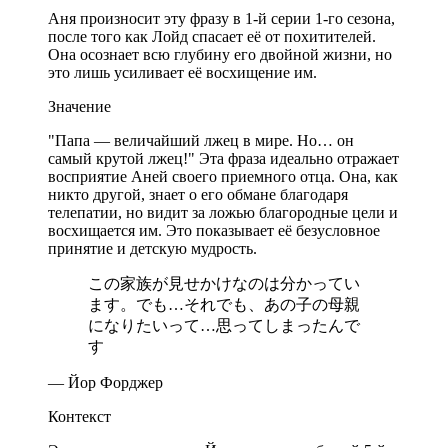
Аня произносит эту фразу в 1-й серии 1-го сезона,
после того как Лойд спасает её от похитителей.
Она осознает всю глубину его двойной жизни, но
это лишь усиливает её восхищение им.
Значение
"Папа — величайший лжец в мире. Но… он
самый крутой лжец!" Эта фраза идеально отражает
восприятие Аней своего приемного отца. Она, как
никто другой, знает о его обмане благодаря
телепатии, но видит за ложью благородные цели и
восхищается им. Это показывает её безусловное
принятие и детскую мудрость.
この家族が見せかけなのは分かってい
ます。でも…それでも、あの子の母親
になりたいって…思ってしまったんで
す
— Йор Форджер
Контекст