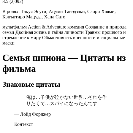
8.5
(2,092)
В ролях:
Такуя Эгути, Ацуми Танэдзаки, Саори Хаями,
Кэнъитиро Мацуда, Хана Сато
мультфильм
Action & Adventure
комедия
Создание и природа
семьи
Двойная жизнь и тайна личности
Травмы прошлого и
стремление к миру
Обманчивость внешности и социальные
маски
Семья шпиона — Цитаты из
фильма
Знаковые цитаты
俺は…子供が泣かない世界…それを作
りたくて…スパイになったんです
— Лойд Форджер
Контекст