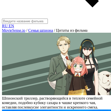
RU
EN
MovieSense.io
/
Семья шпиона
/
Цитаты из фильма
Шпионский триллер, растворяющийся в теплоте семейной
комедии, подобно кубику сахара в чашке крепкого чая,
оставляя послевкусие элегантности и искреннего смеха.