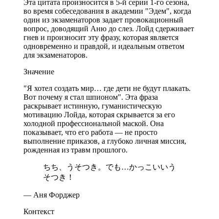
Эта цитата произносится в 5-й серии 1-го сезона,
во время собеседования в академии "Эдем", когда
один из экзаменаторов задает провокационный
вопрос, доводящий Аню до слез. Лойд сдерживает
гнев и произносит эту фразу, которая является
одновременно и правдой, и идеальным ответом
для экзаменаторов.
Значение
"Я хотел создать мир… где дети не будут плакать.
Вот почему я стал шпионом". Эта фраза
раскрывает истинную, гуманистическую
мотивацию Лойда, которая скрывается за его
холодной профессиональной маской. Она
показывает, что его работа — не просто
выполнение приказов, а глубоко личная миссия,
рожденная из травм прошлого.
ちち、うそつき。でも…かっこいいう
そつき！
— Аня Форджер
Контекст