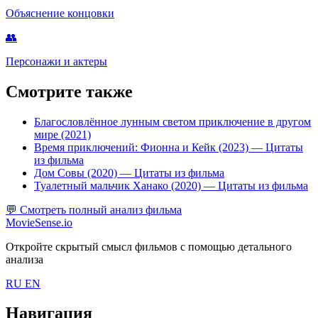
Объяснение концовки
👥
Персонажи и актеры
Смотрите также
Благословлённое лунным светом приключение в другом
мире (2021)
Время приключений: Фионна и Кейк (2023)
— Цитаты
из фильма
Дом Совы (2020)
— Цитаты из фильма
Туалетный мальчик Ханако (2020)
— Цитаты из фильма
💬
Смотреть полный анализ фильма
MovieSense.io
Откройте скрытый смысл фильмов с помощью детального
анализа
RU
EN
Навигация