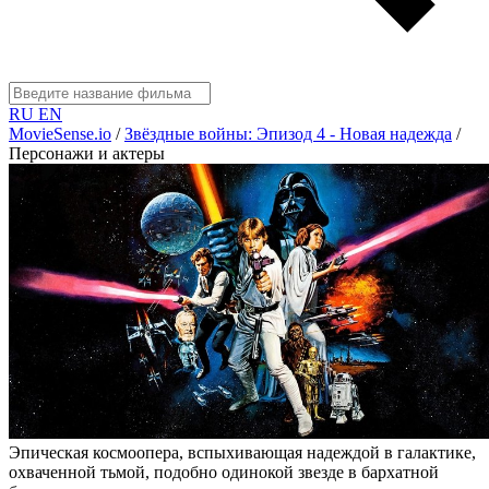
RU
EN
MovieSense.io
/
Звёздные войны: Эпизод 4 - Новая надежда
/
Персонажи и актеры
Эпическая космоопера, вспыхивающая надеждой в галактике,
охваченной тьмой, подобно одинокой звезде в бархатной