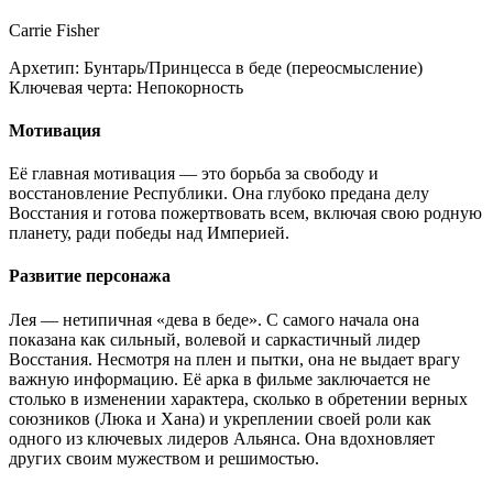
Carrie Fisher
Архетип:
Бунтарь/Принцесса в беде (переосмысление)
Ключевая черта:
Непокорность
Мотивация
Её главная мотивация — это борьба за свободу и
восстановление Республики. Она глубоко предана делу
Восстания и готова пожертвовать всем, включая свою родную
планету, ради победы над Империей.
Развитие персонажа
Лея — нетипичная «дева в беде». С самого начала она
показана как сильный, волевой и саркастичный лидер
Восстания. Несмотря на плен и пытки, она не выдает врагу
важную информацию. Её арка в фильме заключается не
столько в изменении характера, сколько в обретении верных
союзников (Люка и Хана) и укреплении своей роли как
одного из ключевых лидеров Альянса. Она вдохновляет
других своим мужеством и решимостью.