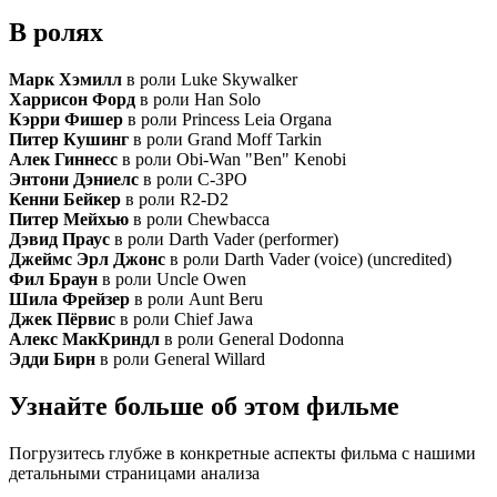
В ролях
Марк Хэмилл
в роли Luke Skywalker
Харрисон Форд
в роли Han Solo
Кэрри Фишер
в роли Princess Leia Organa
Питер Кушинг
в роли Grand Moff Tarkin
Алек Гиннесс
в роли Obi-Wan "Ben" Kenobi
Энтони Дэниелс
в роли C-3PO
Кенни Бейкер
в роли R2-D2
Питер Мейхью
в роли Chewbacca
Дэвид Праус
в роли Darth Vader (performer)
Джеймс Эрл Джонс
в роли Darth Vader (voice) (uncredited)
Фил Браун
в роли Uncle Owen
Шила Фрейзер
в роли Aunt Beru
Джек Пёрвис
в роли Chief Jawa
Алекс МакКриндл
в роли General Dodonna
Эдди Бирн
в роли General Willard
Узнайте больше об этом фильме
Погрузитесь глубже в конкретные аспекты фильма с нашими
детальными страницами анализа