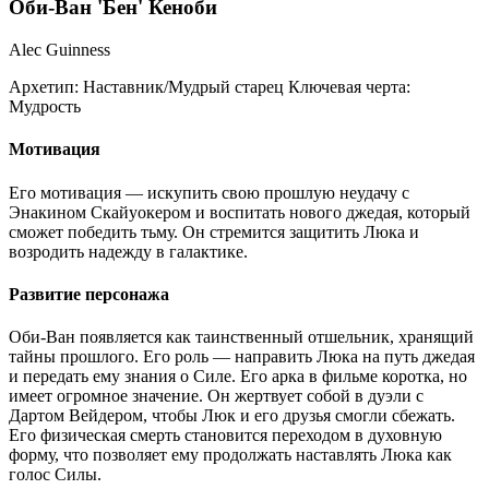
Оби-Ван 'Бен' Кеноби
Alec Guinness
Архетип:
Наставник/Мудрый старец
Ключевая черта:
Мудрость
Мотивация
Его мотивация — искупить свою прошлую неудачу с
Энакином Скайуокером и воспитать нового джедая, который
сможет победить тьму. Он стремится защитить Люка и
возродить надежду в галактике.
Развитие персонажа
Оби-Ван появляется как таинственный отшельник, хранящий
тайны прошлого. Его роль — направить Люка на путь джедая
и передать ему знания о Силе. Его арка в фильме коротка, но
имеет огромное значение. Он жертвует собой в дуэли с
Дартом Вейдером, чтобы Люк и его друзья смогли сбежать.
Его физическая смерть становится переходом в духовную
форму, что позволяет ему продолжать наставлять Люка как
голос Силы.