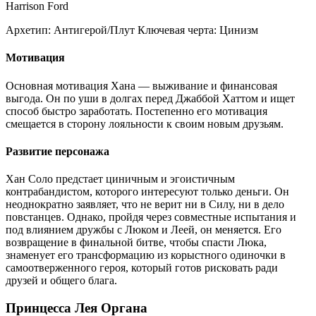
Harrison Ford
Архетип:
Антигерой/Плут
Ключевая черта:
Цинизм
Мотивация
Основная мотивация Хана — выживание и финансовая
выгода. Он по уши в долгах перед Джаббой Хаттом и ищет
способ быстро заработать. Постепенно его мотивация
смещается в сторону лояльности к своим новым друзьям.
Развитие персонажа
Хан Соло предстает циничным и эгоистичным
контрабандистом, которого интересуют только деньги. Он
неоднократно заявляет, что не верит ни в Силу, ни в дело
повстанцев. Однако, пройдя через совместные испытания и
под влиянием дружбы с Люком и Леей, он меняется. Его
возвращение в финальной битве, чтобы спасти Люка,
знаменует его трансформацию из корыстного одиночки в
самоотверженного героя, который готов рисковать ради
друзей и общего блага.
Принцесса Лея Органа