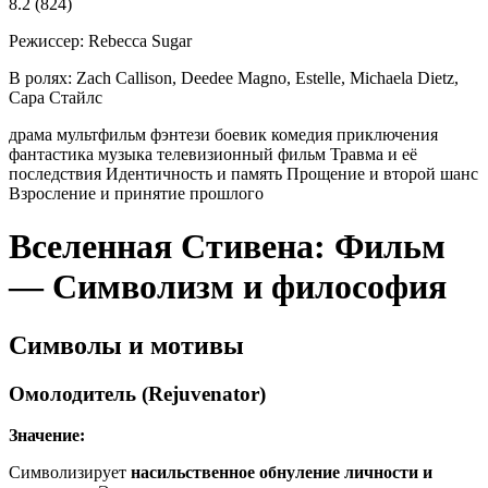
8.2
(824)
Режиссер:
Rebecca Sugar
В ролях:
Zach Callison, Deedee Magno, Estelle, Michaela Dietz,
Сара Стайлс
драма
мультфильм
фэнтези
боевик
комедия
приключения
фантастика
музыка
телевизионный фильм
Травма и её
последствия
Идентичность и память
Прощение и второй шанс
Взросление и принятие прошлого
Вселенная Стивена: Фильм
— Символизм и философия
Символы и мотивы
Омолодитель (Rejuvenator)
Значение:
Символизирует
насильственное обнуление личности и