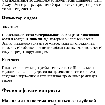
Сад показывают во флешбэке во время песни Шпинели "Drift
Away". Эта сцена раскрывает её трагическую предысторию и
мотивы её действий.
Инжектор с ядом
Значение:
Представляет собой
материальное воплощение токсичной
боли и обиды Шпинели
. Яд, который он впрыскивает в
Землю, медленно убивая всё живое, является отражением
того, как её собственная непроработанная травма отравляет её
саму и вредит окружающим.
Контекст:
Гигантский инжектор прибывает вместе со Шпинелью и
служит постоянной угрозой на протяжении всего фильма,
создавая напряжение и устанавливая временные рамки для
героев.
Философские вопросы
Можно ли полностью излечиться от глубокой